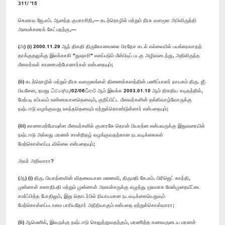
311/ '15
கௌரவ ஜே.எம். ஆனந்த குமாரசிறி,— கடற்றொழில் மற்றும் நீரக வளமூல அபிவிருத்தி
அமைச்சரைக் கேட்பதற்கு,—
(அ) (i) 2000.11.29 ஆந் திகதி திருகோணமலை பிரதேச கடல் எல்லையில் பயங்கரவாதத்
தாக்குதலுக்கு இலக்காகி "துஷாரி" எனப்படும் மீன்பிடிப் படகு அழிவடைந்து, அதிலிருந்த
மீனவர்கள் காணாமற்போனார்கள் என்பதையும்;
(ii) கடற்றொழில் மற்றும் நீரக வளமூலங்கள் திணைக்களத்தின் பணிப்பாளர் நாயகம் திரு. ஜீ.
பியசேன, தமது ධීජදෙ/සැ/02/06ඩීආර් ஆம் இலக்க 2003.01.10 ஆம் திகதிய கடிதத்தில்,
மேற்படி சம்பவம் உண்மையானதெனவும், குறிப்பிட்ட மீனவர்களின் தங்கிவாழ்வோருக்கு
நஷ்டஈடு வழங்குவது உகந்ததெனவும் ஏற்றுக்கொண்டுள்ளார் என்பதையும்;
(iii) காணாமற்போயுள்ள மீனவர்களில் குமாரகே தொன் பியரத்ன என்பவருக்கு இதுவரையில்
நஷ்டஈடு அல்லது மரணச் சான்றிதழ் வழங்குவதற்கான நடவடிக்கைகள்
மேற்கொள்ளப்படவில்லை என்பதையும்;
அவர் அறிவாரா?
(ஆ) (i) திரு. பியரத்னவின் விதவையான மனைவி, திருமதி கே.எம். பிரிஜெட் காந்தி,
முன்னாள் சனாதிபதி மற்றும் முன்னாள் அமைச்சருக்கு எழுத்து மூலமாக மேன்முறையீட்டை
சமர்ப்பித்த போதிலும், இது தொடர்பில் நியாயமான நடவடிக்கையெதுவும்
மேற்கொள்ளப்படாமை பாரியதோர் அநீதியாகும் என்பதை ஏற்றுக்கொள்வாரா;
(ii) ஆமெனில், இவருக்கு நஷ்டஈடு செலுத்துவதற்கும், மரணித்த கணவருடைய மரணச்