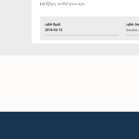
(ඉ) පිළිතුරු ඉහතින් සපයා ඇත.
பதில் தேதி
பதில் அள
2016-02-12
கௌரவ இந