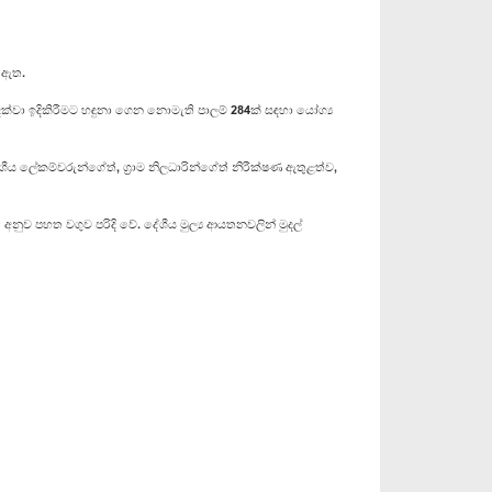
ා ඇත.
මේ දක්වා ඉදිකිරීමට හඳුනා ගෙන නොමැති පාලම් 284ක් සඳහා යෝග්‍ය
ාදේශීය ලේකම්වරුන්ගේත්, ග්‍රාම නිලධාරින්ගේත් නිරීක්ෂණ ඇතුළත්ව,
 අනුව පහත වගුව පරිදි වේ. දේශීය මුල්‍ය ආයතනවලින් මුදල්