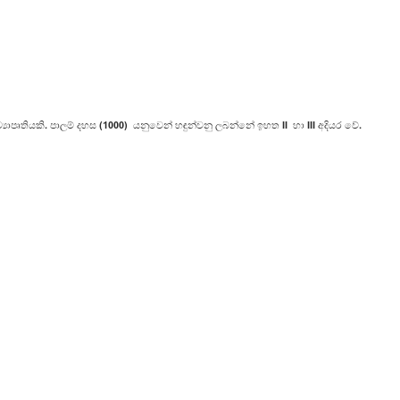
‍යාපෘතියකි. පාලම් දහස (1000) යනුවෙන් හඳුන්වනු ලබන්නේ ඉහත II හා III අදියර වේ.