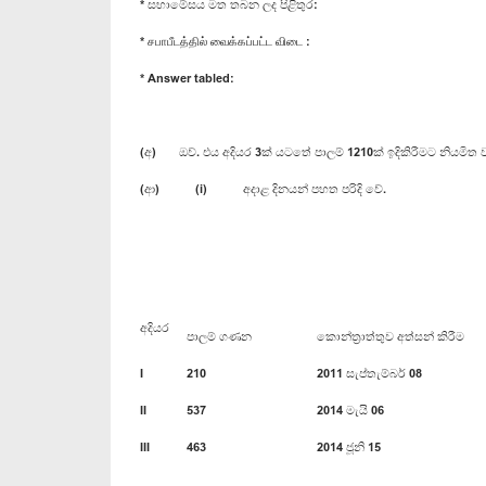
* සභාමේසය මත තබන ලද පිළිතුර:
* சபாபீடத்தில் வைக்கப்பட்ட விடை :
* Answer tabled:
(අ) ඔව්. එය අදියර 3ක් යටතේ පාලම් 1210ක් ඉදිකිරීමට නියමිත ව්
(ආ) (i) අදාළ දිනයන් පහත පරිදි වේ.
අදියර
පාලම් ගණන
කොන්ත්‍රාත්තුව අත්සන් කිරීම
I
210
2011 සැප්තැම්බර් 08
II
537
2014 මැයි 06
III
463
2014 ජූනි 15