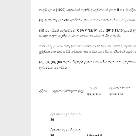
පාලම් දහස (1000) යනුවෙන් හඳුන්වනු ලබන්නේ ඉහත II හා III අදිය
(ii) ඉහත පාලම් 1210 අතරින් දැනට තෝරා ගෙන ඇති පාලම් ප්‍රමාණ
(iii) ජනාධිපති ලේකම්ගේ CSA /1/22/1/1 දරන 2015.11.13 දිනැති ලි
ස්ථාන හඳුනා ගැනීම මෙම අමාත්‍යාංශය යටතේ සිදු කෙරේ.
එහිදී සියලුම ගරු පාර්ලිමේන්තු මන්ත්‍රීවරුන් ලිපියක් මඟින් දැනු
ප්‍රමුඛතා ගත කර මෙම අමාත්‍යාංශය වෙත ගෙන්වා ගැනීමෙන් පසුව,
(ඇ) (i), (ii), (iii) සඳහා පිළිතුර: උක්ත ව්‍යාපෘතිය සඳහා අදාළ 
ලබාගෙන නොමැත
පොලී
මුල්‍යනය කරන
අදියර
ඇස්තමේන්තුගත මුදල
අනුපාතය
ආයතනය
බ්‍රිතාන්‍ය පවුම් මිලියන
80
බ්‍රිතාන්‍ය පවුම් මිලියන
20
Libor+1.5