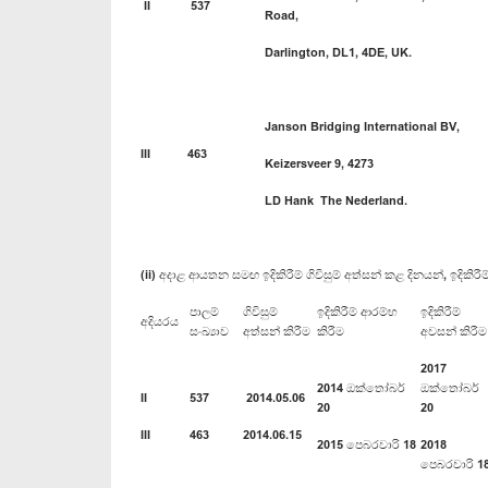
II
537
Road,
Darlington, DL1, 4DE, UK.
Janson Bridging International BV,
III
463
Keizersveer 9, 4273
LD Hank The Nederland.
(ii) අදාළ ආයතන සමඟ ඉදිකිරීම් ගිවිසුම් අත්සන් කළ දිනයන්, ඉදිකිරී
පාලම්
ගිවිසුම්
ඉදිකිරීම් ආරම්භ
ඉදිකිරීම්
අදියරය
සංඛ්‍යාව
අත්සන් කිරීම
කිරීම
අවසන් කිරීම
2017
2014 ඔක්තෝබර්
ඔක්තෝබර්
II
537
2014.05.06
20
20
III
463
2014.06.15
2015 පෙබරවාරි 18
2018
පෙබරවාරි 1