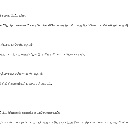
ச்சரைக் கேட்பதற்கு,—
 "ஆயிரம் பாலங்கள்" என்ற பெயரில் விசேட கருத்திட்டமொன்று ஆரம்பிக்கப் பட்டுள்ளதென்பதை அ
்தனியாக யாதென்பதையும்;
ம்பந்தப்பட்ட திகதி மற்றும் ஆண்டு தனித்தனியாக யாதென்பதையும்;
்த பணத்தொகை எவ்வளவென்பதையும்;
டு நிதி நிறுவனங்கள் யாவை என்பதையும்;
கப்பட்ட நிர்மாணக் கம்பனிகள் யாதென்பதையும்;
ந்தம் கையொப்பம் இடப்பட்ட திகதி மற்றும் குறித்த ஒப்பந்தத்தின் படி நிர்மாணப் பணிகள் நிறைவு