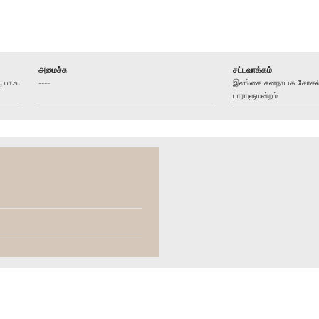
அமைச்சு
சட்டவாக்கம்
பா.உ.
----
இலங்கை சனநாயக சோசலிசக
பாராளுமன்றம்