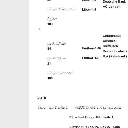
Deutsche Bank
AG London
එකතුව බ්‍රිතාන්‍ය පවුම්
Libor+4.5
මිලියන
100
II
Cooperative
Centrale
යුරෝ මිලියන
Raiffeisen
Euribor+1.45
84
Boerenleenbank
B.A.(Rabobank)
Euribor+4.0
යුරෝ මිලියන
21
එකතුව යුරෝ මිලින
105
(ඈ) (i)
අදියර
පාලම් සංඛ්‍යාව
ඉදිකිරීම් වගකීම භාර දුන් ආයතනය
Cleveland Bridge UK Limited,
Clevland House, PO Box 27, Yarm