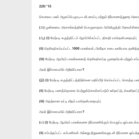
225/ '15
கௌரவ டலஸ் அழகப்பெரும,— வீடமைப்பு மற்றும் நிர்மாணத்துறை அமை
(அ) முன்னைய அரசாங்கத்தின் பொருளாதார அபிவிருத்தி அமைச்சினால்
(ஆ) (i) மேற்படி கருத்திட்டம் ஆரம்பிக்கப்பட்ட திகதி யாதென்பதையும்;
(ii) தொிவுசெய்யப்பட்ட 1000 பாலங்கள், பிரதேச சபை வாரியாக தனித
(iii) மேற்படி ஆயிரம் பாலங்களைத் தொிவுசெய்த முறையியல் மற்றும் ச
அவர் இச்சபையில் அறிவிப்பாரா?
(இ) (i) மேற்படி கருத்திட்டத்திற்கென மதிப்பீடு செய்யப்பட்ட மொத
(ii) மேற்படி பணத்தொகை பெற்றுக்கொள்ளப்படும் உள்நாட்டு, வெளிநாட்
(iii) அதற்கான வட்டி வீதம் யாதென்பதையும்;
அவர் இச்சபையில் அறிவிப்பாரா?
(ஈ) (i) மேற்படி ஆயிரம் பாலங்களை நிர்மாணிக்கும் பொறுப்பு ஒப்படைக்
(ii) சம்பந்தப்பட்ட கம்பனிகள் அல்லது நிறுவனங்களுடன் நிர்மாண ஒப்ப