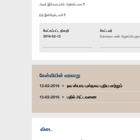
அவர் இச்சபையில் அறிவிப்பாரா?
(உ) இன்றேல், ஏன்?
கேட்கப்பட்ட திகதி
கேட்டவர்
2016-02-12
கௌரவ டலஸ் அழகப்பெரும, 
கேள்வியின் வரலாறு
12-02-2016
நவ ன்யாய புஸ்தகய புதிய மாற்றும்
12-02-2016
பதில் அட்டவணை
விடை