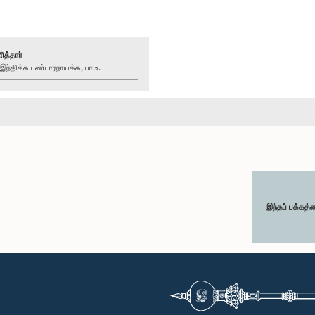
ித்தார்
்திக்க பண்டாரநாயக்க, பா.உ.
இந்தப் பக்கத்