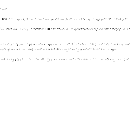
ර වේ.
ය 692ක් වන අතර, ඒවායේ ව්‍යාප්තිය ප්‍රාදේශීය ලේකම් කොට්ඨාස අනුව ඇමුණුම 1* මඟින් දක්ව
පිය මඟින් ග්‍රාමීය පාලම් ව්‍යාපෘතියේ III වන අදියර මෙම අමාත්‍යාංශයට පැවරීමෙන් අනතුරුව 
වත් කොට, එතුමන්ලාගෙන් ලබා ගන්නා පාලම් යෝජනා ඒ ඒ දිස්ත්‍රික්කයන්හි දිසාපතිවරුන් හරහා ප්‍ර
 පාලම් අවශ්‍යතාව හා බෙදී යාමේ සාධාරණත්වය අනුව කටයුතු කිරීමට පියවර ගෙන ඇත.
ඇස්තමේන්තුව, මුදල් ලබා ගන්නා විදේශීය මුල්‍ය ආයතන සහ ඒ සම්බන්ධයෙන් වන පොලී අනුපාත අදියර