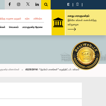
E
|
සි
|
எனது பாராளுமன்றம்
திற்கு வருகை தருதல்
கற்க
பங்கேற்க
இங்கே உங்கள் கணக்கிற்கு
உள்நுழைக
ல்கள்
செயலகம்
பாராளுமன்ற நேரலை
ாளுமன்ற வினாக்கள்
0225/2016: “ஆயிரம் பாலங்கள்” கருத்திட்டம் : விபரம்