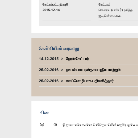
கேட்கப்பட்ட திகதி
கேட்டவர்
2015-12-14
கௌரவ (டாக்டர்) நலிந்த
ஜயதிஸ்ஸ, பா.உ.
கேள்வியின் வரலாறு
14-12-2015
நேரம் கேட்டார்
25-02-2016
நவ ன்யாய புஸ்தகய புதிய மாற்றும்
25-02-2016
வாய்மொழியாக பதிலளித்தார்
விடை
(අ) (i) ශ්‍රී ලංකා ගමනාගමන මණ්ඩලය මඟින් කල්බදු ක්‍රමය 