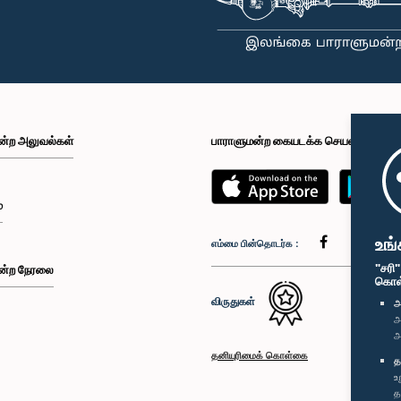
ன்ற அலுவல்கள்
பாராளுமன்ற கையடக்க செயலி
்
உங்
எம்மை பின்தொடர்க :
"சரி
ன்ற நேரலை
கொள்க
விருதுகள்
அ
அ
அ
தனியுரிமைக் கொள்கை
த
உ
த