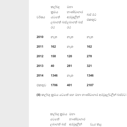
කල්බදු
මහා
ක්‍රමය
භාණ්ඩාගාර
බස් රථ
වර්ෂය
යටතේ
අරමුදලින්
එකතුව
ලබාගත් බස්
ලබාගත් බස්
රථ
රථ
2010
නැත
නැත
නැත
2011
162
නැත
162
2012
158
120
278
2013
40
281
321
2014
1346
නැත
1346
එකතුව
1706
401
2107
(ii) කල්බදු ක්‍රමය යටතේ සහ මහා භාණ්ඩාගාර අරමුදල්වලින් බස්රථ 
කල්බදු ක්‍රමය
මහා
යටතේ
භාණ්ඩාගාර
ලබාගත් බස්
අරමුදලින්
වැය කළ