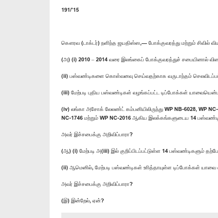
191/'15
கௌரவ (டாக்டர்) நளிந்த ஜயதிஸ்ஸ,— போக்குவரத்து மற்றும் சிவில்
(அ) (i) 2010 – 2014 வரை இலங்கைப் போக்குவரத்துச் சபையினால் வ
(ii) பஸ்வண்டிகளை கொள்வனவு செய்வதற்காக வருடாந்தம் செலவிடப
(iii) மேற்படி புதிய பஸ்வண்டிகள் வழங்கப்பட்ட டிப்போக்கள் யாவையென்
(​iv) லங்கா அசோக் லேலண்ட் கம்பனியிலிருந்து WP NB-6028, WP
NC-1746 மற்றும் WP NC-2016 ஆகிய இலக்கங்களுடைய 14 பஸ்வண
அவர் இச்சபைக்கு அறிவிப்பாரா?
(ஆ) (i) மேற்படி அ(iii) இல் குறிப்பிடப்பட்டுள்ள 14 பஸ்வண்டிகளும் த
(ii) ஆமெனில், மேற்படி பஸ்வண்டிகள் உாித்தாயுள்ள டிப்போக்கள் யாவை
அவர் இச்சபைக்கு அறிவிப்பாரா?
(இ) இன்றேல், ஏன்?