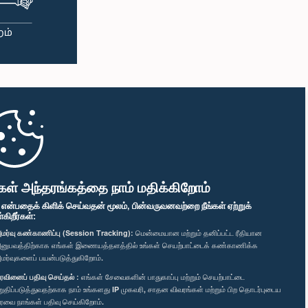
கள் அந்தரங்கத்தை நாம் மதிக்கிறோம்
" என்பதைக் கிளிக் செய்வதன் மூலம், பின்வருவனவற்றை நீங்கள் ஏற்றுக்
ிறீர்கள்:
மர்வு கண்காணிப்பு (Session Tracking):
மென்மையான மற்றும் தனிப்பட்ட ரீதியான
னுபவத்திற்காக எங்கள் இணையத்தளத்தில் உங்கள் செயற்பாட்டைக் கண்காணிக்க
மர்வுகளைப் பயன்படுத்துகிறோம்.
ரவினைப் பதிவு செய்தல் :
எங்கள் சேவைகளின் பாதுகாப்பு மற்றும் செயற்பாட்டை
றுதிப்படுத்துவதற்காக நாம் உங்களது IP முகவரி, சாதன விவரங்கள் மற்றும் பிற தொடர்புடைய
ரவை நாங்கள் பதிவு செய்கிறோம்.