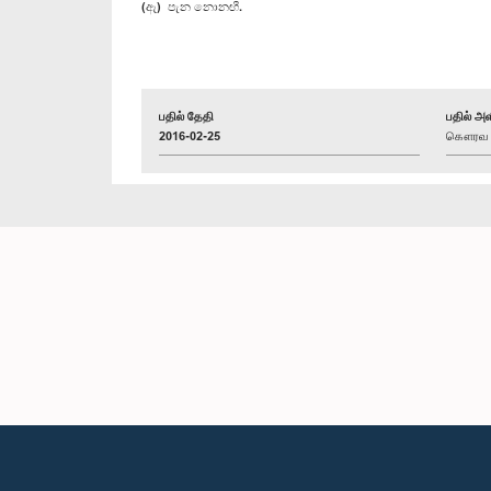
(ඇ) පැන නොනඟී.
பதில் தேதி
பதில் அள
2016-02-25
கௌரவ அ