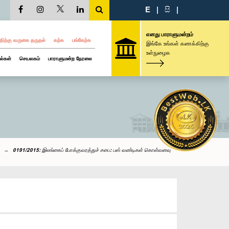
E
|
සි
|
எனது பாராளுமன்றம்
திற்கு வருகை தருதல்
கற்க
பங்கேற்க
இங்கே உங்கள் கணக்கிற்கு
உள்நுழைக
ல்கள்
செயலகம்
பாராளுமன்ற நேரலை
0191/2015: இலங்கைப் போக்குவரத்துச் சபை: பஸ் வண்டிகள் கொள்வனவு