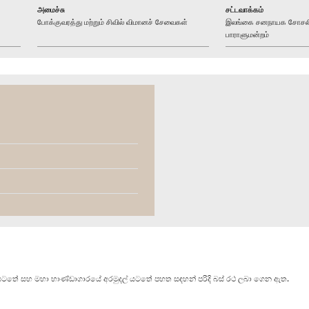
அமைச்சு
சட்டவாக்கம்
போக்குவரத்து மற்றும் சிவில் விமானச் சேவைகள்
இலங்கை சனநாயக சோசலிசக
பாராளுமன்றம்
යටතේ සහ මහා භාණ්ඩාගාරයේ අරමුදල් යටතේ පහත සඳහන් පරිදි බස් රථ ලබා ගෙන ඇත.