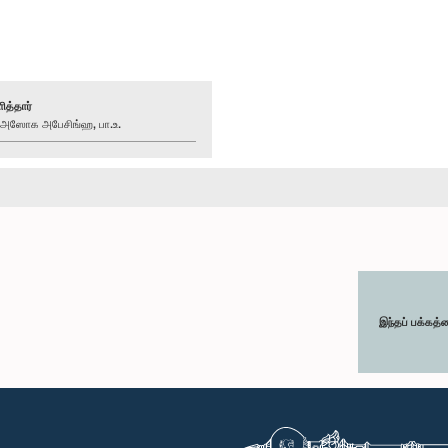
ித்தார்
ஸோக அபேசிங்ஹ, பா.உ.
இந்தப் பக்கத்