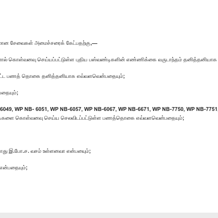
 விமான சேவைகள் அமைச்சரைக் கேட்பதற்கு,—
ினால் கொள்வனவு செய்யப்பட்டுள்ள புதிய பஸ்வண்டிகளின் எண்ணிக்கை வருடாந்தம் தனித்தனியா
்பட்ட பணத் தொகை தனித்தனியாக எவ்வளவென்பதையும்;
பதையும்;
 NC-6049, WP NB- 6051, WP NB-6057, WP NB-6067, WP NB-6671, WP NB-7750, WP NB-77
்டிகளை கொள்வனவு செய்ய செலவிடப்பட்டுள்ள பணத்தொகை எவ்வளவென்பதையும்;
ற்போது இ.போ.ச. வசம் உள்ளனவா என்பயைும்;
 என்பதையும்;