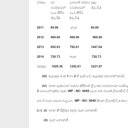
වර්ෂය
රථ
ලබාගත් බස්රථ
මුදල
වෙනුවෙන්
වෙනුවෙන්
(රු.මි.)
වැය කිරීම
වැය කිරීම
(රු.මි)
(රු.මි.)
2011
84.00
නැත
84.00
2012
469.60
500.00
969.60
2013
655.03
792.61
1447.64
2014
720.73
නැත
720.73
එකතුව
1929.36
1292.61
3221.97
(iii) ඇමුණුම අංක 1 හා 2 හි දැක් වේ. ඇමුණුම් සභාගත* කරමි.
(iv) ඉහත දැක්වෙන බස්රථ කිසිවක් ශ්‍රී ලංකා ගමනාගමන මණ්ඩලය
3 වශයෙන් දක්වා ඇත. WP - NC- 6049 ලෙස බස් රථයක් ලියාපදිංචි
මම ඒ ගැන සොයා බැලුවා. WP - NC- 6049 කියන ලියාපදිංචි අංකය
(ආ) (i) ඉහත කී පිළිතුර අනුව පැන නොනඟී.
(ii) පැන නොනඟී.