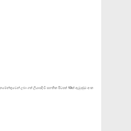
ේන්තුවෙන් ලබා ගත් ලියාපදිංචි සහතික පිටපත් 13ක් ඇමුණුම අංක