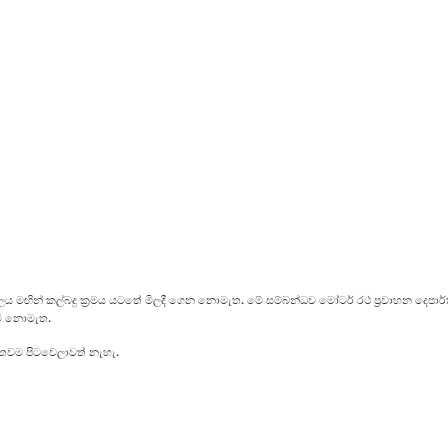
 මඟින් කල්බදු ක්‍රමය යටතේ මිලදී ගෙන නොමැත. මේ සම්බන්ධව මෝටර් රථ ප්‍රවාහන දෙපාර්තම
 වී නොමැත.
 තවම පිටවෙලාවත් නැහැ.