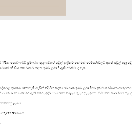
ක ගොඩ ඉඩම් ප්‍රමාණය තුළ සමහර පවුල් ආශ්‍රිතව එක් එක් පරම්පරාවලට අයත් පවුල් අනු පවුල්
ටතේ පදිංචිය සහ වගාව සඳහා ඉඩම් ලබා දී ඇති අවස්ථා ද ඇත.
ප්‍රදේශවල ඉඩකඩ නොමැති බැවින් පදිංචිය සඳහා පමණක් ඉඩම් ලබා දීමට ඉඩම් සංවර්ධන ආඥාපනතේ
ි පවත්වා අවසන් කර ඇති අතර, ඉදිරි මාස 06ක කාලය තුළ අදාළ ඉඩම් විධිමත්ව භාර දීමට සැල
 පවත්වනු ලැබේ.
ර 67,713.93ක් වේ.
.