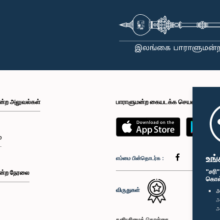
ன்ற அலுவல்கள்
பாராளுமன்ற கையடக்க செயலி
்
உங்
எம்மை பின்தொடர்க :
"சரி
ன்ற நேரலை
கொள்க
விருதுகள்
அ
அ
அ
தனியுரிமைக் கொள்கை