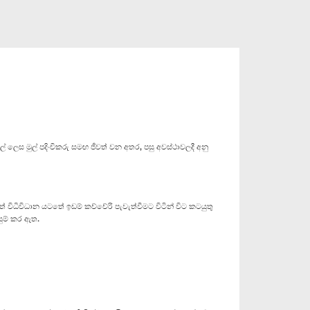
 ලෙස මුල් පදිංචිකරු සමඟ ජීවත් වන අතර, පසු අවස්ථාවලදී අනු
 විධිවිධාන යටතේ ඉඩම් කච්චේරි පැවැත්වීමට විටින් විට කටයුතු
සුම් කර ඇත.