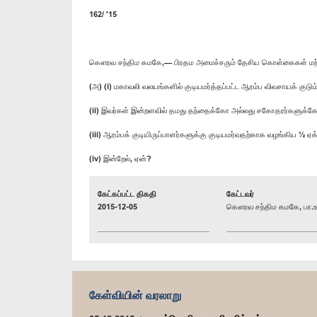
162/ '15
கௌரவ சந்திம கமகே,— பிரதம அமைச்சரும் தேசிய கொள்கைகள் மற்
(அ) (i) மகாவலி வலயங்களில் குடியமர்த்தப்பட்ட ஆரம்ப விவசாயக் குட
(ii) இவர்கள் இன்றளவில் தமது தந்தைக்கோ அல்லது சகோதரர்களுக்கோ
(iii) ஆரம்பக் குடியிருப்பாளர்களுக்கு குடியமர்வதற்காக வழங்கிய ½ 
(iv) இன்றேல், ஏன்?
கேட்கப்பட்ட திகதி
கேட்டவர்
2015-12-05
கௌரவ சந்திம கமகே, பா.உ
கேள்வியின் வரலாறு