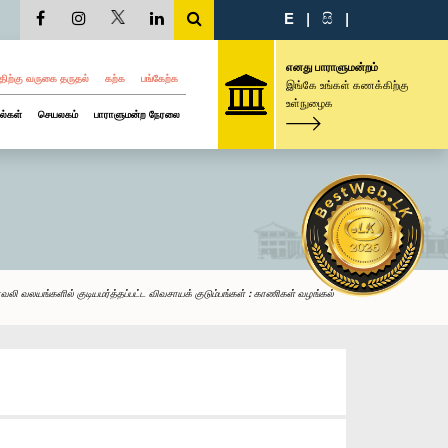
E
|
සි
|
எனது பாராளுமன்றம்
திற்கு வருகை தருதல்
கற்க
பங்கேற்க
இங்கே உங்கள் கணக்கிற்கு
உள்நுழைக
ல்கள்
செயலகம்
பாராளுமன்ற நேரலை
லி வலயங்களில் குடியமர்த்தப்பட்ட விவசாயக் குடும்பங்கள் : காணிகள் வழங்கல்