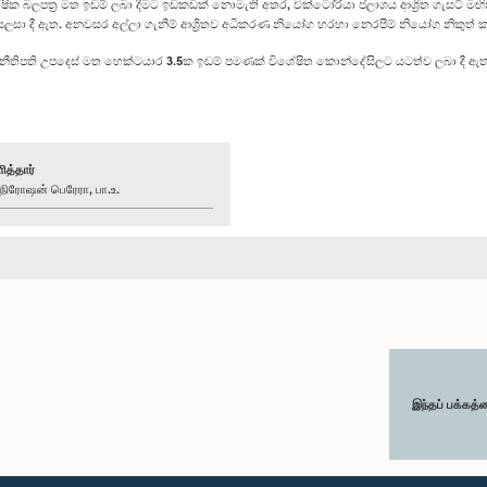
්ෂික බලපත්‍ර මත ඉඩම් ලබා දීමට ඉඩකඩක් නොමැති අතර, වික්ටෝරියා ජලාශය ආශ්‍රිත ගැසට් මඟි
සලසා දී ඇත. අනවසර අල්ලා ගැනීම් ආශ්‍රිතව අධිකරණ නියෝග හරහා නෙරපීම් නියෝග නිකුත් 
රිතව නීතිපති උපදෙස් මත හෙක්ටයාර 3.5ක ඉඩම් පමණක් විශේෂිත කොන්දේසිලට යටත්ව ලබා දී ඇත
ித்தார்
ரோஷன் பெரேரா, பா.உ.
இந்தப் பக்கத்