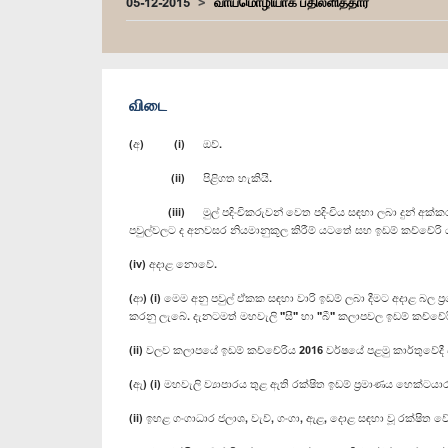
05-12-2015
வாய்மொழியாக பதிலளித்தார்
விடை
(අ) (i) ඔව්.
(ii) පිළිගත හැකියි.
(iii) මුල් පදිංචිකරුවන් වෙත පදිංචිය සඳහා ලබා දුන් අක්කර 1/2
පවුල්වලට ද අනවසර නියමානුකූල කිරීම් යටතේ සහ ඉඩම් කච්චේරි ය
(iv) අදාළ නොවේ.
(ආ) (i) මෙම අනු පවුල් ඒකක සඳහා වාරි ඉඩම් ලබා දීමට අදාළ බල 
කරනු ලැබේ. දැනටමත් මහවැලි "සී" හා "බී" කලාපවල ඉඩම් කච්චේර
(ii) වලව කලාපයේ ඉඩම් කච්චේරිය 2016 වර්ෂයේ පළමු කාර්තුවේදී
(ඇ) (i) මහවැලි ව්‍යාපාරය තුළ ඇති රක්ෂිත ඉඩම් ප්‍රමාණය හෙක්ටයා
(ii) ඉහළ ගංගාධාර ජලාශ, වැව්, ගංගා, ඇළ, දොළ සඳහා වූ රක්ෂිත වේ