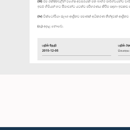
(iii) එම රක්ෂිතවලින් විශේෂ අවසරයක් මත බාහිර පාර්ශ්වයන්ට වාර
ඉඩම් හිමියන් හට සීමාවන්ට යටත්ව පරිහරණය කිරීම සඳහා ඉඩකඩ 
(iv) වික්ටෝරියා ජලාශ ආශ්‍රිතව පමණක් අධිකරණ තීන්දුවක් ආශ්‍
(ඈ) අදාළ නොවේ.
பதில் தேதி
பதில் அள
2015-12-05
கௌரவ நி