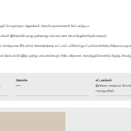
றும் பொருளாதார அலுவல்கள் அமைச்சருமானவரைக் கேட்பதற்கு,—
ும்பங்கள் இன்றளவில் தமது மூன்றாவது பரம்பரை வரை வியாபித்துள்ளதென்பதையும்;
 சொந்தமான 2½ ஏக்கர் விளைநிலத்தை கூட்டாகப் பயிர்செய்து ஈட்டிக்கொள்கின்ற சிறிதளவு வரும
ஏக்கர் நிலப்பரப்பில் இந்த மூன்று பரம்பரையினரும் சிறிய வீடுகளை அமைத்துக்கொண்டு மிகுந்த சிர
அமைச்சு
சட்டவாக்கம்
.
----
இலங்கை சனநாயக சோசலிசக
பாராளுமன்றம்