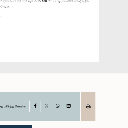
න් ප්‍රකාශයට පත් කර ඇති මීටර් 100 සීමාව තුළ පමණක් පෞද්ගලික
කර ඇත.
.
X
Facebook
WhatsApp
LinkedIn
தை பகிர்ந்து கொள்க