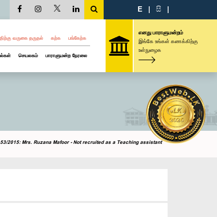
E
|
සි
|
எனது பாராளுமன்றம்
திற்கு வருகை தருதல்
கற்க
பங்கேற்க
இங்கே உங்கள் கணக்கிற்கு
உள்நுழைக
ல்கள்
செயலகம்
பாராளுமன்ற நேரலை
53/2015: Mrs. Ruzana Mafoor - Not recruited as a Teaching assistant