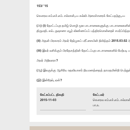
153/ '15
கௌரவ எம்.எச்.எம். சல்மான்,— கல்வி அமைச்சரைக் கேட்பதற்கு,—
(அ) (i) தோட்டப்புற தமிழ் மொழி மூல பாடசாலைகளுக்கு பாடசாலைகளின்
திருமதி. எவ். ருஷானா மபூர் விண்ணப்பப் பத்திரமொன்றைச் சமர்ப்பித்தா
(ii) அதன் பிரகாரம் அவர் நேர்முகப் பரீட்சையின் நிமித்தம் 2015.03.02
(iii) இவர் வசிக்கும் பிரதேசத்தின் தோட்டப்புற பாடசாலைகளில் மேற்
அவர் அறிவாரா?
(ஆ) இவருக்கு ஆசிரிய உதவியாளர் நியமனத்தைத் தாமதமின்றி பெற்
(இ) இன்றேல், ஏன்?
கேட்கப்பட்ட திகதி
கேட்டவர்
2015-11-03
கௌரவ எம்.எச்.எம். சல்மான
பா.உ.