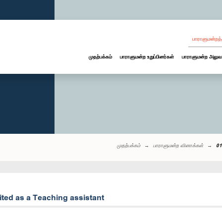
பாராளுமன்றத்
முதற்பக்கம்
பாராளுமன்ற உறுப்பினர்கள்
பாராளுமன்ற அலுவ
முதற்பக்கம்
பாராளுமன்ற வினாக்கள்
01
ited as a Teaching assistant