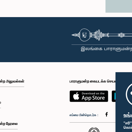
ன்ற அலுவல்கள்
பாராளுமன்ற கையடக்க செயலி
்
உங்
எம்மை பின்தொடர்க :
"சரி
ன்ற நேரலை
கொள்க