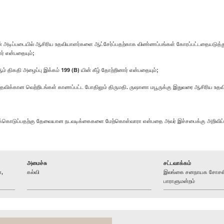
 அடிப்படையில் ஆசிரிய உதவியாளர்களை ஆட்சேர்ப்பதற்காக விண்ணப்பங்கள் கோரப்பட்டதையடுத்து, 
ர் என்பதையும்;
 ஆம் திகதி அழைப்பு இக்கம் 199 (B) யின் கீழ் தோற்றினார் என்பதையும்;
படி பதவிக்கான வெற்றிடங்கள் காணப்பட்ட போதிலும் திருமதி. ருஷானா மபூருக்கு இதுவரை ஆசிரிய உத
றுக்கொடுப்பதற்கு தேவையான நடவடிக்கைகளை மேற்கொள்வாரா என்பதை அவர் இச்சபைக்கு அறிவிப
அமைச்சு
சட்டவாக்கம்
்,
கல்வி
இலங்கை சனநாயக சோசலிசக
பாராளுமன்றம்