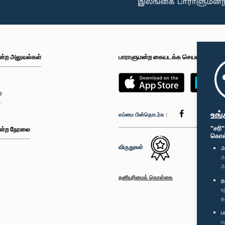
ன்ற அலுவல்கள்
பாராளுமன்ற கையடக்க செயலி
்
உங்
எம்மை பின்தொடர்க :
"சரி
ன்ற நேரலை
கொள்க
விருதுகள்
அ
அ
அ
தனியுரிமைக் கொள்கை
த
உ
த
ப
ப