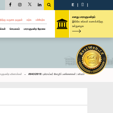
E
|
සි
|
எனது பாராளுமன்றம்
திற்கு வருகை தருதல்
கற்க
பங்கேற்க
இங்கே உங்கள் கணக்கிற்கு
உள்நுழைக
ல்கள்
செயலகம்
பாராளுமன்ற நேரலை
ராளுமன்ற வினாக்கள்
0043/2015: புரொய்லர் கோழிப் பண்ணைகள் : விபரம்