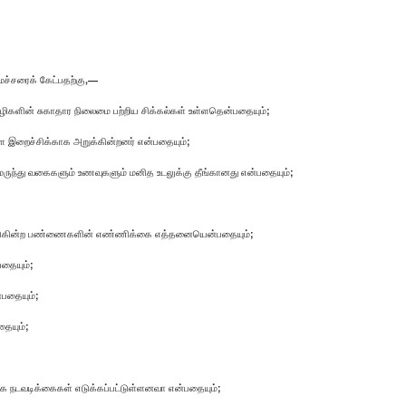
ச்சரைக் கேட்பதற்கு,—
ோழிகளின் சுகாதார நிலைமை பற்றிய சிக்கல்கள் உள்ளதென்பதையும்;
ை இறைச்சிக்காக அறுக்கின்றனர் என்பதையும்;
 மருந்து வகைகளும் உணவுகளும் மனித உடலுக்கு தீங்கானது என்பதையும்;
ப்படுகின்ற பண்ணைகளின் எண்ணிக்கை எத்தனையென்பதையும்;
தையும்;
்பதையும்;
தையும்;
ற்காக நடவடிக்கைகள் எடுக்கப்பட்டுள்ளனவா என்பதையும்;