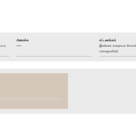
அமைச்சு
சட்டவாக்கம்
ா.உ.
----
இலங்கை சனநாயக சோசலிசக
பாராளுமன்றம்