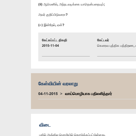
(ii) ஆமெனில், அந்நடவடிக்கை யாதென்பதையும்;
அவர் குறிப்பிடுவாரா?
(ஈ) இன்றேல், ஏன்?
கேட்கப்பட்ட திகதி
கேட்டவர்
2015-11-04
கௌரவ புத்திக பத்திறண, ப
கேள்வியின் வரலாறு
04-11-2015
வாய்மொழியாக பதிலளித்தார்
விடை
பதில் ஆங்கில மொழியில் கொடுக்கப்பட்டுள்ளது.