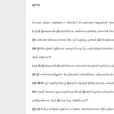
43/'15
கௌரவ புத்திக பத்திறண,— கிராமியப் பொருளாதார அலுவல்கள் அமை
(அ) (i) இலங்கையில் இறைச்சிக்காக வளர்க்கப்படுகின்ற புரொய்லர் க
(ii) பண்ணை உரிமையாளர்கள் உரிய நாட்களுக்கு முன்னர் இக்கோழிகள
(iii) இக்கோழிகள் துரிதமாக வளரும் பொருட்டு பயன்படுத்தப்படுகின்ற
அவர் அறிவாரா?
(ஆ) (i) இலங்கையில் இறைச்சிக்காக புரொய்லர் கோழிகள் வளர்க்க
(ii) இப்பண்ணைகளிலுள்ள கோழிகளின் எண்ணிக்கை எத்தனையென்ப
(iii) 2014 ஆம் ஆண்டு கோழி இறைச்சி உற்பத்தி (கிலோகிராம்) யாதென
(iv) அதன் பிரகாரம் ஒரு நபருக்கான கோழி இறைச்சி நுகர்வு யாதென்ப
தனித்தனியாக அவர் இச்சபைக்கு அறிவிப்பாரா?
(இ) (i) மேற்படி (அ)வில் குறிப்பிடப்பட்டுள்ள பிரச்சினைகளை தீர்ப்பத