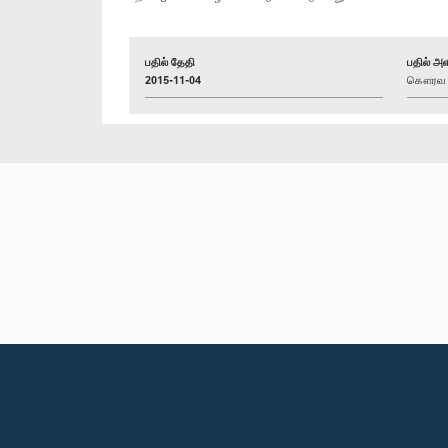
பதில் தேதி
பதில் அள
2015-11-04
கௌரவ அமீ