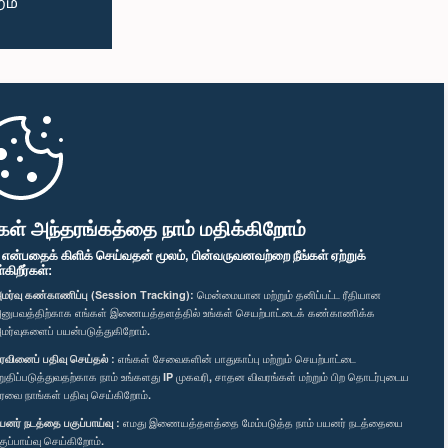
கள் அந்தரங்கத்தை நாம் மதிக்கிறோம்
" என்பதைக் கிளிக் செய்வதன் மூலம், பின்வருவனவற்றை நீங்கள் ஏற்றுக்
ிறீர்கள்:
மர்வு கண்காணிப்பு (Session Tracking):
மென்மையான மற்றும் தனிப்பட்ட ரீதியான
னுபவத்திற்காக எங்கள் இணையத்தளத்தில் உங்கள் செயற்பாட்டைக் கண்காணிக்க
மர்வுகளைப் பயன்படுத்துகிறோம்.
ரவினைப் பதிவு செய்தல் :
எங்கள் சேவைகளின் பாதுகாப்பு மற்றும் செயற்பாட்டை
றுதிப்படுத்துவதற்காக நாம் உங்களது IP முகவரி, சாதன விவரங்கள் மற்றும் பிற தொடர்புடைய
ரவை நாங்கள் பதிவு செய்கிறோம்.
யனர் நடத்தை பகுப்பாய்வு :
எமது இணையத்தளத்தை மேம்படுத்த நாம் பயனர் நடத்தையை
குப்பாய்வு செய்கிறோம்.