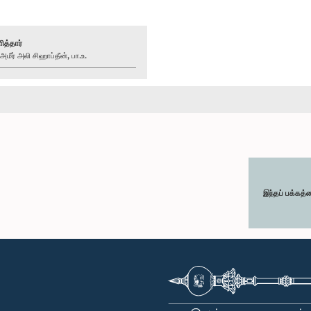
ித்தார்
ர் அலி சிஹாப்தீன், பா.உ.
இந்தப் பக்கத்