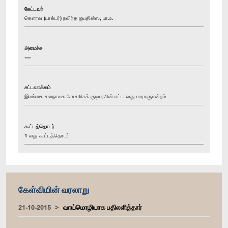
கேட்டவர்
கௌரவ (டாக்டர்) நலிந்த ஜயதிஸ்ஸ, பா.உ.
அமைச்சு
----
சட்டவாக்கம்
இலங்கை சனநாயக சோசலிசக் குடியரசின் எட்டாவது பாராளுமன்றம்
கூட்டத்தொடர்
1 வது கூட்டத்தொடர்
கேள்வியின் வரலாறு
21-10-2015
வாய்மொழியாக பதிலளித்தார்