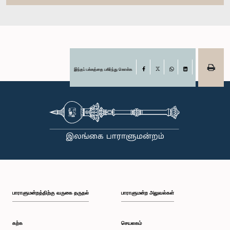
இந்தப் பக்கத்தை பகிர்ந்து கொள்க
Facebook
X
WhatsApp
LinkedIn
பாராளுமன்றத்திற்கு வருகை தருதல்
பாராளுமன்ற அலுவல்கள்
கற்க
செயலகம்