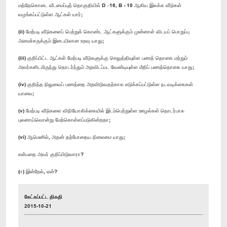
மத்தேகொடை வீடமைப்புத் தொகுதியில் D –16, B - 10 ஆகிய இலக்க வீடுகள்
வழங்கப்பட்டுள்ள ஆட்கள் யார்;
(ii) மேற்படி வீடுகளைப் பெற்றுக் கொண்ட ஆட்களுக்கும் முன்னாள் விடயப் பொறுப்பு
அமைச்சருக்கும் இடையிலான உறவு யாது;
(iii) குறிப்பிட்ட ஆட்கள் மேற்படி வீடுகளுக்கு செலுத்தியுள்ள பணத் தொகை மற்றும்
அவர்களிடமிருந்து தொடர்ந்தும் அறவிடப்பட வேண்டியுள்ள மீதிப் பணத்தொகை யாது;
(iv) குறித்த நிலுவைப் பணத்தை அறவிடுவதற்காக எடுக்கப்பட்டுள்ள நடவடிக்கைகள்
யாவை;
(v) மேற்படி வீடுகளை விநியோகிக்கையில் இடம்பெற்றுள்ள ஊழல்கள் தொடர்பாக
புலனாய்வொன்று மேற்கொள்ளப்படுகின்றதா;
(vi) ஆமெனில், அதன் தற்போதைய நிலைமை யாது;
என்பதை அவர் குறிப்பிடுவாரா?
(ஈ) இன்றேல், ஏன்?
கேட்கப்பட்ட திகதி
2015-10-21