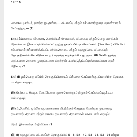
10/ '15
கௌரவ (டாக்டர்) நளிந்த ஜயதிஸ்ஸ,— வீடமைப்பு மற்றும் நிர்மாணத்துறை அமைச்சரைக்
கேட்பதற்கு,— (1)
(அ) அப்போதைய நிர்மாண, பொறியியல் சேவைகள், வீடமைப்பு மற்றும் பொது வசதிகள்
அமைச்சுடன் இணைப்புச் செய்யப்பட்டிருந்த ஓஷன் வீவ் டிவளொப்மன்ட் (பிரைவெட்) லிமிட்டெட்
கம்பனியால் நிர்மாணிக்கப்பட்ட மத்தேகொடை மற்றும் கஹதுடுவை வீடமைப்புத்
தொகுதிகளில் சில வீடுகளை நபர்களுக்கு வழங்கும் போது, ரூபா. 60 மில்லியனுக்கு
அதிகமான தொகை முறைகேடான விதத்தில் பயன்படுத்தப்பட்டுள்ளமையினை அவர்
அறிவாரா?
(ஆ) (i) ஒவ்வொரு வீட்டுத் தொகுதியினையும் விற்பனை செய்வதற்கு தீர்மானித்த தொகை
யாதென்பதையும்;
(ii) இதற்காக இலகுக் கொடுப்பனவு முறையொன்று அறிமுகம் செய்யப்பட்டிருந்ததா
என்பதையும்;
(iii) ஆமெனில், ஒவ்வொரு வகையான வீட்டுக்கும் செலுத்த வேண்டிய முதலாவது
தவணைத் தொகை மற்றும் ஏனைய தவணைத் தொகைகள் யாவை என்பதையும்;
அவர் இச்சபைக்கு அறிவிப்பாரா?
(இ) (i) கஹதுடுவை வீடமைப்புத் தொகுதியில் B –5, B4 –10, B3 –35, B2 –36 மற்றும்