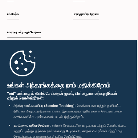
பங்கேற்க
பாராளுமன்ற நேரலை
பாராளுமன்ற உறுப்பினர்கள்
முதற்பக்கம்
பாராளுமன்ற கையடக்க செயலி
உங்கள் அந்தரங்கத்தை நாம் மதிக்கிறோம்
"சரி" என்பதைக் கிளிக் செய்வதன் மூலம், பின்வருவனவற்றை நீங்கள்
ஏற்றுக் கொள்கிறீர்கள்:
அமர்வு கண்காணிப்பு (Session Tracking):
மென்மையான மற்றும் தனிப்பட்ட
ரீதியான அனுபவத்திற்காக எங்கள் இணையத்தளத்தில் உங்கள் செயற்பாட்டைக்
எம்மை பின்தொடர்க :
கண்காணிக்க அமர்வுகளைப் பயன்படுத்துகிறோம்.
தரவினைப் பதிவு செய்தல் :
எங்கள் சேவைகளின் பாதுகாப்பு மற்றும் செயற்பாட்டை
விருதுகள்
உறுதிப்படுத்துவதற்காக நாம் உங்களது IP முகவரி, சாதன விவரங்கள் மற்றும் பிற
தொடர்புடைய தரவை நாங்கள் பதிவு செய்கிறோம்.