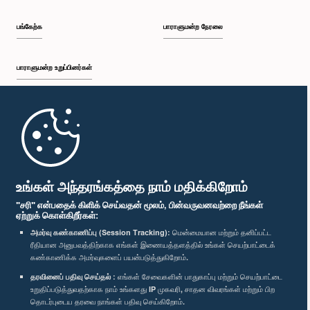
பங்கேற்க
பாராளுமன்ற நேரலை
பாராளுமன்ற உறுப்பினர்கள்
முதற்பக்கம்
பாராளுமன்ற கையடக்க செயலி
உங்கள் அந்தரங்கத்தை நாம் மதிக்கிறோம்
"சரி" என்பதைக் கிளிக் செய்வதன் மூலம், பின்வருவனவற்றை நீங்கள்
ஏற்றுக் கொள்கிறீர்கள்:
அமர்வு கண்காணிப்பு (Session Tracking):
மென்மையான மற்றும் தனிப்பட்ட
ரீதியான அனுபவத்திற்காக எங்கள் இணையத்தளத்தில் உங்கள் செயற்பாட்டைக்
எம்மை பின்தொடர்க :
கண்காணிக்க அமர்வுகளைப் பயன்படுத்துகிறோம்.
தரவினைப் பதிவு செய்தல் :
எங்கள் சேவைகளின் பாதுகாப்பு மற்றும் செயற்பாட்டை
விருதுகள்
உறுதிப்படுத்துவதற்காக நாம் உங்களது IP முகவரி, சாதன விவரங்கள் மற்றும் பிற
தொடர்புடைய தரவை நாங்கள் பதிவு செய்கிறோம்.