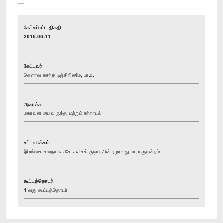
----
கேட்கப்பட்ட திகதி
2015-06-11
கேட்டவர்
கௌரவ சுசந்த புஞ்சிநிலமே, பா.உ.
அமைச்சு
மகாவலி அபிவிருத்தி மற்றும் சுற்றாடல்
சட்டவாக்கம்
இலங்கை சனநாயக சோசலிசக் குடியரசின் ஏழாவது பாராளுமன்றம்
கூட்டத்தொடர்
1 வது கூட்டத்தொடர்