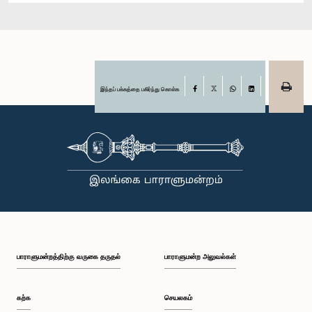
இந்தப் பக்கத்தை பகிர்ந்து கொள்க
Facebook
X
WhatsApp
LinkedIn
பாராளுமன்றத்திற்கு வருகை தருதல்
பாராளுமன்ற அலுவல்கள்
கற்க
செயலகம்