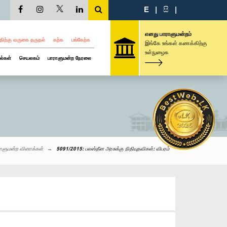
E
|
සි
|
எனது பாராளுமன்றம்
திற்கு வருகை தருதல்
கற்க
பங்கேற்க
இங்கே உங்கள் கணக்கிற்கு
உள்நுழைக
ல்கள்
செயலகம்
பாராளுமன்ற நேரலை
ாளுமன்ற வினாக்கள்
5091/2015: பலஸ்தீன அரசுக்கு நிதியுதவிகள்: விபரம்