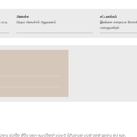
அமைச்சு
சட்டவாக்கம்
பா.உ.
பிரதம அமைச்சர் அலுவலகம்
இலங்கை சனநாயக சோசலிச
பாராளுமன்றம்
නය ස්ථාපිත කිරීම සඳහා ඇමෙරිකන් ඩොලර් මිලියනයක චෙක් පතක් ප්‍රදානය කර ඇත.