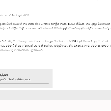
ගාසා තීරයේ ඇති කිරීම.
ිතුමාගේ නම ගාසා තීරයේ ඉතාම ජනප්‍රිය නමක්. [බාධා කිරීමක්] ගරු අනුර දිසානායක මන්ත්
දේශ ණයවලින් මාළිගා හදන කොට මෙහෙත් ගිහින් සල්ලි දමන එක පුදුමයක්ද? යාපනයේ තරු 
 3ක් පිහිනුම් තටාක තුනක් සමඟ දැනට හදලා තිබෙනවා. අඩි 100ක් දුර ගියොත් මුහුදට පනින්න
යනවා. මේවායින් ප්‍රයෝජනයක් ගන්නේ නැත්තේ සම්පූර්ණයෙන්ම ඔබතුමන්ලාට, රටේ ජනතාවට බර
කොහොමද කියන එක තව ප්‍රශ්නයක්.
ித்தார்
ில் விக்கிரமசிங்க, பா.உ.