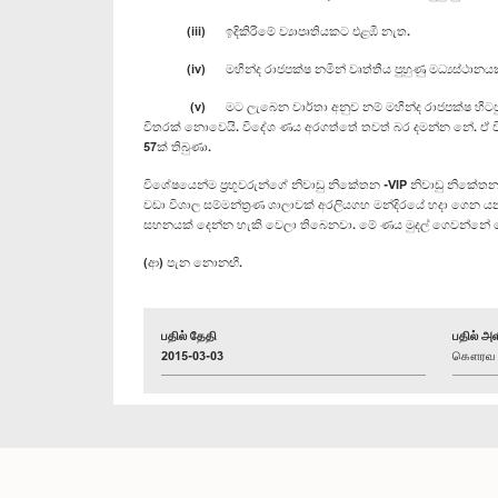
(iii) ඉදිකිරීමේ ව්‍යාපෘතියකට එළඹී නැත.
(iv) මහින්ද රාජපක්ෂ නමින් වෘත්තීය පුහුණු මධ්‍යස්ථානයක් 
(v) මට ලැබෙන වාර්තා අනුව නම් මහින්ද රාජපක්ෂ හිටපු ජනාධිපත
විතරක් නොවෙයි. විදේශ ණය අරගත්තේ තවත් බර දමන්න නේ. ඒ වි
57ක් තිබුණා.
විශේෂයෙන්ම ප්‍රභූවරුන්ගේ නිවාඩු නිකේතන -VIP නිවාඩු නිකේතන-
වඩා විශාල සම්මන්ත්‍රණ ශාලාවක් අරලියගහ මන්දිරයේ හදා ගෙන 
සහනයක් දෙන්න හැකි වෙලා තිබෙනවා. මේ ණය මුදල් ගෙවන්නේ 
(ආ) පැන නොනඟී.
பதில் தேதி
பதில் அள
2015-03-03
கௌரவ ரண