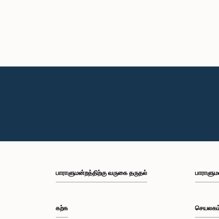
பாராளுமன்றத்திற்கு வருகை தருதல்
பாராளும
கற்க
செயலகம