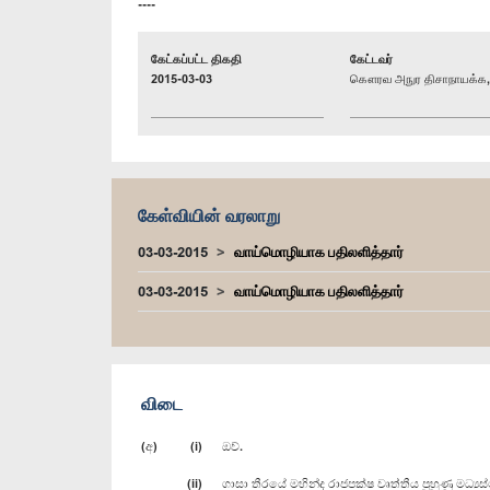
----
கேட்கப்பட்ட திகதி
கேட்டவர்
2015-03-03
கௌரவ அநுர திசாநாயக்க, 
கேள்வியின் வரலாறு
03-03-2015
வாய்மொழியாக பதிலளித்தார்
03-03-2015
வாய்மொழியாக பதிலளித்தார்
விடை
(අ) (i) ඔව්.
(ii) ගාසා තීරයේ මහින්ද රාජපක්ෂ වෘත්තීය පුහුණු මධ්‍යස්ථා