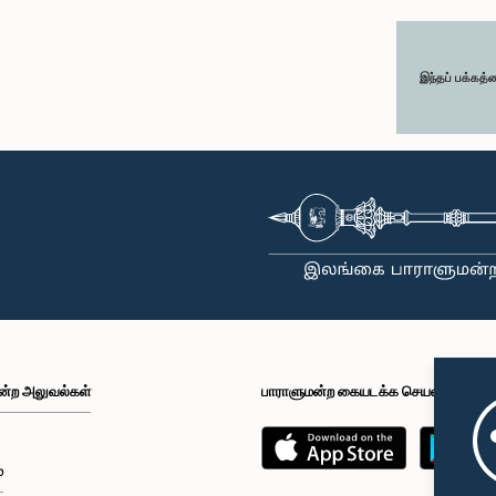
இந்தப் பக்கத்
ன்ற அலுவல்கள்
பாராளுமன்ற கையடக்க செயலி
்