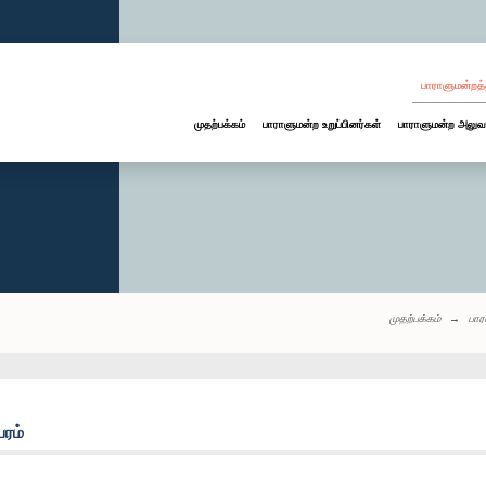
பாராளுமன்றத்
முதற்பக்கம்
பாராளுமன்ற உறுப்பினர்கள்
பாராளுமன்ற அலுவ
முதற்பக்கம்
பார
பரம்