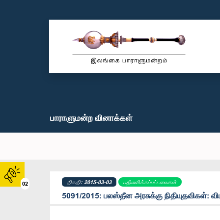
பாராளுமன்ற வினாக்கள்
திகதி: 2015-03-03
பதிலளிக்கப்பட்டவைகள்
02
5091/2015: பலஸ்தீன அரசுக்கு நிதியுதவிகள்: வி