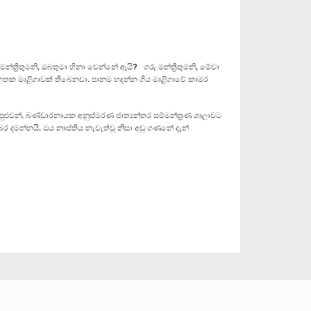
‍රීතුමනි, ඔබතුමා හිනා වෙන්නේ ඇයි? ගරු මන්ත්‍රීතුමනි, මේවා
හතක මාළිගාවක් තිබෙනවා. පානම හදන්න ගිය මාළිගාවේ කාමර
 පුළුවන්. බණ්ඩාරනායක අනුස්මරණ ජාත්‍යන්තර සම්මන්ත්‍රණ ශාලාවට
 දමන්නයි. ඔය නාස්තිය නැවැත්වූ නිසා අඩු ගණනේ දැන්