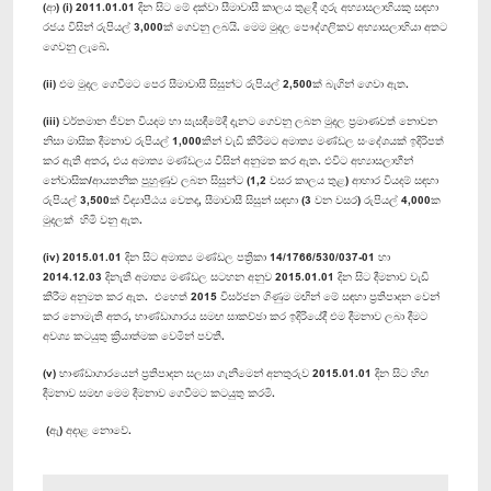
(ආ) (i) 2011.01.01 දින සිට මේ දක්වා සීමාවාසී කාලය තුළදී ගුරු අභ්‍යාසලාභියකු සඳහා
රජය විසින් රුපියල් 3,000ක් ගෙවනු ලබයි. මෙම මුදල පෞද්ගලිකව අභ්‍යාසලාභියා අතට
ගෙවනු ලැබේ.
(ii) එම මුදල ගෙවීමට පෙර සීමාවාසී සිසුන්ට රුපියල් 2,500ක් බැගින් ගෙවා ඇත.
(iii) වර්තමාන ජීවන වියදම හා සැසඳීමේදී දැනට ගෙවනු ලබන මුදල ‍ප්‍රමාණවත් නොවන
නිසා මාසික දීමනාව රුපියල් 1,000කින් වැඩි කිරීමට අමාත්‍ය මණ්ඩල සංදේශයක් ඉදිරිපත්
කර ඇති අතර, එය අමාත්‍ය මණ්ඩලය විසින් අනුමත කර ඇත. එවිට අභ්‍යාසලාභීන්
නේවාසික/ආයතනික පුහුණුව ලබන සිසුන්ට (1,2 වසර කාලය තුළ) ආහාර වියදම් සඳහා
රුපියල් 3,500ක් විද්‍යාපීඨය වෙතද, සීමාවාසී සිසුන් සඳහා (3 වන වසර) රුපියල් 4,000ක
මුදලක් හිමි වනු ඇත.
(iv) 2015.01.01 දින සිට අමාත්‍ය මණ්ඩල පත්‍රිකා 14/1766/530/037-01 හා
2014.12.03 දිනැති අමාත්‍ය මණ්ඩල සටහන අනුව 2015.01.01 දින සිට දීමනාව වැඩි
කිරීම අනුමත කර ඇත. එහෙත් 2015 විසර්ජන ගිණුම මඟින් මේ සඳහා ප්‍රතිපාදන වෙන්
කර නොමැති අතර, භාණ්ඩාගාරය සමඟ සාකච්ඡා කර ඉදිරියේදී එම දීමනාව ලබා දීමට
අවශ්‍ය කටයුතු ක්‍රියාත්මක වෙමින් පවතී.
(v) භාණ්ඩාගාරයෙන් ප්‍රතිපාදන සලසා ගැනීමෙන් අනතුරුව 2015.01.01 දින සිට හිඟ
දීමනාව සමඟ මෙම දීමනාව ගෙවීමට කටයුතු කරමි.
(ඇ) අදාළ නොවේ.