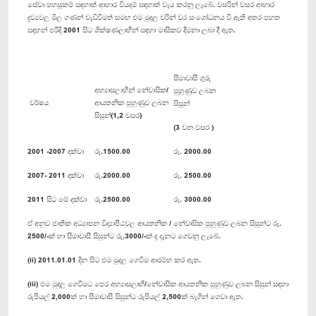
සේවා පහසුකම් සඳහාත් ආහාර වියදම් සඳහාත් වැය කරනු ලැබේ. වසරින් වසර ආහාර
ද්‍රව්‍යවල මිල ගණන් වැඩිවීමත් සමඟ එම මුදල වරින් වර සංශෝධනය වී ඇති අතර පහත
සඳහන් පරිදි 2001 සිට ශික්ෂණලාභීන් සඳහා මාසිකව දීමනා ලබා දී ඇත.
සීමාවාසී ගුරු
අභ්‍යාසලාභීන් නේවාසික/
පුහුණුව ලබන
වර්ෂය
ආයතනික පුහුණුව ලබන
සිසුන්
සිසුන්(1,2 වසර)
(3 වන වසර )
2001 -2007 දක්වා
රු.1500.00
රු. 2000.00
2007- 2011 දක්වා
රු.2000.00
රු. 2500.00
2011 සිට මේ දක්වා
රු.2500.00
රු. 3000.00
ඒ අනුව ජාතික අධ්‍යාපන විද්‍යාපීඨවල ආයතනික / නේවාසික පුහුණුව ලබන සිසුන්ට රු.
2500/-ක් හා සීමාවාසී සිසුන්ට රු.3000/-ක් ද දැනට ගෙවනු ලැබේ.
(ii) 2011.01.01 දින සිට එම මුදල ගෙවීම ආරම්භ කර ඇත.
(iii) එම මුදල ගෙවීමට පෙර අභ්‍යාසලාභී/නේවාසික ආයතනික පුහුණුව ලබන සිසුන් සඳහා
රුපියල් 2,000ක් හා සීමාවාසී සිසුන්ට රුපියල් 2,500ක් බැගින් ගෙවා ඇත.