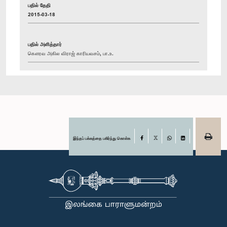
பதில் தேதி
2015-03-18
பதில் அளித்தார்
கௌரவ அகில விராஜ் காரியவசம், பா.உ.
இந்தப் பக்கத்தை பகிர்ந்து கொள்க
Facebook
X
WhatsApp
LinkedIn