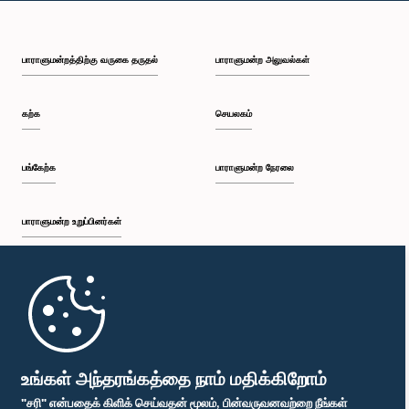
பாராளுமன்றத்திற்கு வருகை தருதல்
பாராளுமன்ற அலுவல்கள்
கற்க
செயலகம்
பங்கேற்க
பாராளுமன்ற நேரலை
பாராளுமன்ற உறுப்பினர்கள்
முதற்பக்கம்
பாராளுமன்ற கையடக்க செயலி
உங்கள் அந்தரங்கத்தை நாம் மதிக்கிறோம்
"சரி" என்பதைக் கிளிக் செய்வதன் மூலம், பின்வருவனவற்றை நீங்கள்