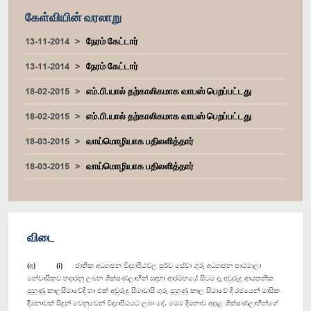
கேள்வியின் வரலாறு
13-11-2014
நேரம் கேட்டார்
13-11-2014
நேரம் கேட்டார்
18-02-2015
எம்.பி.யால் தற்காலிகமாக வாபஸ் பெறப்பட்டது
18-02-2015
எம்.பி.யால் தற்காலிகமாக வாபஸ் பெறப்பட்டது
18-03-2015
வாய்மொழியாக பதிலளித்தார்
18-03-2015
வாய்மொழியாக பதிலளித்தார்
விடை
(අ) (i) ජාතික අධ්‍යාපන විද්‍යාපීඨවල පූර්ව සේවා ගුරු අධ්‍යාපන පාඨමාලා
නේවාසිකව හදාරනු ලබන ශික්ෂණලාභීන් සඳහා ආරම්භයේ සිටම දෑ අවුරුදු ආයතනික
පුහුණු කාලසීමාවේදී හා එක් අවුරුදු සීමාවාසී ගුරු පුහුණු කාල සීමාවේ දී රජයෙන් මාසික
දීමනාවක් සිදුන් වෙනුවෙන් විද්‍යාපීඨයට ලබා දේ. මෙම දීමනාව අදාළ ශික්ෂණලාභීන්ගේ