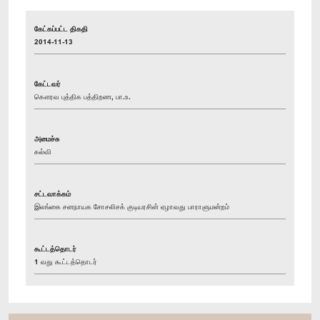
கேட்கப்பட்ட திகதி
2014-11-13
கேட்டவர்
கௌரவ புத்திக பத்திறண, பா.உ.
அமைச்சு
கல்வி
சட்டவாக்கம்
இலங்கை சனநாயக சோசலிசக் குடியரசின் ஏழாவது பாராளுமன்றம்
கூட்டத்தொடர்
1 வது கூட்டத்தொடர்