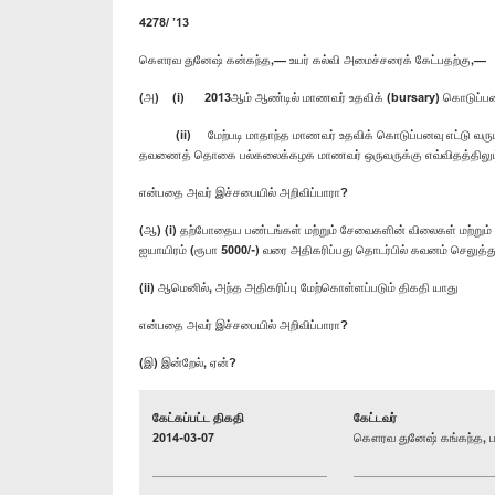
4278/ ’13
கௌரவ துனேஷ் கன்கந்த,— உயர் கல்வி அமைச்சரைக் கேட்பதற்கு,—
(அ) (i) 2013ஆம் ஆண்டில் மாணவர் உதவிக் (bursary) கொடுப்பன
(ii) மேற்படி மாதாந்த மாணவர் உதவிக் கொடுப்பனவு எட்டு வருடங்க
தவணைத் தொகை பல்கலைக்கழக மாணவர் ஒருவருக்கு எவ்விதத்திலும
என்பதை அவர் இச்சபையில் அறிவிப்பாரா?
(ஆ) (i) தற்போதைய பண்டங்கள் மற்றும் சேவைகளின் விலைகள் மற்றும
ஐயாயிரம் (ரூபா 5000/-) வரை அதிகரிப்பது தொடர்பில் கவனம் செலுத்த
(ii) ஆமெனில், அந்த அதிகரிப்பு மேற்கொள்ளப்படும் திகதி யாது
என்பதை அவர் இச்சபையில் அறிவிப்பாரா?
(இ) இன்றேல், ஏன்?
கேட்கப்பட்ட திகதி
கேட்டவர்
2014-03-07
கௌரவ துனேஷ் கங்கந்த, ப