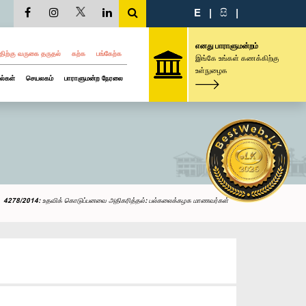
E
|
සි
|
எனது பாராளுமன்றம்
திற்கு வருகை தருதல்
கற்க
பங்கேற்க
இங்கே உங்கள் கணக்கிற்கு
உள்நுழைக
ல்கள்
செயலகம்
பாராளுமன்ற நேரலை
4278/2014: உதவிக் கொடுப்பனவை அதிகரித்தல்: பல்கலைக்கழக மாணவர்கள்