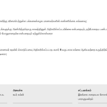
விற்கு உரிமைபெற்றுள்ள பல்கலைக்கழக மாணவர்களின் எண்ணிக்கை எவ்வளவு;
ளுக்கு அண்மித்ததொரு காலத்தினுள் அதிகரிக்கப்படவில்லை என்பதையும், தற்போதைய பண்டங்கள்
் போதுமானதல்ல என்பதையும் ஏற்றுக்கொள்வாரா
் மாணவர் உதவிக் கொடுப்பனவு அதிகரிக்கப்படாத சுமார் 8 வருடகால எல்லை ஆகியவற்றை கருத்தி
ுவாரா;
அமைச்சு
சட்டவாக்கம்
ா.உ.
உயர் கல்வி
இலங்கை சனநாயக சோசலிச
பாராளுமன்றம்