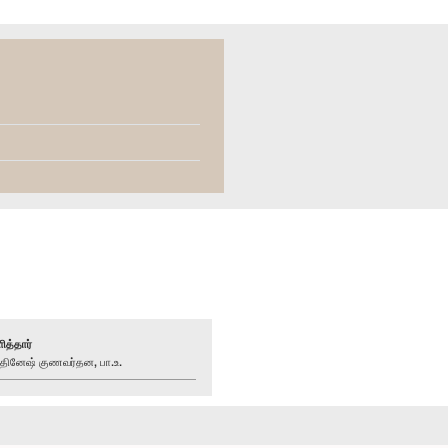
ித்தார்
ினேஷ் குணவர்தன, பா.உ.