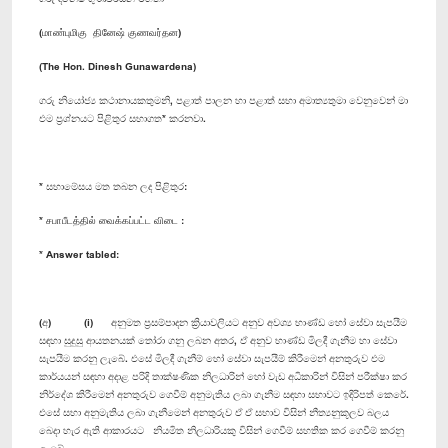
(மாண்புமிகு தினேஷ் குணவர்தன)
(The Hon. Dinesh Gunawardena)
ගරු නියෝජ්‍ය කථානායකතුමනි, පළාත් පාලන හා පළාත් සභා අමාත්‍යතුමා වෙනුවෙන් මා
එම ප්‍රශ්නයට පිළිතුර සභාගත* කරනවා.
* සභාමේසය මත තබන ලද පිළිතුර:
* சபாபீடத்தில் வைக்கப்பட்ட விடை :
* Answer tabled:
(අ) (i) අනුමත ප්‍රසම්පාදන ක්‍රියාවලියට අනුව අවශ්‍ය භාණ්ඩ හෝ සේවා සැපයීම
සඳහා සුදුසු ආයතනයක් තෝරා ගනු ලබන අතර, ඒ අනුව භාණ්ඩ මිලදී ගැනීම හා සේවා
සැපයීම කරනු ලැබේ. එසේ මිලදී ගැනීම් හෝ සේවා සැපයීම් කිරීමෙන් අනතුරුව එම
කාර්යයන් සඳහා අදාළ පරිදි තාක්ෂණික නිලධාරින් හෝ වැඩ අධිකාරින් විසින් පරීක්ෂා කර
නිර්දේශ කිරීමෙන් අනතුරුව ගෙවීම් අනුමැතිය ලබා ගැනීම සඳහා සභාවට ඉදිරිපත් කෙරේ.
එසේ සභා අනුමැතිය ලබා ගැනීමෙන් අනතුරුව ඒ ඒ සභාව විසින් නීත්‍යනුකූලව බලය
බෙදා හැර ඇති ආකාරයට නියමිත නිලධාරි‍යකු විසින් ගෙවීම් සහතික කර ගෙවීම් කරනු
ලැබේ.