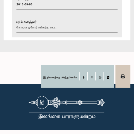
2013-09-03
பதில் அளித்தார்
கௌரவ துனேஷ் கங்கந்த, பா.உ.
இந்தப் பக்கத்தை பகிர்ந்து கொள்க
Facebook
X
WhatsApp
LinkedIn