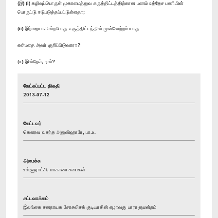
(இ) (i) கழிவுப்பொருள் முகாமைத்துவ கருத்திட்டத்திற்கான பணம் உத்தேச பணியின்
பொருட்டு ஈடுபடுத்தப்பட்டுள்ளதா;
(ii) இற்றையாகின்றபோது கருத்திட்டத்தின் முன்னேற்றம் யாது
என்பதை அவர் குறிப்பிடுவாரா?
(ஈ) இன்றேல், ஏன்?
கேட்கப்பட்ட திகதி
2013-07-12
கேட்டவர்
கௌரவ வசந்த அலுவிஹாரே, பா.உ.
அமைச்சு
உள்ளூராட்சி, மாகாண சபைகள்
சட்டவாக்கம்
இலங்கை சனநாயக சோசலிசக் குடியரசின் ஏழாவது பாராளுமன்றம்