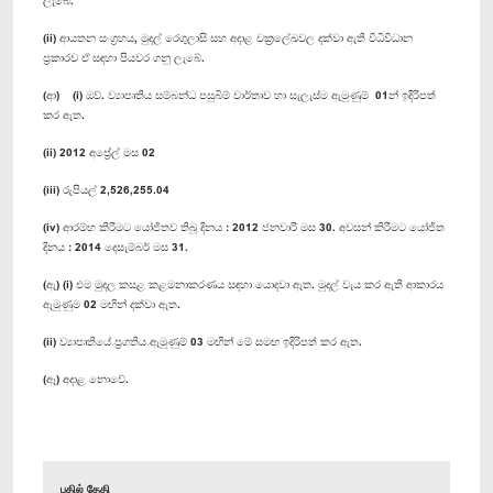
(ii) ආයතන සංග්‍රහය, මුදල් රෙගුලාසි සහ අදාළ චක්‍රලේඛවල දක්වා ඇති විධිවිධාන
ප්‍රකාරව ඒ සඳහා පියවර ගනු ලැබේ.
(ආ) (i) ඔව්. ව්‍යාපෘතිය සම්බන්ධ පසුබිම් වාර්තාව හා සැලැස්ම ඇමුණුම් 01න් ඉදිරිපත්
කර ඇත.
(ii) 2012 අප්‍රේල් මස 02
(iii) රුපියල් 2,526,255.04
(iv) ආරම්භ කිරීමට යෝජිතව තිබූ දිනය : 2012 ජනවාරි මස 30. අවසන් කිරීමට යෝජිත
දිනය : 2014 දෙසැම්බර් මස 31.
(ඇ) (i) එම මුදල කසළ කළමනාකරණය සඳහා යොදවා ඇත. මුදල් වැය කර ඇති ආකාරය
ඇමුණුම 02 මඟින් දක්වා ඇත.
(ii) ව්‍යාපෘතියේ ප්‍රගතිය ඇමුණුම් 03 මඟින් මේ සමඟ ඉදිරිපත් කර ඇත.
(ඈ) අදාළ නොවේ.
பதில் தேதி