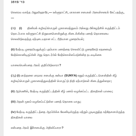
3515/ ’13
கெளரவ வசந்த அலுவிஹாரே,— உள்ளூராட்சி, மாகாண சபைகள் அமைச்சரைக் கேட்பதற்கு,
—
(அ) (i) திண்மக் கழிவுப்பொருள் முகாமைத்துவம் அல்லது மீள்சுழற்சிக் கருத்திட்டம்
தொடர்பாக உள்ளூராட்சி நிறுவனமொன்றுக்கு கிடைக்கின்ற பணத் தொகையை
செலவிடுவதற்கு ஏற்புடையதான சட்ட ரீதியான முறையியல்;
(ii) மேற்படி முறையியலுக்குப் புறம்பாக பணத்தை செலவிட்டு முறைகேடு எதனையும்
மேற்கொண்டிருப்பின் அது தொடர்பில் மேற்கொள்ளப்படுகின்ற நடவடிக்கை
யாவையென்பதை அவர் குறிப்பிடுவாரா?
(ஆ) (i) மாத்தளை மாநகர சபைக்கு சுன்யா (SUNYA) எனும் கருத்திட்டமொன்றின் கீழ்
கழிவுப்பொருள் முகாமைத்துவத்தின் பொருட்டு நிதி ஏற்பாடுகள் கிடைத்துள்ளதா;
(ii) ஆமெனில், மேற்படி கருத்திட்டத்தின் கீழ் பணம் வழங்கப்பட்ட திகதிகள் யாவை;
(iii) அதன் மூலம் வழங்கப்பட்டுள்ள பணத் தொகை யாது;
(iv) மேற்படி கருத்திட்டத்தை ஆரம்பிக்க வேண்டியிருந்த மற்றும் முடிவுறுத்த உத்தேசமாயிருந்த
திகதிகள் யாவை
என்பதை அவர் இச்சபைக்கு அறிவிப்பாரா?