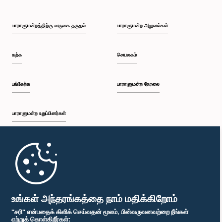
பாராளுமன்றத்திற்கு வருகை தருதல்
பாராளுமன்ற அலுவல்கள்
கற்க
செயலகம்
பங்கேற்க
பாராளுமன்ற நேரலை
பாராளுமன்ற உறுப்பினர்கள்
முதற்பக்கம்
பாராளுமன்ற கையடக்க செயலி
உங்கள் அந்தரங்கத்தை நாம் மதிக்கிறோம்
"சரி" என்பதைக் கிளிக் செய்வதன் மூலம், பின்வருவனவற்றை நீங்கள்
ஏற்றுக் கொள்கிறீர்கள்: