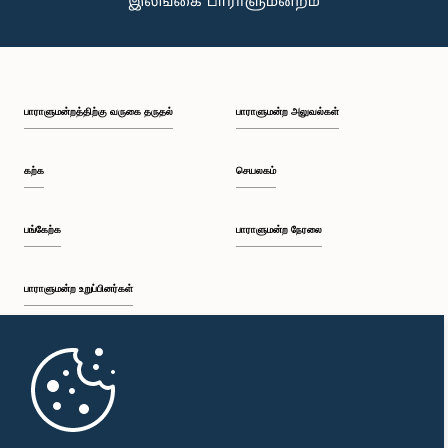
பாராளுமன்றத்திற்கு வருகை தருதல்
பாராளுமன்ற அலுவல்கள்
கற்க
செயலகம்
பங்கேற்க
பாராளுமன்ற நேரலை
பாராளுமன்ற உறுப்பினர்கள்
முதற்பக்கம்
பாராளுமன்ற கையடக்க செயலி