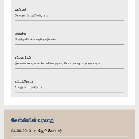
கேட்டவர்
கௌரவ பி. ஹரிசன், பா.உ.
அமைச்சு
பெற்றோலியக் கைத்தொழில்கள்
சட்டவாக்கம்
இலங்கை சனநாயக சோசலிசக் குடியரசின் ஏழாவது பாராளுமன்றம்
கூட்டத்தொடர்
1 வது கூட்டத்தொடர்
கேள்வியின் வரலாறு
04-09-2013
நேரம் கேட்டார்