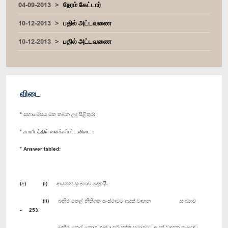
04-09-2013
நேரம் கேட்டார்
10-12-2013
பதில் அட்டவணை
10-12-2013
பதில் அட்டவணை
விடை
* සභාමේසය මත තබන ලද පිළිතුර:
* சபாபீடத்தில் வைக்கப்பட்ட விடை :
* Answer tabled:
(අ) (i) ආයතන සංඛ්‍යාව දෙකයි.
(ii) ඛනිජ තෙල් නීතිගත සංස්ථාවට අයත් වාහන සංඛ්‍යාව
- 253
ඛනිජ තෙල් තොග ගබඩා පර්යන්ත සමාගමට අයත් වාහන සංඛ්‍යාව