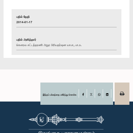
பதில் தேதி
2014-01-17
பதில் அளித்தார்
கௌரவ சட்டத்தரணி அநுர பிரியதர்ஷன யாபா, பா.உ.
இந்தப் பக்கத்தை பகிர்ந்து கொள்க
Facebook
X
WhatsApp
LinkedIn