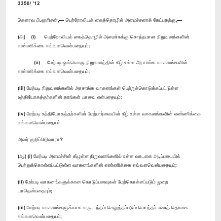
3350/ ’12
கெளரவ பி.ஹரிசன்,— பெற்றோலியக் கைத்தொழில் அமைச்சரைக் கேட்பதற்கு,—
(அ) (i) பெற்றோலியக் கைத்தொழில் அமைச்சுக்கு சொந்தமான நிறுவனங்களின்
எண்ணிக்கை எவ்வளவென்பதையும்;
(ii) மேற்படி ஒவ்வொரு நிறுவனத்தின் கீழ் உள்ள அரசாங்க வாகனங்களின்
எண்ணிக்கை எவ்வளவென்பதையும்;
(iii) மேற்படி நிறுவனங்களில் அரசாங்க வாகனங்கள் பெற்றுக்கொடுக்கப்பட்டுள்ள
உத்தியோகத்தர்களின் தரங்கள் யாவை என்பதையும்;
(iv) மேற்படி உத்தியோகத்தர்களின் மேற்பார்வையின் கீழ் உள்ள வாகனங்களின் எண்ணிக்கை
எவ்வளவென்பதையும்
அவர் குறிப்பிடுவாரா?
(ஆ) (i) மேற்படி அமைச்சின் கீழுள்ள நிறுவனங்களில் உள்ள வாடகை அடிப்படையில்
பெற்றுக்கொள்ளப்பட்டுள்ள வாகனங்களின் எண்ணிக்கை எவ்வளவென்பதையும்;
(ii) மேற்படி வாகனங்களுக்கான கொடுப்பனவுகள் மேற்கொள்ளப்படும் முறை
யாதென்பதையும்;
(iii) மேற்படி வாகனங்களுக்காக வருடாந்தம் செலுத்தப்படும் மொத்தப் பணத் தொகை
எவ்வளவென்பதையும்;