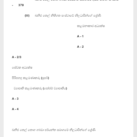
- 379
(iii) ඛනිජ තෙල් නීතිගත සංස්ථාවේ නිලධාරින්ගේ ශ්‍රේණි
කළමනාකාර අධ්‍යක්ෂ
A - 1
A - 2
A - 2/3
සේවක අධ්‍යක්ෂ
පිරිපහදු කළමණාකරු (සුපර්)
ව්‍යාපෘති කළමණාකරු (සෝරම් ව්‍යාපෘතිය)
A - 3
A - 4
ඛනිජ තෙල් තොග ගබඩා පර්යන්ත සමාගමේ නිලධාරින්ගේ ශ්‍රේණි