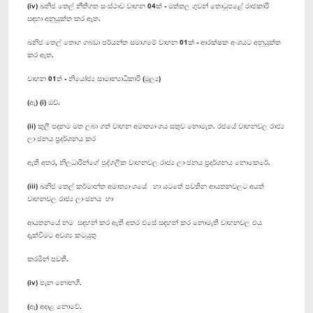
(iv) ඛනිජ තෙල් නීතිගත සංස්ථාව වාහන 04ක් - මත්තල ගුවන් තොටුපළේ රාජකාරි
සඳහා අනුයුක්ත කර ඇත.
ඛනිජ තෙල් තොග ගබඩා පර්යන්ත සමාගමේ වාහන 01ක් - ආරක්ෂක අංශයට අනුයුක්ත
කර ඇත.
වාහන 01ත් - නියෝජ්‍ය සාමාන්‍යාධිකාරි (මූල්‍ය)
(ඇ) (i) ඔව්.
(ii) කුලී පදනම මත ලබා ගත් වාහන අමාත්‍යාංශය සතුව නොමැත. රජයේ වාහනවල රාජ්‍ය
ලාංඡනය ප්‍රදර්ශනය කර
ඇති අතර, නිලධාරින්ගේ පුද්ගලික වාහනවල රාජ්‍ය ලාංඡනය ප්‍රදර්ශනය නොකෙරේ.
(iii) ඛනිජ තෙල් කර්මාන්ත අමාත්‍යාංශයේ හා යටතේ පවතින ආයතනවලට අයත්
වාහනවල රාජ්‍ය ලාංඡනය හා
ආයතනයේ නම සඳහන් කර ඇති අතර එසේ සඳහන් කර නොමැති වාහනවල එය
දැක්වීමට අවශ්‍ය කටයුතු
කරමින් පවතී.
(iv) පැන නොනගී.
(ඈ) අදාළ නොවේ.