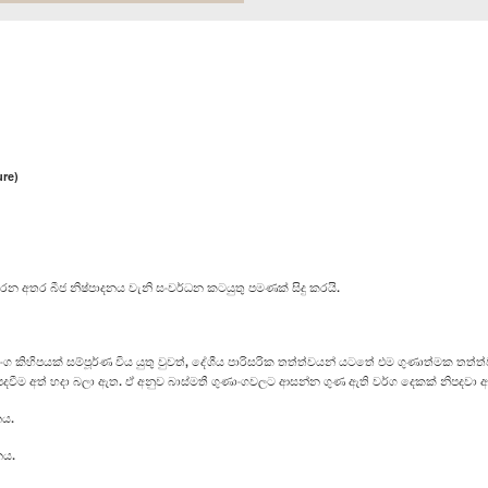
ure)
 බීජ නිෂ්පාදනය වැනි සංවර්ධන කටයුතු පමණක් සිදු කරයි.
හිපයක් සම්පූර්ණ විය යුතු වුවත්, දේශීය පාරිසරික තත්ත්වයන් යටතේ එම ගුණාත්මක තත්ත්
පදවීම අත් හදා බලා ඇත. ඒ අනුව බාස්මතී ගුණාංගවලට ආසන්න ගුණ ඇති වර්ග දෙකක් නිපදවා 
ය.
ය.