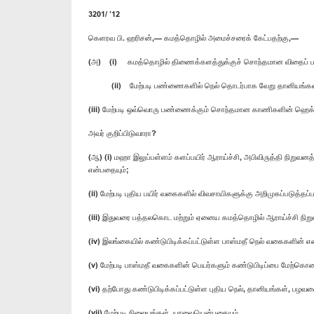
3201/ ’12
கெளரவ பி. ஹரிசன்,— கமத்தொழில் அமைச்சரைக் கேட்பதற்கு,—
(அ) (i) கமத்தொழில் திணைக்களத்துக்குச் சொந்தமான விதைப
(ii) மேற்படி பண்ணைகளில் நெல் தொடர்பாக வேறு தானியங்கள் 
(iii) மேற்படி ஒவ்வொரு பண்ணைக்கும் சொந்தமான காணிகளின் ஹெ
அவர் குறிப்பிடுவாரா?
(ஆ) (i) மஹா இலுப்பள்ளம் களப்பயிர் ஆராய்ச்சி, அபிவிருத்தி நிறுவ
என்பதையும்;
(ii) மேற்படி புதிய பயிர் வகைகளில் விவசாயிகளுக்கு அறிமுகப்படுத
(iii) இதுவரை பத்தலகொட மற்றும் ஏனைய கமத்தொழில் ஆராய்ச்சி நி
(iv) இலங்கையில் கண்டுபிடிக்கப்பட்டுள்ள பாஸ்மதீ நெல் வகைகளின
(v) மேற்படி பாஸ்மதீ வகைகளின் பெயர்களும் கண்டுபிடிப்பை மேற்கெ
(vi) தற்போது கண்டுபிடிக்கப்பட்டுள்ள புதிய நெல், தானியங்கள்,
(vii) மேற்படி நிலையங்கள் யாவையென்பதையும்