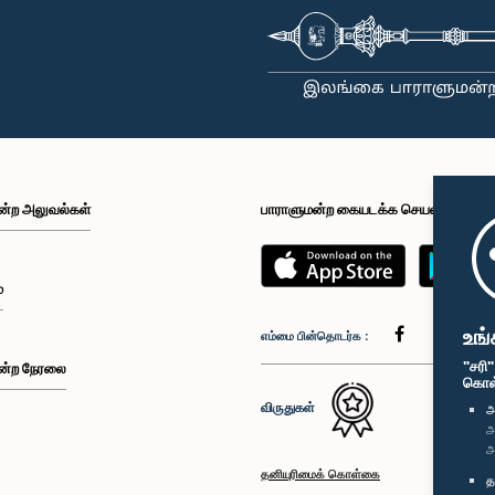
ன்ற அலுவல்கள்
பாராளுமன்ற கையடக்க செயலி
்
உங்
எம்மை பின்தொடர்க :
"சரி
ன்ற நேரலை
கொள்க
விருதுகள்
அ
அ
அ
தனியுரிமைக் கொள்கை
த