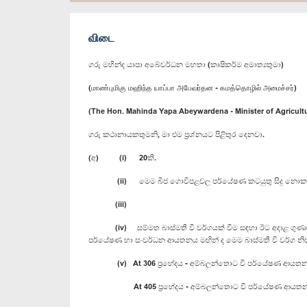
விடை
ගරු මහින්ද යාපා අබේවර්ධන මහතා (කෘෂිකර්ම අමාත්‍යතුමා)
(மாண்புமிகு மஹிந்த யாப்பா அபேவர்தன - கமத்தொழில் அமைச்சர்)
(The Hon. Mahinda Yapa Abeywardena - Minister of Agricult
ගරු කථානායකතුමනි, මා එම ප්‍රශ්නයට පිළිතුර දෙනවා.
(අ) (i) 20කි.
(ii) මෙම බීජ ගොවිපළවල පර්යේෂණ කටයුතු සිදු නොකරන අතර
(iii)
(iv) සම්මත බාස්මතී වී වර්ගයක් වීම සඳහා ඊට අදාළ ගුණාංග කි
පර්යේෂණ හා සංවර්ධන ආයතනය මඟින් ද මෙම බාස්මතී වී වර්ග නි
(v) At 306 ප්‍ර‍භේදය - අම්බලන්තොට වී පර්යේෂණ ආයතන
At 405 ප්‍ර‍භේදය - අම්බලන්තොට වී පර්යේෂණ ආයතන