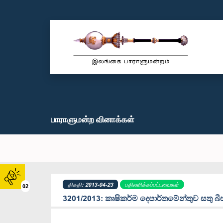
பாராளுமன்ற வினாக்கள்
திகதி: 2013-04-23
பதிலளிக்கப்பட்டவைகள்
02
3201/2013: කෘෂිකර්ම දෙපාර්තමේන්තුව සතු 