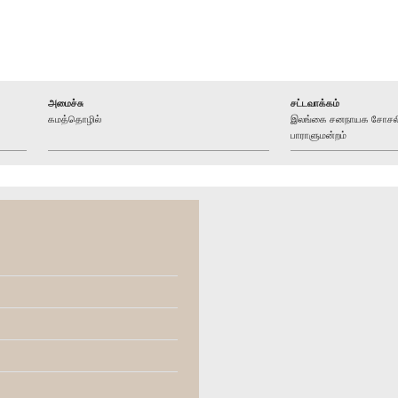
அமைச்சு
சட்டவாக்கம்
கமத்தொழில்
இலங்கை சனநாயக சோசலிச
பாராளுமன்றம்