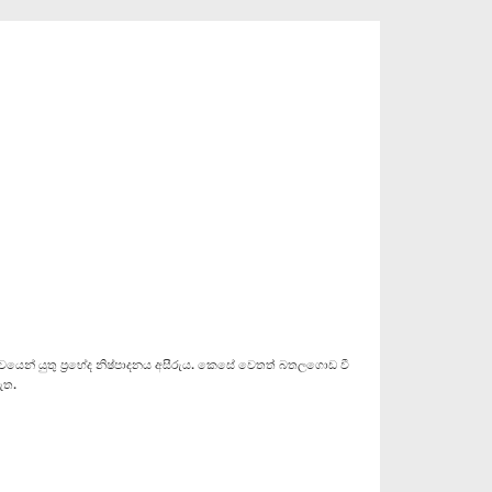
වයෙන් යුතු ප්‍රභේද නිෂ්පාදනය අසීරුය. කෙසේ වෙතත් බතලගොඩ වී
ඇත.