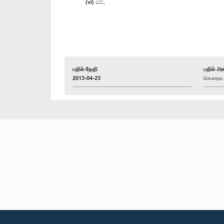
(vi) ඔව්.
பதில் தேதி
பதில் அள
2013-04-23
கௌரவ மஹ