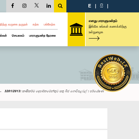
E
|
සි
|
எனது பாராளுமன்றம்
திற்கு வருகை தருதல்
கற்க
பங்கேற்க
இங்கே உங்கள் கணக்கிற்கு
உள்நுழைக
ல்கள்
செயலகம்
பாராளுமன்ற நேரலை
3201/2013: කෘෂිකර්ම දෙපාර්තමේන්තුව සතු බීජ ගොවිපළවල් : පර්යේෂණ