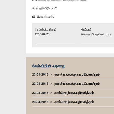
அவர் குறிப்பிடுவாரா?
(இ) இன்றேல், ஏன்?
கேட்கப்பட்ட திகதி
கேட்டவர்
2013-04-23
கௌரவ பி. ஹரிசன், பா.உ.
கேள்வியின் வரலாறு
23-04-2013
நவ ன்யாய புஸ்தகய புதிய மாற்றும்
23-04-2013
நவ ன்யாய புஸ்தகய புதிய மாற்றும்
23-04-2013
வாய்மொழியாக பதிலளித்தார்
23-04-2013
வாய்மொழியாக பதிலளித்தார்