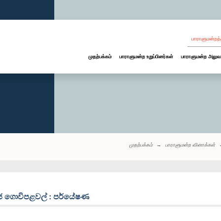
பாராளுமன்றத்
முதற்பக்கம்
பாராளுமன்ற உறுப்பினர்கள்
பாராளுமன்ற அலுவ
முதற்பக்கம்
பாராளுமன்ற வினாக்கள்
බීජ ගොවිපළවල් : පර්යේෂණ