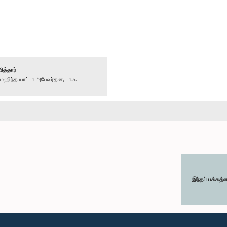
ித்தார்
ிந்த யாப்பா அபேவர்தன, பா.உ.
இந்தப் பக்கத்