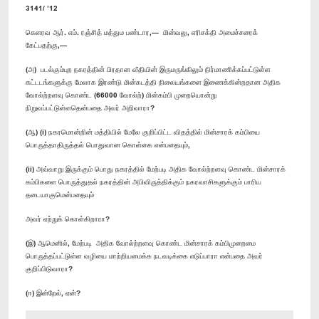
3141/ ’12
கெளரவ ஆர். எம். ரஞ்சித் மத்தும பண்டார,— மின்வலு, எரிசக்தி அமைச்சரைக்
கேட்பதற்கு,—
(அ) படல்கும்புற நகரத்தின் பிரதான வீதியின் இருமருங்கிலும் நிர்மாணிக்கப்பட்டுள்ள
கட்டடங்களுக்கு மேலாக இரண்டு மின்கடத்தி நிலையங்களை இணைக்கின்றதான அதிக
வோல்ற்றளவு கொண்ட (66000 வோல்ற்) மின்கம்பி முறையொன்று
நிறுவப்பட்டுள்ளதென்பதை அவர் அறிவாரா?
(ஆ) (i) நகரமொன்றின் மத்தியில் மேலே குறிப்பிட்ட விதத்தில் மின்சாரக் கம்பியை
பொருத்தாதிருத்தல் பொதுவான கொள்கை என்பதையும்,
(ii) அவ்வாறு இருக்கும் பொது நகரத்தில் மேற்படி அதிக வோல்ற்றளவு கொண்ட மின்சாரக்
கம்பிகளை பொருத்துதல் நகரத்தின் அபிவிருத்திக்கும் நகரவாசிகளுக்கும் பாரிய
தடையாகுமென்பதையும்
அவர் ஏற்றுக் கொள்கிறாரா?
(இ) ஆமெனில், மேற்படி அதிக வோல்ற்றளவு கொண்ட மின்சாரக் கம்பிமுறைமை
பொருத்தப்பட்டுள்ள வழியை மாற்றியமைக்க நடவடிக்கை எடுப்பாரா என்பதை அவர்
குறிப்பிடுவாரா?
(ஈ) இன்றேல், ஏன்?