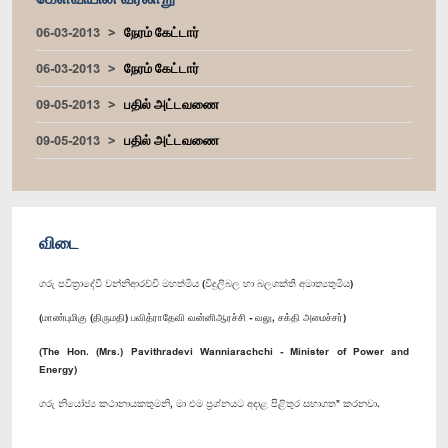
06-03-2013
நேரம் கேட்டார்
06-03-2013
நேரம் கேட்டார்
09-05-2013
பதில் அட்டவணை
09-05-2013
பதில் அட்டவணை
விடை
ගරු පවිත්‍රාදේවී වන්නිආරච්චි මහත්මිය (විදුලිබල හා බලශක්ති අමාත්‍යතුමිය)
(மாண்புமிகு (திருமதி) பவித்ராதேவி வன்னிஆரச்சி - வலு, சக்தி அமைச்சர்)
(The Hon. (Mrs.) Pavithradevi Wanniarachchi - Minister of Power and
Energy)
ගරු නියෝජ්‍ය කථානායකතුමනි, මා එම ප්‍රශ්නයට අදාළ පිළිතුර සභාගත* කරනවා.