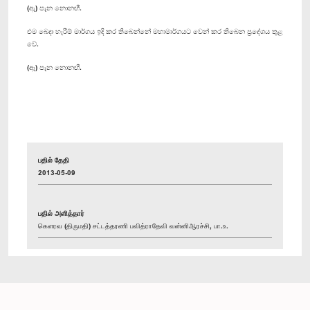
(ඇ) පැන නොනඟී.
එම බෙදා හැරීම් මාර්ගය ඉදි කර තිබෙන්නේ මහාමාර්ගයට වෙන් කර තිබෙන ප්‍රදේශය තුළ
වේ.
(ඈ) පැන නොනඟී.
பதில் தேதி
2013-05-09
பதில் அளித்தார்
கௌரவ (திருமதி) சட்டத்தரணி பவித்ராதேவி வன்னிஆரச்சி, பா.உ.