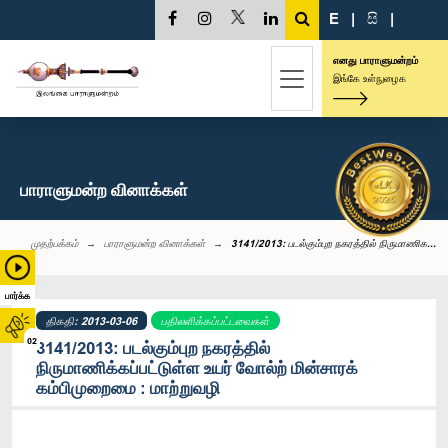
E
|
සි
|
எனது பாராளுமன்றம்
இங்கே உள்நுழைக
பாராளுமன்ற வினாக்கள்
முதற்பக்கம்
பாராளுமன்ற வினாக்கள்
3141/2013: படல்கும்புற நகரத்தில் நிருமாணிக...
பார்க்க
திகதி: 2013-03-06
பதிலளிக்கப்பட்டவைகள்
02
3141/2013: படல்கும்புற நகரத்தில்
நிருமாணிக்கப்பட்டுள்ள உயர் வோல்ற் மின்சாரக்
கம்பிமுறைமை : மாற்றுவழி