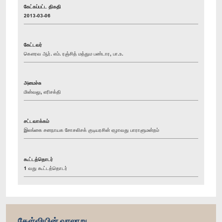
கேட்கப்பட்ட திகதி
2013-03-06
கேட்டவர்
கௌரவ ஆர். எம். ரஞ்சித் மத்தும பண்டார, பா.உ.
அமைச்சு
மின்வலு, எரிசக்தி
சட்டவாக்கம்
இலங்கை சனநாயக சோசலிசக் குடியரசின் ஏழாவது பாராளுமன்றம்
கூட்டத்தொடர்
1 வது கூட்டத்தொடர்
கேள்வியின் வரலாறு