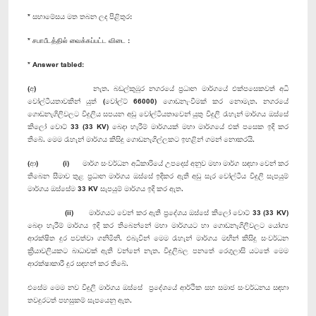
* සභාමේසය මත තබන ලද පිළිතුර:
* சபாபீடத்தில் வைக்கப்பட்ட விடை :
* Answer tabled:
(අ) නැත. බඩල්කුඹුර නගරයේ ප්‍රධාන මාර්ගයේ එක්පසෙකවත් අධි
වෝල්ටීයතාවකින් යුත් (වෝල්ට් 66000) ගොඩනැංවීමක් කර නොමැත. නගරයේ
ගොඩනැගිලිවලට විදුලිය සපයන අඩු වෝල්ටීයතා‍වෙන් යුතු විදුලි රැහැන් මාර්ගය ඔස්සේ
කිලෝ වොට් 33 (33 KV) බෙදා හැරීම් මාර්ගයක් මහා මාර්ගයේ එක් පසෙක ඉදි කර
තිබේ. මෙම රැහැන් මාර්ගය කිසිදු ගොඩනැගිල්ලකට ඉහළින් ගමන් නොකරයි.
(ආ) (i) මාර්ග සංවර්ධන අධිකාරියේ උපදෙස් අනුව මහා මාර්ග සඳහා වෙන් කර
තිබෙන සීමාව තුළ ප්‍රධාන මාර්ගය ඔස්සේ ඉදිකර ඇති අඩු සැර වෝල්ටීය විදුලි සැපයුම්
මාර්ගය ඔස්සේම 33 KV සැපයුම් මාර්ගය ඉදි කර ඇත.
(ii) මාර්ගයට වෙන් කර ඇති ප්‍රදේශය ඔස්සේ කිලෝ වොට් 33 (33 KV)
බෙදා හැරීම් මාර්ගය ඉදි කර තිබෙන්නේ මහා මාර්ගයට හා ගොඩනැගිලිවලට යෝග්‍ය
ආරක්ෂිත දුර පවත්වා ගනිමිනි. එබැවින් මෙම රැහැන් මාර්ගය මඟින් කිසිදු සංවර්ධන
ක්‍රියාවලියකට බාධාවක් ඇති වන්නේ නැත. විදුලිබල පනතේ රෙගුලාසි යටතේ මෙම
ආරක්ෂාකාරී දුර සඳහන් කර තිබේ.
එසේම මෙම නව විදුලි මාර්ගය ඔස්සේ ප්‍රදේශයේ ආර්ථික සහ සමාජ සංවර්ධනය සඳහා
තවදුරටත් පහසුකම් සැපයෙනු ඇත.