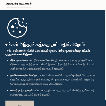
பாராளுமன்ற உறுப்பினர்கள்
முதற்பக்கம்
பாராளுமன்ற கையடக்க செயலி
உங்கள் அந்தரங்கத்தை நாம் மதிக்கிறோம்
"சரி" என்பதைக் கிளிக் செய்வதன் மூலம், பின்வருவனவற்றை நீங்கள்
ஏற்றுக் கொள்கிறீர்கள்:
அமர்வு கண்காணிப்பு (Session Tracking):
மென்மையான மற்றும் தனிப்பட்ட
ரீதியான அனுபவத்திற்காக எங்கள் இணையத்தளத்தில் உங்கள் செயற்பாட்டைக்
எம்மை பின்தொடர்க :
கண்காணிக்க அமர்வுகளைப் பயன்படுத்துகிறோம்.
தரவினைப் பதிவு செய்தல் :
எங்கள் சேவைகளின் பாதுகாப்பு மற்றும் செயற்பாட்டை
விருதுகள்
உறுதிப்படுத்துவதற்காக நாம் உங்களது IP முகவரி, சாதன விவரங்கள் மற்றும் பிற
தொடர்புடைய தரவை நாங்கள் பதிவு செய்கிறோம்.
பயனர் நடத்தை பகுப்பாய்வு :
எமது இணையத்தளத்தை மேம்படுத்த நாம் பயனர்
தனியுரிமைக் கொள்கை
நடத்தையை பகுப்பாய்வு செய்கிறோம்.
பதிப்புரிமை © இலங்கை பாராளுமன்றம்.
சரி