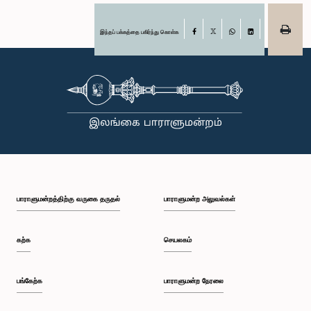
இந்தப் பக்கத்தை பகிர்ந்து கொள்க
Facebook
X
WhatsApp
LinkedIn
பாராளுமன்றத்திற்கு வருகை தருதல்
பாராளுமன்ற அலுவல்கள்
கற்க
செயலகம்
பங்கேற்க
பாராளுமன்ற நேரலை