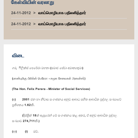
கேள்வியின் வரலாறு
24-11-2012
வாய்மொழியாக பதிலளித்தார்
24-11-2012
வாய்மொழியாக பதிலளித்தார்
விடை
ගරු ෆීලික්ස් පෙරේරා මහතා (සමාජ සේවා අමාත්‍යතුමා)
(மாண்புமிகு பீலிக்ஸ் பெரேரா - சமூக சேவைகள் அமைச்சர்)
(The Hon. Felix Perera - Minister of Social Services)
(අ) 2001 ජන හා නිවාස සංගණනය අනුව ආබාධ සහිත ආබාධිත පුද්ගල සංඛ්‍යාවේ
ප්‍රතිශතය 1.62කි.
(දිස්ත්‍රික් 18ක් ඇසුරෙන් මේ සංගණනය කළ අතර, ඒ අනුව ආබාධිත පුද්ගල
සංඛ්‍යාව 274,711කි.)
(ආ) (i) ඔව්.