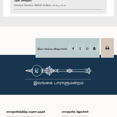
பதில் அளித்தார்
கௌரவ கௌரவ பீலிக்ஸ் பெரேரா, பா.உ.,, பா.உ.
இந்தப் பக்கத்தை பகிர்ந்து கொள்க
Facebook
X
WhatsApp
LinkedIn
பாராளுமன்றத்திற்கு வருகை தருதல்
பாராளுமன்ற அலுவல்கள்