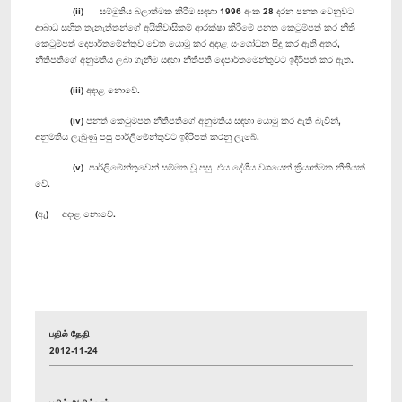
(ii) සම්මුතිය බලාත්මක කිරීම සඳහා 1996 අංක 28 දරන පනත වෙනුවට
ආබාධ සහිත තැනැත්තන්ගේ අයිතිවාසිකම් ආරක්ෂා කිරීමේ පනත කෙටුම්පත් කර නීති
කෙටුම්පත් දෙපාර්තමේන්තුව වෙත යොමු කර අදාළ සංශෝධන සිදු කර ඇති අතර,
නීතිපතිගේ අනුමතිය ලබා ගැනීම සඳහා නීතිපති දෙපාර්තමේන්තුවට ඉදිරිපත් කර ඇත.
(iii) අදාළ නොවේ.
(iv) පනත් කෙටුම්පත නීතිපතිගේ අනුමතිය සඳහා යොමු කර ඇති බැවින්,
අනුමතිය ලැබුණු පසු පාර්ලිමේන්තුවට ඉදිරිපත් කරනු ලැබේ.
(v) පාර්ලිමේන්තුවෙන් සම්මත වූ පසු එය දේශීය වශයෙන් ක්‍රියාත්මක නීතියක්
වේ.
(ඇ) අදාළ නොවේ.
பதில் தேதி
2012-11-24