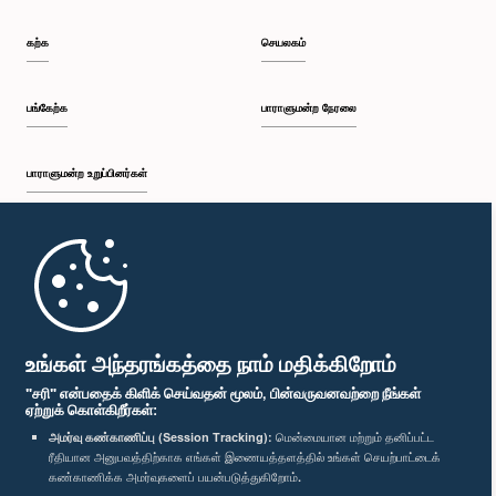
கற்க
செயலகம்
பங்கேற்க
பாராளுமன்ற நேரலை
பாராளுமன்ற உறுப்பினர்கள்
முதற்பக்கம்
பாராளுமன்ற கையடக்க செயலி
உங்கள் அந்தரங்கத்தை நாம் மதிக்கிறோம்
"சரி" என்பதைக் கிளிக் செய்வதன் மூலம், பின்வருவனவற்றை நீங்கள்
ஏற்றுக் கொள்கிறீர்கள்:
அமர்வு கண்காணிப்பு (Session Tracking):
மென்மையான மற்றும் தனிப்பட்ட
ரீதியான அனுபவத்திற்காக எங்கள் இணையத்தளத்தில் உங்கள் செயற்பாட்டைக்
எம்மை பின்தொடர்க :
கண்காணிக்க அமர்வுகளைப் பயன்படுத்துகிறோம்.