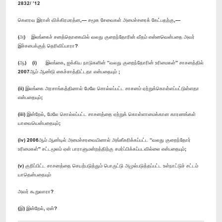
2832/ ’12
கெளரவ இரான் விக்கிரமரத்ன,— சமூக சேவைகள் அமைச்சரைக் கேட்பதற்கு,—
(அ) இலங்கைச் சனத்தொகையில் வலது குறைந்தோரின் வீதம் என்னவென்பதை அவர்
இச்சபைக்குத் தெரிவிப்பாரா?
(ஆ) (i) இலங்கை, ஐக்கிய நாடுகளின் “வலது குறைந்தோரின் உரிமைகள்” சாசனத்தில்
2007ஆம் ஆண்டு கைச்சாத்திட்டதா என்பதையும் ;
(ii) இலங்கை அரசாங்கத்தினால் மேலே சொல்லப்பட்ட சாசனம் ஏற்றுக்கொள்ளப்பட்டுள்ளதா
என்பதையும்;
(iii) இன்றேல், மேலே சொல்லப்பட்ட சாசனத்தை ஏற்றுக் கொள்ளாமைக்கான காரணங்கள்
யாவையென்பதையும்;
(iv) 2006ஆம் ஆண்டில் அமைச்சரவையினால் அங்கீகரிக்கப்பட்ட “வலது குறைந்தோர்
உரிமைகள்” சட்டமூலம் ஏன் பாராளுமன்றத்திற்கு சமர்ப்பிக்கப்படவில்லை என்பதையும்;
(v) குறிப்பிட்ட சாசனத்தை செயற்படுத்தும் பொருட்டு அமுல்படுத்தப்பட்ட உள்நாட்டுச் சட்டம்
யாதென்பதையும்
அவர் கூறுவாரா?
(இ) இன்றேல், ஏன்?