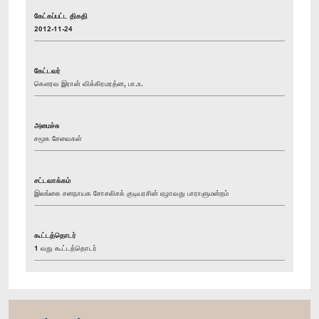
கேட்கப்பட்ட திகதி
2012-11-24
கேட்டவர்
கௌரவ இரான் விக்கிரமரத்ன, பா.உ.
அமைச்சு
சமூக சேவைகள்
சட்டவாக்கம்
இலங்கை சனநாயக சோசலிசக் குடியரசின் ஏழாவது பாராளுமன்றம்
கூட்டத்தொடர்
1 வது கூட்டத்தொடர்