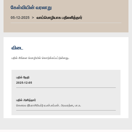
கேள்வியின் வரலாறு
05-12-2025
வாய்மொழியாக பதிலளித்தார்
விடை
பதில் சிங்கள மொழியில் கொடுக்கப்பட்டுள்ளது.
பதில் தேதி
2025-12-05
பதில் அளித்தார்
கௌரவ (பேராசிரியர்) ஏ.எச்.எம்.எச். அபயரத்ன, பா.உ.