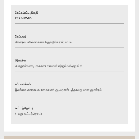
கேட்கப்பட்ட திகதி
2025-12-05
கேட்டவர்
கௌரவ மயில்வாகனம் ஜெகதீஸ்வரன், பா.உ.
அமைச்சு
பொதுநிர்வாக, மாகாண சபைகள் மற்றும் உள்ளூராட்சி
சட்டவாக்கம்
இலங்கை சனநாயக சோசலிசக் குடியரசின் பத்தாவது பாராளுமன்றம்
கூட்டத்தொடர்
1 வது கூட்டத்தொடர்