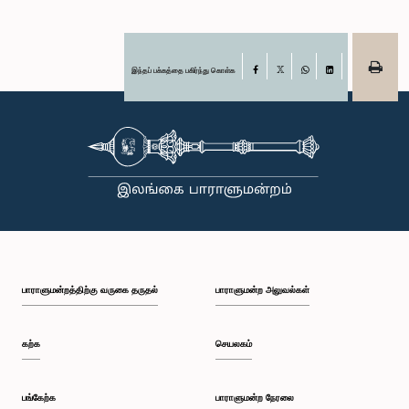
இந்தப் பக்கத்தை பகிர்ந்து கொள்க
Facebook
X
WhatsApp
LinkedIn
பாராளுமன்றத்திற்கு வருகை தருதல்
பாராளுமன்ற அலுவல்கள்
கற்க
செயலகம்
பங்கேற்க
பாராளுமன்ற நேரலை