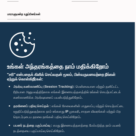
பாராளுமன்ற உறுப்பினர்கள்
முதற்பக்கம்
பாராளுமன்ற கையடக்க செயலி
உங்கள் அந்தரங்கத்தை நாம் மதிக்கிறோம்
"சரி" என்பதைக் கிளிக் செய்வதன் மூலம், பின்வருவனவற்றை நீங்கள்
ஏற்றுக் கொள்கிறீர்கள்:
அமர்வு கண்காணிப்பு (Session Tracking):
மென்மையான மற்றும் தனிப்பட்ட
ரீதியான அனுபவத்திற்காக எங்கள் இணையத்தளத்தில் உங்கள் செயற்பாட்டைக்
எம்மை பின்தொடர்க :
கண்காணிக்க அமர்வுகளைப் பயன்படுத்துகிறோம்.
தரவினைப் பதிவு செய்தல் :
எங்கள் சேவைகளின் பாதுகாப்பு மற்றும் செயற்பாட்டை
விருதுகள்
உறுதிப்படுத்துவதற்காக நாம் உங்களது IP முகவரி, சாதன விவரங்கள் மற்றும் பிற
தொடர்புடைய தரவை நாங்கள் பதிவு செய்கிறோம்.
பயனர் நடத்தை பகுப்பாய்வு :
எமது இணையத்தளத்தை மேம்படுத்த நாம் பயனர்
தனியுரிமைக் கொள்கை
நடத்தையை பகுப்பாய்வு செய்கிறோம்.