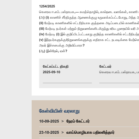
1254/2025
கௌரவ ஈ.எம். பஸ்நாயக,— கமத்தொழில், கால்நடை வளங்கள், காணி மற்
(அ) (i) காணிச் சீர்திருத்த ஆணைக்குழு உருவாக்கப்பட்டபோது, அந்த ஆ
(ii) மேற்படி காணிகளில் சட்டரீதியாக குத்தகை அடிப்படையில் காணிக
(iii) மேற்படி நபர்கள் மற்றும் நிறுவனங்களிடமிருந்து உரிய முறையில் வர
(iv) மேற்படி (i) இல் குறிப்பிடப்பட்டவாறு குறித்த காணிகளில் சட்டர
(v) இந்நபர்களுக்கு/நிறுவனங்களுக்கு எதிராக சட்ட நடவடிக்கை மேற்க
அவர் இச்சபைக்கு அறிவிப்பாரா?
(ஆ) இன்றேல், ஏன்?
கேட்கப்பட்ட திகதி
கேட்டவர்
2025-09-10
கௌரவ ஈ.எம். பஸ்நாயக, பா
கேள்வியின் வரலாறு
10-09-2025
நேரம் கேட்டார்
23-10-2025
வாய்மொழியாக பதிலளித்தார்