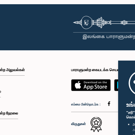
ன்ற அலுவல்கள்
பாராளுமன்ற கையடக்க செயலி
்
உங்
எம்மை பின்தொடர்க :
"சரி
ன்ற நேரலை
கொள்க
விருதுகள்
அ
அ