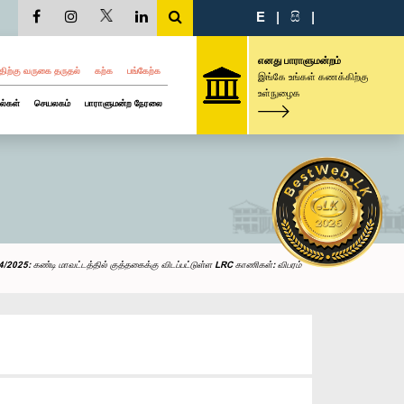
E
|
සි
|
எனது பாராளுமன்றம்
திற்கு வருகை தருதல்
கற்க
பங்கேற்க
இங்கே உங்கள் கணக்கிற்கு
உள்நுழைக
ல்கள்
செயலகம்
பாராளுமன்ற நேரலை
/2025: கண்டி மாவட்டத்தில் குத்தகைக்கு விடப்பட்டுள்ள LRC காணிகள்: விபரம்