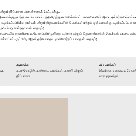
றும் நீர்ப்பாசன அமைச்சரைக் கேட்பதற்கு,—
ணைக்குழுவிற்கு கண்டி மாவட்டத்திலிருந்து சுவீகரிக்கப்பட்ட காணிகளின் அளவு ஏக்கர்களில் எவ்வ
ள் வழங்கப்பட்டுள்ள நபர்கள் மற்றும் நிறுவனங்களின் பெயர்கள் மற்றும் குத்தகைக்கு வழங்கப்பட
ி அறவிடப்படுகின்றதா என்பதையும்;
ீதியற்ற வகையில் காணியை உபயோகப்படுத்துகின்ற நபர்கள் மற்றும் நிறுவனங்களின் பெயர்கள் யாவை என்
ொள்ளப் பட்டிருப்பின், அதன் தற்போதைய முன்னேற்றம் யாதென்பதையும்;
அமைச்சு
சட்டவாக்கம்
.உ.
கமத்தொழில், கால்நடை வளங்கள், காணி மற்றும்
இலங்கை சனநாயக சோசலிசக
நீர்ப்பாசன
பாராளுமன்றம்