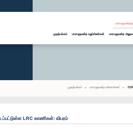
பாராளுமன்றத்
முதற்பக்கம்
பாராளுமன்ற உறுப்பினர்கள்
பாராளுமன்ற அலுவ
முதற்பக்கம்
பாராளுமன்ற வினாக்கள்
1254
ிடப்பட்டுள்ள LRC காணிகள்: விபரம்