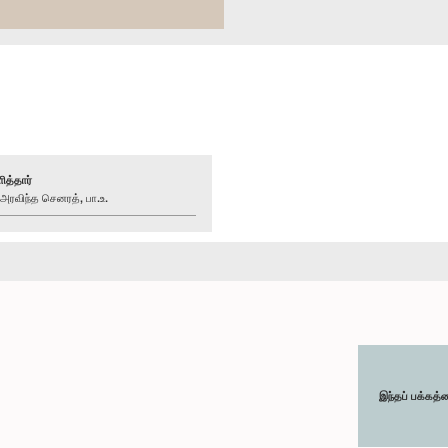
ித்தார்
விந்த செனரத், பா.உ.
இந்தப் பக்கத்