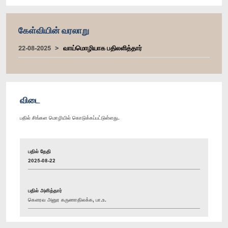
கேள்வியின் வரலாறு
22-08-2025
வாய்மொழியாக பதிலளித்தார்
விடை
பதில் சிங்கள மொழியில் கொடுக்கப்பட்டுள்ளது.
பதில் தேதி
2025-08-22
பதில் அளித்தார்
கௌரவ அனுர கருணாதிலக்க, பா.உ.