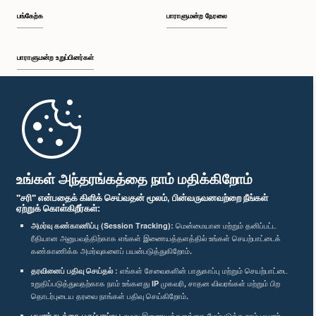
பங்கேற்க
பாராளுமன்ற நேரலை
பாராளுமன்ற உறுப்பினர்கள்
முதற்பக்கம்
பாராளுமன்ற கையடக்க செயலி
உங்கள் அந்தரங்கத்தை நாம் மதிக்கிறோம்
"சரி" என்பதைக் கிளிக் செய்வதன் மூலம், பின்வருவனவற்றை நீங்கள்
ஏற்றுக் கொள்கிறீர்கள்:
அமர்வு கண்காணிப்பு (Session Tracking):
மென்மையான மற்றும் தனிப்பட்ட
ரீதியான அனுபவத்திற்காக எங்கள் இணையத்தளத்தில் உங்கள் செயற்பாட்டைக்
எம்மை பின்தொடர்க :
கண்காணிக்க அமர்வுகளைப் பயன்படுத்துகிறோம்.
தரவினைப் பதிவு செய்தல் :
எங்கள் சேவைகளின் பாதுகாப்பு மற்றும் செயற்பாட்டை
விருதுகள்
உறுதிப்படுத்துவதற்காக நாம் உங்களது IP முகவரி, சாதன விவரங்கள் மற்றும் பிற
தொடர்புடைய தரவை நாங்கள் பதிவு செய்கிறோம்.
பயனர் நடத்தை பகுப்பாய்வு :
எமது இணையத்தளத்தை மேம்படுத்த நாம் பயனர்