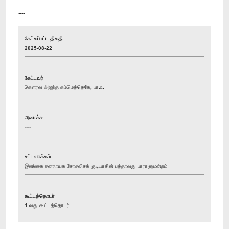
----
கேட்கப்பட்ட திகதி
2025-08-22
கேட்டவர்
கௌரவ அஜந்த கம்மெத்தெகே, பா.உ.
அமைச்சு
----
சட்டவாக்கம்
இலங்கை சனநாயக சோசலிசக் குடியரசின் பத்தாவது பாராளுமன்றம்
கூட்டத்தொடர்
1 வது கூட்டத்தொடர்