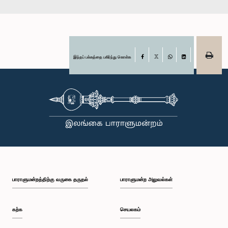
இந்தப் பக்கத்தை பகிர்ந்து கொள்க
Facebook
X
WhatsApp
LinkedIn
பாராளுமன்றத்திற்கு வருகை தருதல்
பாராளுமன்ற அலுவல்கள்
கற்க
செயலகம்