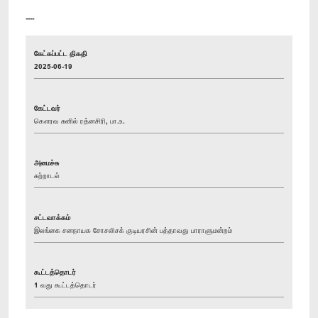
----
கேட்கப்பட்ட திகதி
2025-06-19
கேட்டவர்
கௌரவ சுனில் ரத்னசிரி, பா.உ.
அமைச்சு
சுற்றாடல்
சட்டவாக்கம்
இலங்கை சனநாயக சோசலிசக் குடியரசின் பத்தாவது பாராளுமன்றம்
கூட்டத்தொடர்
1 வது கூட்டத்தொடர்