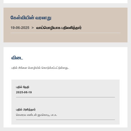
கேள்வியின் வரலாறு
19-06-2025
வாய்மொழியாக பதிலளித்தார்
விடை
பதில் சிங்கள மொழியில் கொடுக்கப்பட்டுள்ளது.
பதில் தேதி
2025-06-19
பதில் அளித்தார்
கௌரவ எண்டன் ஜயகொடி, பா.உ.