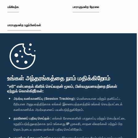
பங்கேற்க
பாராளுமன்ற நேரலை
பாராளுமன்ற உறுப்பினர்கள்
முதற்பக்கம்
பாராளுமன்ற கையடக்க செயலி
உங்கள் அந்தரங்கத்தை நாம் மதிக்கிறோம்
"சரி" என்பதைக் கிளிக் செய்வதன் மூலம், பின்வருவனவற்றை நீங்கள்
ஏற்றுக் கொள்கிறீர்கள்:
அமர்வு கண்காணிப்பு (Session Tracking):
மென்மையான மற்றும் தனிப்பட்ட
ரீதியான அனுபவத்திற்காக எங்கள் இணையத்தளத்தில் உங்கள் செயற்பாட்டைக்
எம்மை பின்தொடர்க :
கண்காணிக்க அமர்வுகளைப் பயன்படுத்துகிறோம்.
தரவினைப் பதிவு செய்தல் :
எங்கள் சேவைகளின் பாதுகாப்பு மற்றும் செயற்பாட்டை
விருதுகள்
உறுதிப்படுத்துவதற்காக நாம் உங்களது IP முகவரி, சாதன விவரங்கள் மற்றும் பிற
தொடர்புடைய தரவை நாங்கள் பதிவு செய்கிறோம்.
பயனர் நடத்தை பகுப்பாய்வு :
எமது இணையத்தளத்தை மேம்படுத்த நாம் பயனர்