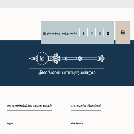
இந்தப் பக்கத்தை பகிர்ந்து கொள்க
Facebook
X
WhatsApp
LinkedIn
பாராளுமன்றத்திற்கு வருகை தருதல்
பாராளுமன்ற அலுவல்கள்
கற்க
செயலகம்