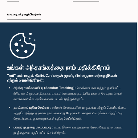
பாராளுமன்ற உறுப்பினர்கள்
முதற்பக்கம்
பாராளுமன்ற கையடக்க செயலி
உங்கள் அந்தரங்கத்தை நாம் மதிக்கிறோம்
"சரி" என்பதைக் கிளிக் செய்வதன் மூலம், பின்வருவனவற்றை நீங்கள்
ஏற்றுக் கொள்கிறீர்கள்:
அமர்வு கண்காணிப்பு (Session Tracking):
மென்மையான மற்றும் தனிப்பட்ட
ரீதியான அனுபவத்திற்காக எங்கள் இணையத்தளத்தில் உங்கள் செயற்பாட்டைக்
எம்மை பின்தொடர்க :
கண்காணிக்க அமர்வுகளைப் பயன்படுத்துகிறோம்.
தரவினைப் பதிவு செய்தல் :
எங்கள் சேவைகளின் பாதுகாப்பு மற்றும் செயற்பாட்டை
விருதுகள்
உறுதிப்படுத்துவதற்காக நாம் உங்களது IP முகவரி, சாதன விவரங்கள் மற்றும் பிற
தொடர்புடைய தரவை நாங்கள் பதிவு செய்கிறோம்.
பயனர் நடத்தை பகுப்பாய்வு :
எமது இணையத்தளத்தை மேம்படுத்த நாம் பயனர்
தனியுரிமைக் கொள்கை
நடத்தையை பகுப்பாய்வு செய்கிறோம்.