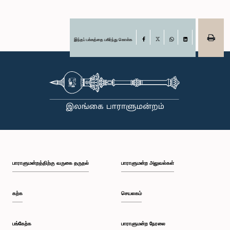
இந்தப் பக்கத்தை பகிர்ந்து கொள்க
Facebook
X
WhatsApp
LinkedIn
பாராளுமன்றத்திற்கு வருகை தருதல்
பாராளுமன்ற அலுவல்கள்
கற்க
செயலகம்
பங்கேற்க
பாராளுமன்ற நேரலை