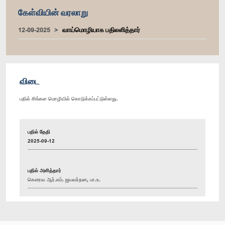
கேள்வியின் வரலாறு
12-09-2025
வாய்மொழியாக பதிலளித்தார்
விடை
பதில் சிங்கள மொழியில் கொடுக்கப்பட்டுள்ளது.
பதில் தேதி
2025-09-12
பதில் அளித்தார்
கௌரவ ஆர்.எம். ஜயவர்தன, பா.உ.