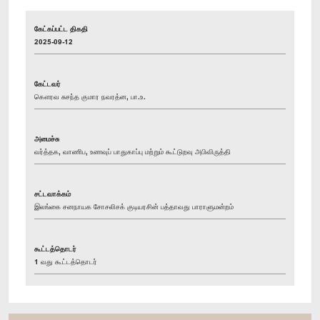
கேட்கப்பட்ட திகதி
2025-09-12
கேட்டவர்
கௌரவ சுசந்த குமார நவரத்ன, பா.உ.
அமைச்சு
வர்த்தக, வாணிப, உணவுப் பாதுகாப்பு மற்றும் கூட்டுறவு அபிவிருத்தி
சட்டவாக்கம்
இலங்கை சனநாயக சோசலிசக் குடியரசின் பத்தாவது பாராளுமன்றம்
கூட்டத்தொடர்
1 வது கூட்டத்தொடர்