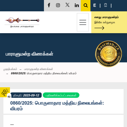
E
|
සි
|
எனது பாராளுமன்றம்
இங்கே உள்நுழைக
பாராளுமன்ற வினாக்கள்
முதற்பக்கம்
பாராளுமன்ற வினாக்கள்
0860/2025: பொருளாதார மத்திய நிலையங்கள்: விபரம்
திகதி: 2025-09-12
பதிலளிக்கப்பட்டவைகள்
02
0860/2025: பொருளாதார மத்திய நிலையங்கள்:
விபரம்
----