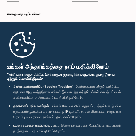
பாராளுமன்ற உறுப்பினர்கள்
முதற்பக்கம்
பாராளுமன்ற கையடக்க செயலி
உங்கள் அந்தரங்கத்தை நாம் மதிக்கிறோம்
"சரி" என்பதைக் கிளிக் செய்வதன் மூலம், பின்வருவனவற்றை நீங்கள்
ஏற்றுக் கொள்கிறீர்கள்:
அமர்வு கண்காணிப்பு (Session Tracking):
மென்மையான மற்றும் தனிப்பட்ட
ரீதியான அனுபவத்திற்காக எங்கள் இணையத்தளத்தில் உங்கள் செயற்பாட்டைக்
எம்மை பின்தொடர்க :
கண்காணிக்க அமர்வுகளைப் பயன்படுத்துகிறோம்.
தரவினைப் பதிவு செய்தல் :
எங்கள் சேவைகளின் பாதுகாப்பு மற்றும் செயற்பாட்டை
விருதுகள்
உறுதிப்படுத்துவதற்காக நாம் உங்களது IP முகவரி, சாதன விவரங்கள் மற்றும் பிற
தொடர்புடைய தரவை நாங்கள் பதிவு செய்கிறோம்.
பயனர் நடத்தை பகுப்பாய்வு :
எமது இணையத்தளத்தை மேம்படுத்த நாம் பயனர்
தனியுரிமைக் கொள்கை
நடத்தையை பகுப்பாய்வு செய்கிறோம்.