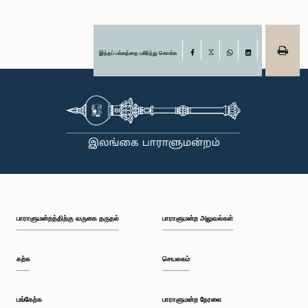
இந்தப் பக்கத்தை பகிர்ந்து கொள்க
Facebook
X
WhatsApp
LinkedIn
பாராளுமன்றத்திற்கு வருகை தருதல்
பாராளுமன்ற அலுவல்கள்
கற்க
செயலகம்
பங்கேற்க
பாராளுமன்ற நேரலை