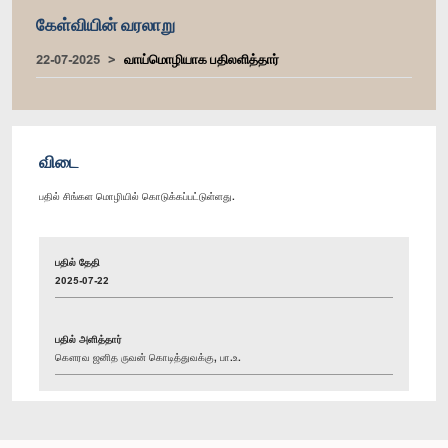
கேள்வியின் வரலாறு
22-07-2025
வாய்மொழியாக பதிலளித்தார்
விடை
பதில் சிங்கள மொழியில் கொடுக்கப்பட்டுள்ளது.
பதில் தேதி
2025-07-22
பதில் அளித்தார்
கௌரவ ஜனித ருவன் கொடித்துவக்கு, பா.உ.