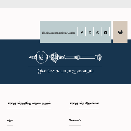
இந்தப் பக்கத்தை பகிர்ந்து கொள்க
Facebook
X
WhatsApp
LinkedIn
பாராளுமன்றத்திற்கு வருகை தருதல்
பாராளுமன்ற அலுவல்கள்
கற்க
செயலகம்