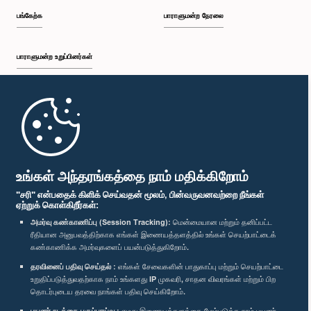
பங்கேற்க
பாராளுமன்ற நேரலை
பாராளுமன்ற உறுப்பினர்கள்
முதற்பக்கம்
பாராளுமன்ற கையடக்க செயலி
உங்கள் அந்தரங்கத்தை நாம் மதிக்கிறோம்
"சரி" என்பதைக் கிளிக் செய்வதன் மூலம், பின்வருவனவற்றை நீங்கள்
ஏற்றுக் கொள்கிறீர்கள்:
அமர்வு கண்காணிப்பு (Session Tracking):
மென்மையான மற்றும் தனிப்பட்ட
ரீதியான அனுபவத்திற்காக எங்கள் இணையத்தளத்தில் உங்கள் செயற்பாட்டைக்
எம்மை பின்தொடர்க :
கண்காணிக்க அமர்வுகளைப் பயன்படுத்துகிறோம்.
தரவினைப் பதிவு செய்தல் :
எங்கள் சேவைகளின் பாதுகாப்பு மற்றும் செயற்பாட்டை
விருதுகள்
உறுதிப்படுத்துவதற்காக நாம் உங்களது IP முகவரி, சாதன விவரங்கள் மற்றும் பிற
தொடர்புடைய தரவை நாங்கள் பதிவு செய்கிறோம்.
பயனர் நடத்தை பகுப்பாய்வு :
எமது இணையத்தளத்தை மேம்படுத்த நாம் பயனர்