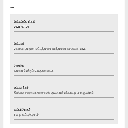
----
கேட்கப்பட்ட திகதி
2025-07-09
கேட்டவர்
கௌரவ (திருமதி) சட்டத்தரணி சமிந்திரானி கிரிஎல்லே, பா.உ.
அமைச்சு
சுகாதாரம் மற்றும் வெகுசன ஊடக
சட்டவாக்கம்
இலங்கை சனநாயக சோசலிசக் குடியரசின் பத்தாவது பாராளுமன்றம்
கூட்டத்தொடர்
1 வது கூட்டத்தொடர்