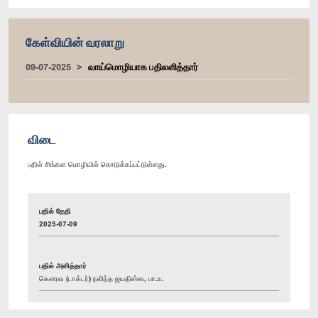
கேள்வியின் வரலாறு
09-07-2025
வாய்மொழியாக பதிலளித்தார்
விடை
பதில் சிங்கள மொழியில் கொடுக்கப்பட்டுள்ளது.
பதில் தேதி
2025-07-09
பதில் அளித்தார்
கௌரவ (டாக்டர்) நலிந்த ஜயதிஸ்ஸ, பா.உ.