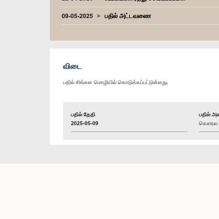
09-05-2025
பதில் அட்டவணை
விடை
பதில் சிங்கள மொழியில் கொடுக்கப்பட்டுள்ளது.
பதில் தேதி
பதில் அள
2025-05-09
கௌரவ சு