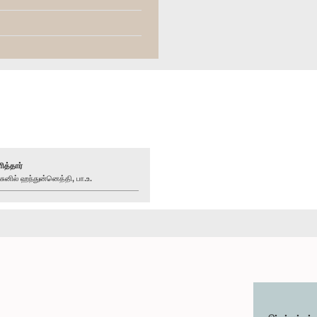
ித்தார்
னில் ஹந்துன்னெத்தி, பா.உ.