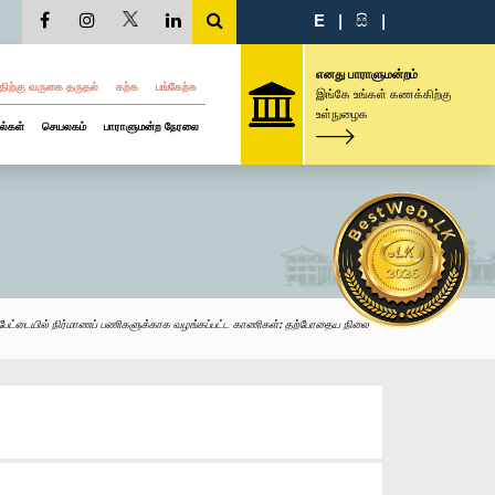
E
|
සි
|
எனது பாராளுமன்றம்
திற்கு வருகை தருதல்
கற்க
பங்கேற்க
இங்கே உங்கள் கணக்கிற்கு
உள்நுழைக
ல்கள்
செயலகம்
பாராளுமன்ற நேரலை
பேட்டையில் நிர்மாணப் பணிகளுக்காக வழங்கப்பட்ட காணிகள்: தற்போதைய நிலை