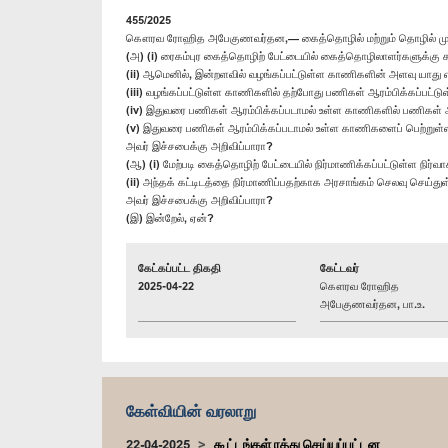
455/2025
கௌரவ ரோஹித அபேகுணவர்தன,— கைத்தொழில் மற்றும் தொழில் முயற
(அ) (i) ரைகம்புர கைத்தொழிற் பேட்டையில் கைத்தொழிலாளர்களுக்கு
(ii) ஆமெனில், இன்றளவில் வழங்கப்பட்டுள்ள காணிகளின் அளவு யாது 
(iii) வழங்கப்பட்டுள்ள காணிகளில் தற்போது பணிகள் ஆரம்பிக்கப்பட
(iv) இதுவரை பணிகள் ஆரம்பிக்கப்படாமல் உள்ள காணிகளில் பணிகள் 
(v) இதுவரை பணிகள் ஆரம்பிக்கப்படாமல் உள்ள காணிகளைப் பெற்றுள்ள
அவர் இச்சபைக்கு அறிவிப்பாரா?
(ஆ) (i) மேற்படி கைத்தொழிற் பேட்டையில் நிர்மாணிக்கப்பட்டுள்ள நிர்
(ii) அந்தக் கட்டிடத்தை நிர்மாணிப்பதற்காக அரசாங்கம் செலவு செய்
அவர் இச்சபைக்கு அறிவிப்பாரா?
(இ) இன்றேல், ஏன்?
கேட்கப்பட்ட திகதி
கேட்டவர்
2025-04-22
கௌரவ ரோஹித
அபேகுணவர்தன, பா.உ.
கேள்வியின் வரலாறு
22-04-2025
கூட்டங்கள் ரத்து செய்யப்பட்டன