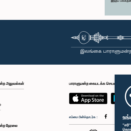
இந்தப் பக்கத்
ன்ற அலுவல்கள்
பாராளுமன்ற கையடக்க செயலி
்
உங்
எம்மை பின்தொடர்க :
"சரி
ன்ற நேரலை
கொள்க