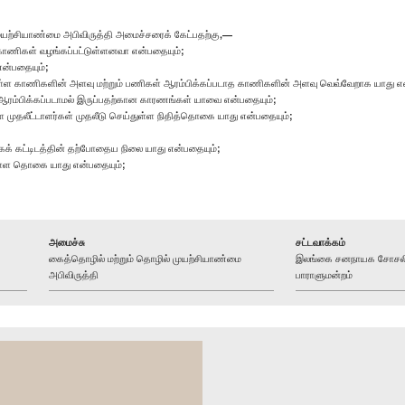
்சியாண்மை அபிவிருத்தி அமைச்சரைக் கேட்பதற்கு,—
 காணிகள் வழங்கப்பட்டுள்ளனவா என்பதையும்;
என்பதையும்;
்டுள்ள காணிகளின் அளவு மற்றும் பணிகள் ஆரம்பிக்கப்படாத காணிகளின் அளவு வெவ்வேறாக யாது எ
ஆரம்பிக்கப்படாமல் இருப்பதற்கான காரணங்கள் யாவை என்பதையும்;
 முதலீட்டாளர்கள் முதலீடு செய்துள்ள நிதித்தொகை யாது என்பதையும்;
வாகக் கட்டிடத்தின் தற்போதைய நிலை யாது என்பதையும்;
துள்ள தொகை யாது என்பதையும்;
அமைச்சு
சட்டவாக்கம்
கைத்தொழில் மற்றும் தொழில் முயற்சியாண்மை
இலங்கை சனநாயக சோசலிசக
அபிவிருத்தி
பாராளுமன்றம்