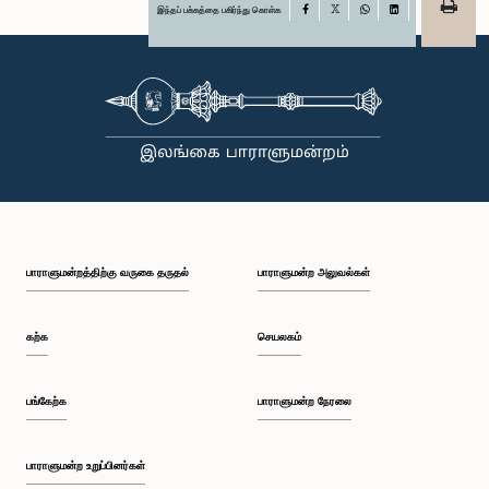
இந்தப் பக்கத்தை பகிர்ந்து கொள்க
Facebook
X
WhatsApp
LinkedIn
பாராளுமன்றத்திற்கு வருகை தருதல்
பாராளுமன்ற அலுவல்கள்
கற்க
செயலகம்
பங்கேற்க
பாராளுமன்ற நேரலை
பாராளுமன்ற உறுப்பினர்கள்