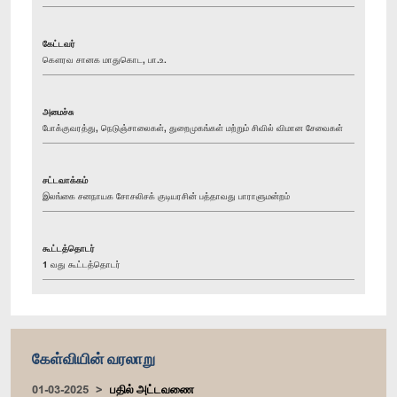
கேட்டவர்
கௌரவ சானக மாதுகொட, பா.உ.
அமைச்சு
போக்குவரத்து, நெடுஞ்சாலைகள், துறைமுகங்கள் மற்றும் சிவில் விமான சேவைகள்
சட்டவாக்கம்
இலங்கை சனநாயக சோசலிசக் குடியரசின் பத்தாவது பாராளுமன்றம்
கூட்டத்தொடர்
1 வது கூட்டத்தொடர்
கேள்வியின் வரலாறு
01-03-2025
பதில் அட்டவணை