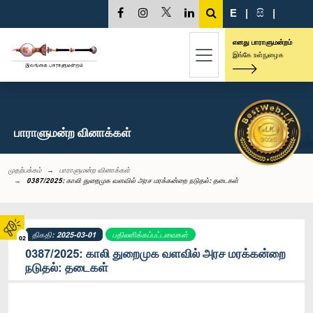
E
|
සි
|
எனது பாராளுமன்றம்
இங்கே உள்நுழைக
பாராளுமன்ற வினாக்கள்
முதற்பக்கம்
பாராளுமன்ற வினாக்கள்
0387/2025: காலி துறைமுக வளவில் அரச மரக்கன்றை நடுதல்: தடைகள்
திகதி: 2025-03-01
பதிலளிக்கப்பட்டவைகள்
02
0387/2025: காலி துறைமுக வளவில் அரச மரக்கன்றை
நடுதல்: தடைகள்