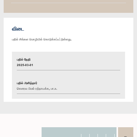
விடை
பதில் சிங்கள மொழியில் கொடுக்கப்பட்டுள்ளது.
பதில் தேதி
2025-03-01
பதில் அளித்தார்
கௌரவ பிமல் ரத்நாயக்க, பா.உ.