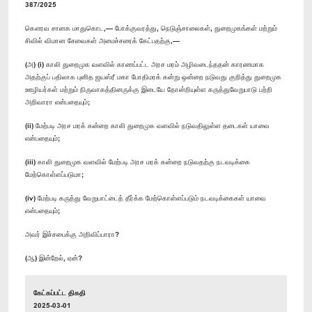
387/2025
கௌரவ சானக மாதுகொட,— போக்குவரத்து, நெடுஞ்சாலைகள், துறைமுகங்கள் மற்றும்
சிவில் விமான சேவைகள் அமைச்சரைக் கேட்பதற்கு,—
(அ) (i) காலி துறைமுக வளவில் காணப்பட்ட அரச மரம் அழிவடைந்ததன் காரணமாக
அதற்குப் பதிலாக புனித ஜயஸ்ரீ மகா போதிமரக் கன்று ஒன்றை நடுவது குறித்து துறைமுக
ஊழியர்கள் மற்றும் நிருவாகத்தினருக்கு இடையே தோன்றியுள்ள கருத்துவேறுபாடு பற்றி
அறிவாரா என்பதையும்;
(ii) மேற்படி அரச மரக் கன்றை காலி துறைமுக வளவில் நடுவதிலுள்ள தடைகள் யாவை
என்பதையும்;
(iii) காலி துறைமுக வளவில் மேற்படி அரச மரக் கன்றை நடுவதற்கு நடவடிக்கை
மேற்கொள்ளப்படுமா;
(iv) மேற்படி கருத்து வேறுபாட்டைத் தீர்க்க மேற்கொள்ளப்படும் நடவடிக்கைகள் யாவை
என்பதையும்;
அவர் இச்சபைக்கு அறிவிப்பாரா?
(ஆ) இன்றேல், ஏன்?
கேட்கப்பட்ட திகதி
2025-03-01