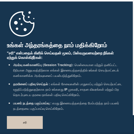
முதற்பக்கம்
பாராளுமன்ற கையடக்க செயலி
உங்கள் அந்தரங்கத்தை நாம் மதிக்கிறோம்
"சரி" என்பதைக் கிளிக் செய்வதன் மூலம், பின்வருவனவற்றை நீங்கள்
ஏற்றுக் கொள்கிறீர்கள்:
அமர்வு கண்காணிப்பு (Session Tracking):
மென்மையான மற்றும் தனிப்பட்ட
ரீதியான அனுபவத்திற்காக எங்கள் இணையத்தளத்தில் உங்கள் செயற்பாட்டைக்
எம்மை பின்தொடர்க :
கண்காணிக்க அமர்வுகளைப் பயன்படுத்துகிறோம்.
தரவினைப் பதிவு செய்தல் :
எங்கள் சேவைகளின் பாதுகாப்பு மற்றும் செயற்பாட்டை
விருதுகள்
உறுதிப்படுத்துவதற்காக நாம் உங்களது IP முகவரி, சாதன விவரங்கள் மற்றும் பிற
தொடர்புடைய தரவை நாங்கள் பதிவு செய்கிறோம்.
பயனர் நடத்தை பகுப்பாய்வு :
எமது இணையத்தளத்தை மேம்படுத்த நாம் பயனர்
தனியுரிமைக் கொள்கை
நடத்தையை பகுப்பாய்வு செய்கிறோம்.
பதிப்புரிமை © இலங்கை பாராளுமன்றம்.
சரி
முழுப்பதிப்புரிமையுடையது.
வடிவமைத்து உருவாக்கியது
TekGeeks