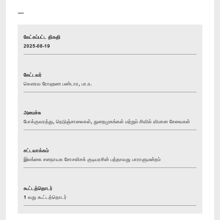
----
கேட்கப்பட்ட திகதி
2025-08-19
கேட்டவர்
கௌரவ ரோஹண பண்டார, பா.உ.
அமைச்சு
போக்குவரத்து, நெடுஞ்சாலைகள், துறைமுகங்கள் மற்றும் சிவில் விமான சேவைகள்
சட்டவாக்கம்
இலங்கை சனநாயக சோசலிசக் குடியரசின் பத்தாவது பாராளுமன்றம்
கூட்டத்தொடர்
1 வது கூட்டத்தொடர்