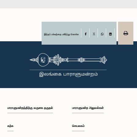
இந்தப் பக்கத்தை பகிர்ந்து கொள்க
Facebook
X
WhatsApp
LinkedIn
பாராளுமன்றத்திற்கு வருகை தருதல்
பாராளுமன்ற அலுவல்கள்
கற்க
செயலகம்