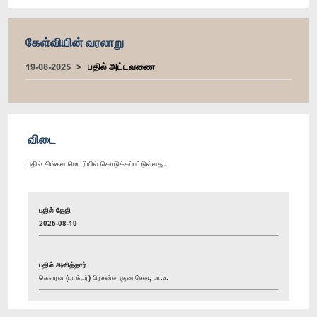
கேள்வியின் வரலாறு
19-08-2025
பதில் அட்டவணை
விடை
பதில் சிங்கள மொழியில் கொடுக்கப்பட்டுள்ளது.
பதில் தேதி
2025-08-19
பதில் அளித்தார்
கௌரவ (டாக்டர்) பிரசன்ன குணசேன, பா.உ.