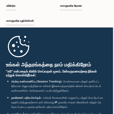
பங்கேற்க
பாராளுமன்ற நேரலை
பாராளுமன்ற உறுப்பினர்கள்
முதற்பக்கம்
பாராளுமன்ற கையடக்க செயலி
உங்கள் அந்தரங்கத்தை நாம் மதிக்கிறோம்
"சரி" என்பதைக் கிளிக் செய்வதன் மூலம், பின்வருவனவற்றை நீங்கள்
ஏற்றுக் கொள்கிறீர்கள்:
அமர்வு கண்காணிப்பு (Session Tracking):
மென்மையான மற்றும் தனிப்பட்ட
ரீதியான அனுபவத்திற்காக எங்கள் இணையத்தளத்தில் உங்கள் செயற்பாட்டைக்
எம்மை பின்தொடர்க :
கண்காணிக்க அமர்வுகளைப் பயன்படுத்துகிறோம்.
தரவினைப் பதிவு செய்தல் :
எங்கள் சேவைகளின் பாதுகாப்பு மற்றும் செயற்பாட்டை
விருதுகள்
உறுதிப்படுத்துவதற்காக நாம் உங்களது IP முகவரி, சாதன விவரங்கள் மற்றும் பிற
தொடர்புடைய தரவை நாங்கள் பதிவு செய்கிறோம்.
பயனர் நடத்தை பகுப்பாய்வு :
எமது இணையத்தளத்தை மேம்படுத்த நாம் பயனர்