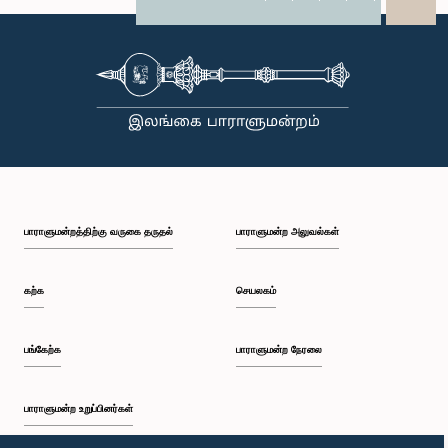
X
WhatsApp
LinkedIn
பாராளுமன்றத்திற்கு வருகை தருதல்
பாராளுமன்ற அலுவல்கள்
கற்க
செயலகம்
பங்கேற்க
பாராளுமன்ற நேரலை
பாராளுமன்ற உறுப்பினர்கள்