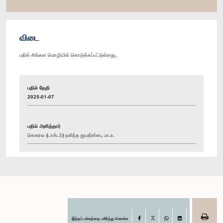
விடை
பதில் சிங்கள மொழியில் கொடுக்கப்பட்டுள்ளது.
பதில் தேதி
2025-01-07
பதில் அளித்தார்
கௌரவ (டாக்டர்) நலிந்த ஜயதிஸ்ஸ, பா.உ.
இந்தப் பக்கத்தை பகிர்ந்து கொள்க
Facebook