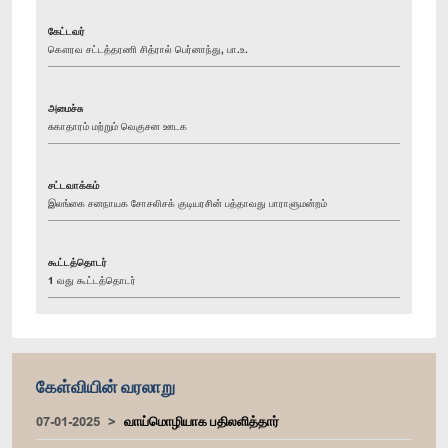
கேட்டவர்
கௌரவ சட்டத்தரணி சித்ரால் பெர்னாந்து, பா.உ.
அமைச்சு
சுகாதாரம் மற்றும் வெகுசன ஊடக
சட்டவாக்கம்
இலங்கை சனநாயக சோசலிசக் குடியரசின் பத்தாவது பாராளுமன்றம்
கூட்டத்தொடர்
1 வது கூட்டத்தொடர்
கேள்வியின் வரலாறு
07-01-2025
வாய்மொழியாக பதிலளித்தார்