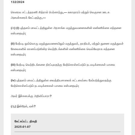
132/2024
கௌரவ சட்டத்தரணி சித்ரால் பெர்னாந்து,— சுகாதாரம் மற்றும் வெகுசன ஊடக
அமைச்சரைக் கேட்பதற்கு,—
(அ) (i) புத்தளம் மாவட்டத்திலுள்ள அரசாங்க மருத்துவமனைகளின் எண்ணிக்கை எத்தனை
என்பதையும்;
(ii) மேற்படி ஒவ்வொரு மருத்துவமனையிலும் மருத்துவர், தாதியர், மற்றும் துணை மருத்துவச்
சேவைகளில் காணப்படுகின்ற வெற்றிடங்களின் எண்ணிக்கை வெவ்வேறாக எத்தனை
என்பதையும்;
(iii) மேற்படி வெற்றிடங்களை நிரப்புவதற்கு மேற்கொள்ளப்படும் நடவடிக்கைகள் யாவை
என்பதையும்;
(iv) புத்தளம் மாவட்டத்திலுள்ள வைத்தியசாலைக் கட்டமைப்பை மேம்படுத்துவதற்கு
மேற்கொள்ளப்படும் நடவடிக்கைகள் யாவை என்பதையும்;
அவர் இச்சபைக்கு அறிவிப்பாரா?
(ஆ) இன்றேல், ஏன்?
கேட்கப்பட்ட திகதி
2025-01-07