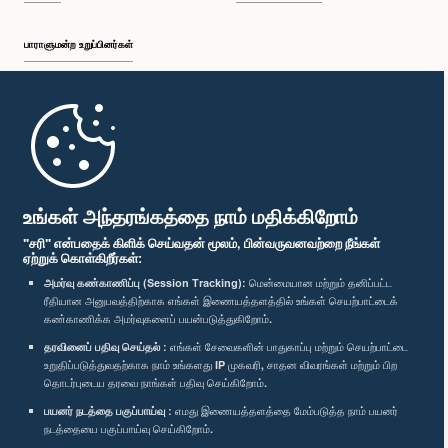
பாராளுமன்ற உறுப்பினர்கள்
முதற்பக்கம்
பாராளுமன்ற கையடக்க செயலி
உங்கள் அந்தரங்கத்தை நாம் மதிக்கிறோம்
"சரி" என்பதைக் கிளிக் செய்வதன் மூலம், பின்வருவனவற்றை நீங்கள்
ஏற்றுக் கொள்கிறீர்கள்:
அமர்வு கண்காணிப்பு (Session Tracking):
மென்மையான மற்றும் தனிப்பட்ட
ரீதியான அனுபவத்திற்காக எங்கள் இணையத்தளத்தில் உங்கள் செயற்பாட்டைக்
எம்மை பின்தொடர்க :
கண்காணிக்க அமர்வுகளைப் பயன்படுத்துகிறோம்.
தரவினைப் பதிவு செய்தல் :
எங்கள் சேவைகளின் பாதுகாப்பு மற்றும் செயற்பாட்டை
விருதுகள்
உறுதிப்படுத்துவதற்காக நாம் உங்களது IP முகவரி, சாதன விவரங்கள் மற்றும் பிற
தொடர்புடைய தரவை நாங்கள் பதிவு செய்கிறோம்.
பயனர் நடத்தை பகுப்பாய்வு :
எமது இணையத்தளத்தை மேம்படுத்த நாம் பயனர்
தனியுரிமைக் கொள்கை
நடத்தையை பகுப்பாய்வு செய்கிறோம்.