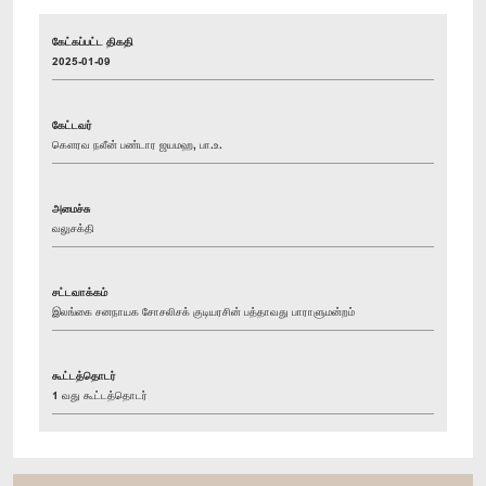
கேட்கப்பட்ட திகதி
2025-01-09
கேட்டவர்
கௌரவ நலீன் பண்டார ஜயமஹ, பா.உ.
அமைச்சு
வலுசக்தி
சட்டவாக்கம்
இலங்கை சனநாயக சோசலிசக் குடியரசின் பத்தாவது பாராளுமன்றம்
கூட்டத்தொடர்
1 வது கூட்டத்தொடர்