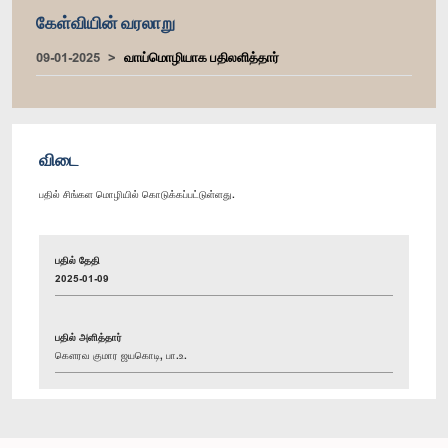
கேள்வியின் வரலாறு
09-01-2025
வாய்மொழியாக பதிலளித்தார்
விடை
பதில் சிங்கள மொழியில் கொடுக்கப்பட்டுள்ளது.
பதில் தேதி
2025-01-09
பதில் அளித்தார்
கௌரவ குமார ஜயகொடி, பா.உ.