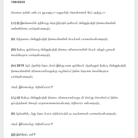
109/2024
கௌரவ நலின் பண்டார ஜயமஹ,— வலுசக்தி அமைச்சரைக் கேட்பதற்கு,—
(அ) (i) இலங்கையில் தற்போது தொழிற்படும் தனியார் மின்னுற்பத்தி நிலையங்களின்
எண்ணிக்கை யாதென்பதையும்;
(ii) அத்தகைய மின்னுற்பத்தி நிலையங்களின் பெயர்கள் யாவையென்பதையும்;
(iii) மேற்படி ஒவ்வொரு மின்னுற்பத்தி நிலைய உரிமையாளரின் பெயர் மற்றும் முகவரி
வெவ்வேறாக யாதென்பதையும்;
(iv) 2015 ஆம் ஆண்டு தொடக்கம் இன்று வரை ஒவ்வோர் ஆண்டிலும் மேற்படி மின்னுற்பத்தி
நிலையங்களின் உரிமையாளர்களுக்கு வழங்கப்பட்டுள்ள தொகை வெவ்வேறாக
யாதென்பதையும்;
அவர் இச்சபைக்கு அறிவிப்பாரா?
(ஆ) (i) மேற்படி மின்னுற்பத்தி நிலைய உரிமையாளர்களுடன் செய்து கொள்ளப்பட்டுள்ள
ஒப்பந்தங்கள் மிகவும் பாதகமானவையென்பதை அறிவாரா என்பதையும்;
(ii) ஆமெனில், அது தொடர்பாக எடுக்கப்படும் நடவடிக்கைகள் யாவையென்பதையும்;
அவர் இச்சபைக்கு அறிவிப்பாரா?
(இ) இன்றேல், ஏன்?