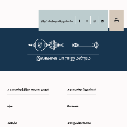
இந்தப் பக்கத்தை பகிர்ந்து கொள்க
Facebook
X
WhatsApp
LinkedIn
பாராளுமன்றத்திற்கு வருகை தருதல்
பாராளுமன்ற அலுவல்கள்
கற்க
செயலகம்
பங்கேற்க
பாராளுமன்ற நேரலை