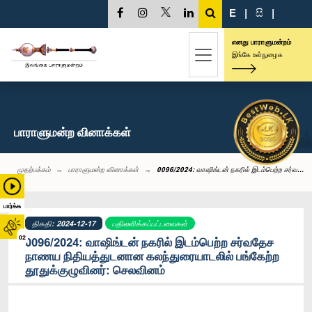
E
|
සි
|
எனது பாராளுமன்றம்
இங்கே உள்நுழைக
பாராளுமன்ற வினாக்கள்
முதற்பக்கம்
பாராளுமன்ற வினாக்கள்
0096/2024: வாஷிங்டன் நகரில் இடம்பெற்ற சர்வ...
பார்க்க
திகதி: 2024-12-17
பதிலளிக்கப்பட்டவைகள்
02
0096/2024: வாஷிங்டன் நகரில் இடம்பெற்ற சர்வதேச
நாணய நிதியத்துடனான கலந்துரையாடலில் பங்கேற்ற
தூதுக்குழுவினர்: செலவினம்