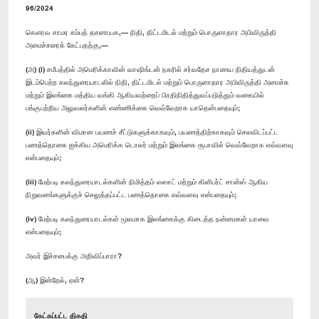
96/2024
கௌரவ சாமர சம்பத் தசனாயக,— நிதி, திட்டமிடல் மற்றும் பொருளாதார அபிவிருத்தி
அமைச்சரைக் கேட்பதற்கு,—
(அ) (i) சமீபத்தில் அமெரிக்காவின் வாஷிங்டன் நகரில் சர்வதேச நாணய நிதியத்துடன்
இடம்பெற்ற கலந்துரையாடலில் நிதி, திட்டமிடல் மற்றும் பொருளாதார அபிவிருத்தி அமைச்சு
மற்றும் இலங்கை மத்திய வங்கி ஆகியவற்றைப் பிரதிநிதித்துவப்படுத்தும் வகையில்
பங்குபற்றிய அலுவலர்களின் எண்ணிக்கை வெவ்வேறாக யாதென்பதையும்;
(ii) இவர்களின் விமான பயணச் சீட்டுகளுக்காகவும், பயணத்திற்காகவும் செலவிடப்பட்ட
பணத்தொகை ஐக்கிய அமெரிக்க டொலர் மற்றும் இலங்கை ரூபாவில் வெவ்வேறாக எவ்வளவு
என்பதையும்;
(iii) மேற்படி கலந்துரையாடல்களின் நிமித்தம் லஸாட் மற்றும் கிளிபர்ட் சான்ஸ் ஆகிய
நிறுவனங்களுக்குச் செலுத்தப்பட்ட பணத்தொகை எவ்வளவு என்பதையும்;
(iv) மேற்படி கலந்துரையாடல்கள் மூலமாக இலங்கைக்கு கிடைத்த நன்மைகள் யாவை
என்பதையும்;
அவர் இச்சபைக்கு அறிவிப்பாரா?
(ஆ) இன்றேல், ஏன்?
கேட்கப்பட்ட திகதி