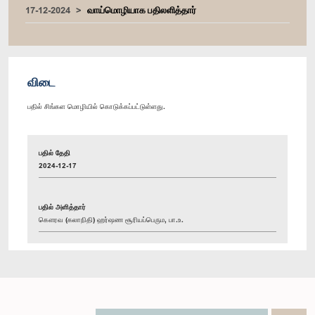
17-12-2024
வாய்மொழியாக பதிலளித்தார்
விடை
பதில் சிங்கள மொழியில் கொடுக்கப்பட்டுள்ளது.
பதில் தேதி
2024-12-17
பதில் அளித்தார்
கௌரவ (கலாநிதி) ஹர்ஷண சூரியப்பெரும, பா.உ.