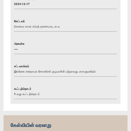
2024-12-17
கேட்டவர்
கௌரவ சாமர சம்பத் தசனாயக, பா.உ.
அமைச்சு
----
சட்டவாக்கம்
இலங்கை சனநாயக சோசலிசக் குடியரசின் பத்தாவது பாராளுமன்றம்
கூட்டத்தொடர்
1 வது கூட்டத்தொடர்
கேள்வியின் வரலாறு