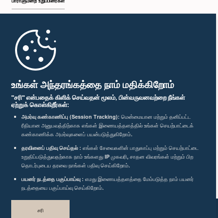
பாராளுமன்ற உறுப்பினர்கள்
முதற்பக்கம்
பாராளுமன்ற கையடக்க செயலி
உங்கள் அந்தரங்கத்தை நாம் மதிக்கிறோம்
"சரி" என்பதைக் கிளிக் செய்வதன் மூலம், பின்வருவனவற்றை நீங்கள்
ஏற்றுக் கொள்கிறீர்கள்:
அமர்வு கண்காணிப்பு (Session Tracking):
மென்மையான மற்றும் தனிப்பட்ட
ரீதியான அனுபவத்திற்காக எங்கள் இணையத்தளத்தில் உங்கள் செயற்பாட்டைக்
எம்மை பின்தொடர்க :
கண்காணிக்க அமர்வுகளைப் பயன்படுத்துகிறோம்.
தரவினைப் பதிவு செய்தல் :
எங்கள் சேவைகளின் பாதுகாப்பு மற்றும் செயற்பாட்டை
விருதுகள்
உறுதிப்படுத்துவதற்காக நாம் உங்களது IP முகவரி, சாதன விவரங்கள் மற்றும் பிற
தொடர்புடைய தரவை நாங்கள் பதிவு செய்கிறோம்.
பயனர் நடத்தை பகுப்பாய்வு :
எமது இணையத்தளத்தை மேம்படுத்த நாம் பயனர்
தனியுரிமைக் கொள்கை
நடத்தையை பகுப்பாய்வு செய்கிறோம்.
பதிப்புரிமை © இலங்கை பாராளுமன்றம்.
சரி
முழுப்பதிப்புரிமையுடையது.