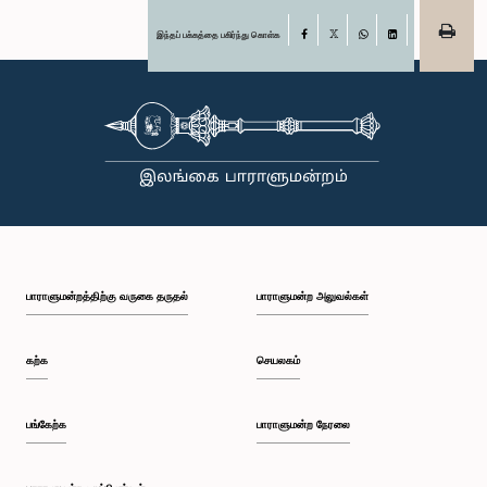
இந்தப் பக்கத்தை பகிர்ந்து கொள்க
Facebook
X
WhatsApp
LinkedIn
பாராளுமன்றத்திற்கு வருகை தருதல்
பாராளுமன்ற அலுவல்கள்
கற்க
செயலகம்
பங்கேற்க
பாராளுமன்ற நேரலை