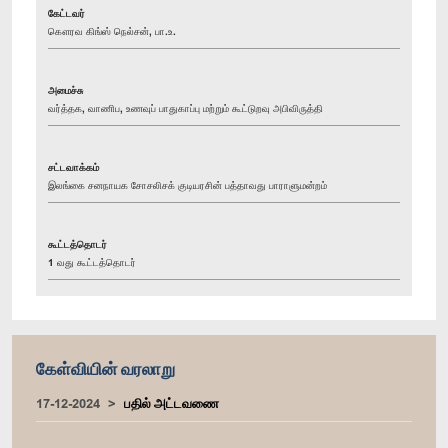
கேட்டவர்
கௌரவ கிங்ஸ் நெல்சன், பா.உ.
அமைச்சு
வர்த்தக, வாணிப, உணவுப் பாதுகாப்பு மற்றும் கூட்டுறவு அபிவிருத்தி
சட்டவாக்கம்
இலங்கை சனநாயக சோசலிசக் குடியரசின் பத்தாவது பாராளுமன்றம்
கூட்டத்தொடர்
1 வது கூட்டத்தொடர்
கேள்வியின் வரலாறு
17-12-2024
பதில் அட்டவணை