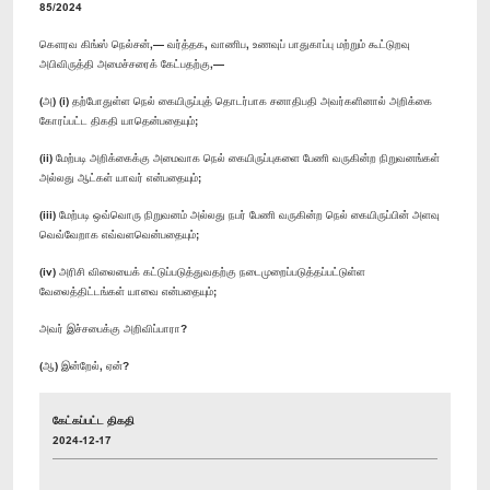
85/2024
கௌரவ கிங்ஸ் நெல்சன்,— வர்த்தக, வாணிப, உணவுப் பாதுகாப்பு மற்றும் கூட்டுறவு
அபிவிருத்தி அமைச்சரைக் கேட்பதற்கு,—
(அ) (i) தற்போதுள்ள நெல் கையிருப்புத் தொடர்பாக சனாதிபதி அவர்களினால் அறிக்கை
கோரப்பட்ட திகதி யாதென்பதையும்;
(ii) மேற்படி அறிக்கைக்கு அமைவாக நெல் கையிருப்புகளை பேணி வருகின்ற நிறுவனங்கள்
அல்லது ஆட்கள் யாவர் என்பதையும்;
(iii) மேற்படி ஒவ்வொரு நிறுவனம் அல்லது நபர் பேணி வருகின்ற நெல் கையிருப்பின் அளவு
வெவ்வேறாக எவ்வளவென்பதையும்;
(iv) அரிசி விலையைக் கட்டுப்படுத்துவதற்கு நடைமுறைப்படுத்தப்பட்டுள்ள
வேலைத்திட்டங்கள் யாவை என்பதையும்;
அவர் இச்சபைக்கு அறிவிப்பாரா?
(ஆ) இன்றேல், ஏன்?
கேட்கப்பட்ட திகதி
2024-12-17