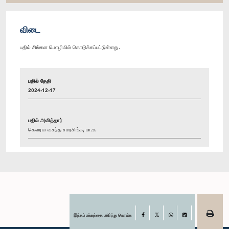
விடை
பதில் சிங்கள மொழியில் கொடுக்கப்பட்டுள்ளது.
பதில் தேதி
2024-12-17
பதில் அளித்தார்
கௌரவ வசந்த சமரசிங்க, பா.உ.
இந்தப் பக்கத்தை பகிர்ந்து கொள்க
Facebook
X
WhatsApp
LinkedIn