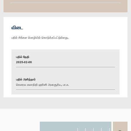
விடை
பதில் சிங்கள மொழியில் கொடுக்கப்பட்டுள்ளது.
பதில் தேதி
2025-02-06
பதில் அளித்தார்
கௌரவ கலாநிதி ஹரினி அமரசூரிய, பா.உ.