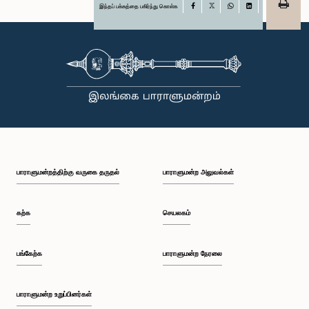
இந்தப் பக்கத்தை பகிர்ந்து கொள்க
Facebook
X
WhatsApp
LinkedIn
பாராளுமன்றத்திற்கு வருகை தருதல்
பாராளுமன்ற அலுவல்கள்
கற்க
செயலகம்
பங்கேற்க
பாராளுமன்ற நேரலை
பாராளுமன்ற உறுப்பினர்கள்