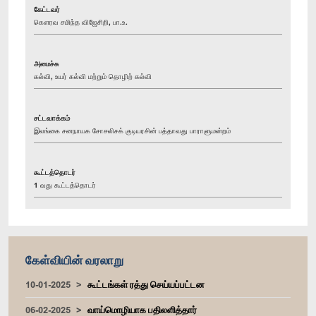
கேட்டவர்
கௌரவ சமிந்த விஜேசிறி, பா.உ.
அமைச்சு
கல்வி, உயர் கல்வி மற்றும் தொழிற் கல்வி
சட்டவாக்கம்
இலங்கை சனநாயக சோசலிசக் குடியரசின் பத்தாவது பாராளுமன்றம்
கூட்டத்தொடர்
1 வது கூட்டத்தொடர்
கேள்வியின் வரலாறு
10-01-2025
கூட்டங்கள் ரத்து செய்யப்பட்டன
06-02-2025
வாய்மொழியாக பதிலளித்தார்