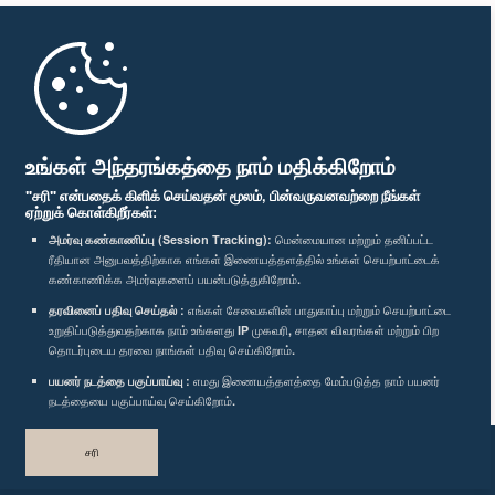
முதற்பக்கம்
பாராளுமன்ற கையடக்க செயலி
உங்கள் அந்தரங்கத்தை நாம் மதிக்கிறோம்
"சரி" என்பதைக் கிளிக் செய்வதன் மூலம், பின்வருவனவற்றை நீங்கள்
ஏற்றுக் கொள்கிறீர்கள்:
அமர்வு கண்காணிப்பு (Session Tracking):
மென்மையான மற்றும் தனிப்பட்ட
ரீதியான அனுபவத்திற்காக எங்கள் இணையத்தளத்தில் உங்கள் செயற்பாட்டைக்
எம்மை பின்தொடர்க :
கண்காணிக்க அமர்வுகளைப் பயன்படுத்துகிறோம்.
தரவினைப் பதிவு செய்தல் :
எங்கள் சேவைகளின் பாதுகாப்பு மற்றும் செயற்பாட்டை
விருதுகள்
உறுதிப்படுத்துவதற்காக நாம் உங்களது IP முகவரி, சாதன விவரங்கள் மற்றும் பிற
தொடர்புடைய தரவை நாங்கள் பதிவு செய்கிறோம்.
பயனர் நடத்தை பகுப்பாய்வு :
எமது இணையத்தளத்தை மேம்படுத்த நாம் பயனர்
தனியுரிமைக் கொள்கை
நடத்தையை பகுப்பாய்வு செய்கிறோம்.
பதிப்புரிமை © இலங்கை பாராளுமன்றம்.
சரி
முழுப்பதிப்புரிமையுடையது.
வடிவமைத்து உருவாக்கியது
TekGeeks