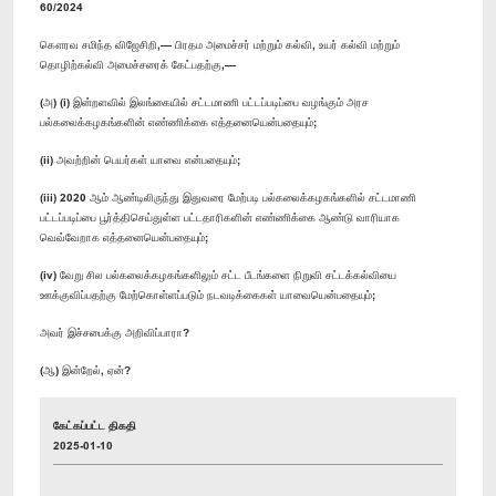
60/2024
கௌரவ சமிந்த விஜேசிறி,— பிரதம அமைச்சர் மற்றும் கல்வி, உயர் கல்வி மற்றும்
தொழிற்கல்வி அமைச்சரைக் கேட்பதற்கு,—
(அ) (i) இன்றளவில் இலங்கையில் சட்டமாணி பட்டப்படிப்பை வழங்கும் அரச
பல்கலைக்கழகங்களின் எண்ணிக்கை எத்தனையென்பதையும்;
(ii) அவற்றின் பெயர்கள் யாவை என்பதையும்;
(iii) 2020 ஆம் ஆண்டிலிருந்து இதுவரை மேற்படி பல்கலைக்கழகங்களில் சட்டமாணி
பட்டப்படிப்பை பூர்த்திசெய்துள்ள பட்டதாரிகளின் எண்ணிக்கை ஆண்டு வாரியாக
வெவ்வேறாக எத்தனையென்பதையும்;
(iv) வேறு சில பல்கலைக்கழகங்களிலும் சட்ட பீடங்களை நிறுவி சட்டக்கல்வியை
ஊக்குவிப்பதற்கு மேற்கொள்ளப்படும் நடவடிக்கைகள் யாவையென்பதையும்;
அவர் இச்சபைக்கு அறிவிப்பாரா?
(ஆ) இன்றேல், ஏன்?
கேட்கப்பட்ட திகதி
2025-01-10