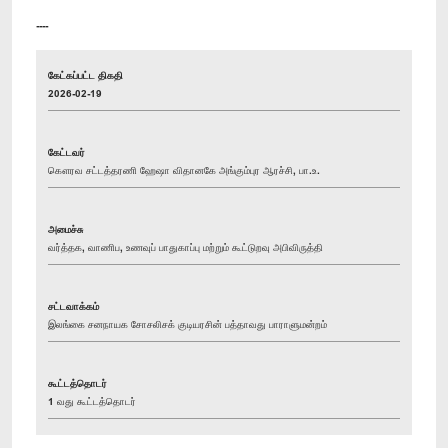
----
கேட்கப்பட்ட திகதி
2026-02-19
கேட்டவர்
கௌரவ சட்டத்தரணி ஹேஷா விதானகே அங்கும்புர ஆரச்சி, பா.உ.
அமைச்சு
வர்த்தக, வாணிப, உணவுப் பாதுகாப்பு மற்றும் கூட்டுறவு அபிவிருத்தி
சட்டவாக்கம்
இலங்கை சனநாயக சோசலிசக் குடியரசின் பத்தாவது பாராளுமன்றம்
கூட்டத்தொடர்
1 வது கூட்டத்தொடர்