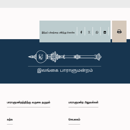
இந்தப் பக்கத்தை பகிர்ந்து கொள்க
Facebook
X
WhatsApp
LinkedIn
பாராளுமன்றத்திற்கு வருகை தருதல்
பாராளுமன்ற அலுவல்கள்
கற்க
செயலகம்