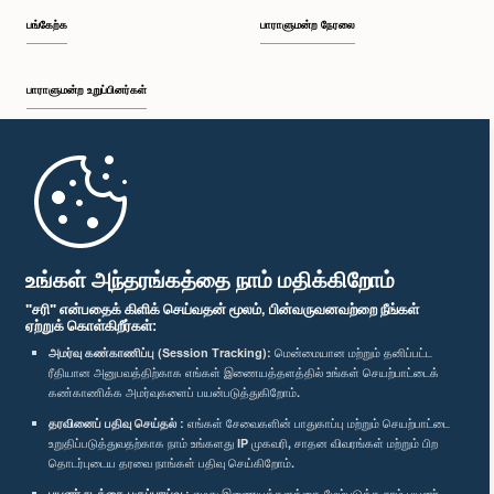
பங்கேற்க
பாராளுமன்ற நேரலை
பாராளுமன்ற உறுப்பினர்கள்
முதற்பக்கம்
பாராளுமன்ற கையடக்க செயலி
உங்கள் அந்தரங்கத்தை நாம் மதிக்கிறோம்
"சரி" என்பதைக் கிளிக் செய்வதன் மூலம், பின்வருவனவற்றை நீங்கள்
ஏற்றுக் கொள்கிறீர்கள்:
அமர்வு கண்காணிப்பு (Session Tracking):
மென்மையான மற்றும் தனிப்பட்ட
ரீதியான அனுபவத்திற்காக எங்கள் இணையத்தளத்தில் உங்கள் செயற்பாட்டைக்
எம்மை பின்தொடர்க :
கண்காணிக்க அமர்வுகளைப் பயன்படுத்துகிறோம்.
தரவினைப் பதிவு செய்தல் :
எங்கள் சேவைகளின் பாதுகாப்பு மற்றும் செயற்பாட்டை
விருதுகள்
உறுதிப்படுத்துவதற்காக நாம் உங்களது IP முகவரி, சாதன விவரங்கள் மற்றும் பிற
தொடர்புடைய தரவை நாங்கள் பதிவு செய்கிறோம்.
பயனர் நடத்தை பகுப்பாய்வு :
எமது இணையத்தளத்தை மேம்படுத்த நாம் பயனர்