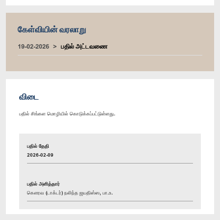
கேள்வியின் வரலாறு
19-02-2026
பதில் அட்டவணை
விடை
பதில் சிங்கள மொழியில் கொடுக்கப்பட்டுள்ளது.
பதில் தேதி
2026-02-09
பதில் அளித்தார்
கௌரவ (டாக்டர்) நலிந்த ஜயதிஸ்ஸ, பா.உ.