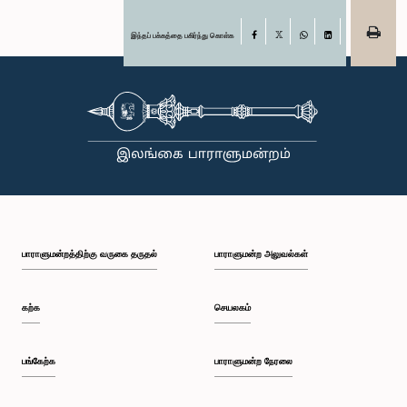
இந்தப் பக்கத்தை பகிர்ந்து கொள்க
Facebook
X
WhatsApp
LinkedIn
பாராளுமன்றத்திற்கு வருகை தருதல்
பாராளுமன்ற அலுவல்கள்
கற்க
செயலகம்
பங்கேற்க
பாராளுமன்ற நேரலை