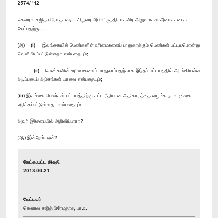
2574/ ’12
கௌரவ சஜித் பிரேமதாஸ,— சிறுவர் அபிவிருத்தி, மகளிர் அலுவல்கள் அமைச்சரைக்
கேட்பதற்கு,—
(அ) (i) இலங்கையில் பெண்களின் உரிமைகளைப் பாதுகாக்கும் பெண்கள் பட்டயமொன்று
வெளியிடப்பட்டுள்ளதா என்பதையும்;
(ii) பெண்களின் உரிமைகளைப் பாதுகாப்பதற்காக இந்தப் பட்டயத்தில் அடங்கியுள்ள
அடிப்படைப் அம்சங்கள் யாவை என்பதையும்;
(iii) இலங்கை பெண்கள் பட்டயத்திற்கு சட்ட ரீதியான அதிகாரத்தை வழங்க நடவடிக்கை
எடுக்கப்பட்டுள்ளதா என்பதையும்
அவர் இச்சபையில் அறிவிப்பாரா?
(ஆ) இன்றேல், ஏன்?
கேட்கப்பட்ட திகதி
2013-06-21
கேட்டவர்
கௌரவ சஜித் பிரேமதாச, பா.உ.