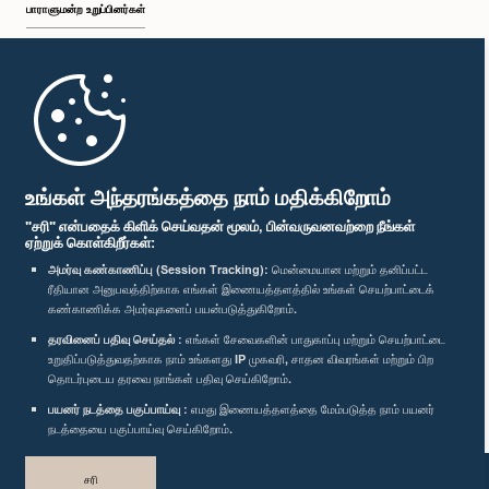
பாராளுமன்ற உறுப்பினர்கள்
முதற்பக்கம்
பாராளுமன்ற கையடக்க செயலி
உங்கள் அந்தரங்கத்தை நாம் மதிக்கிறோம்
"சரி" என்பதைக் கிளிக் செய்வதன் மூலம், பின்வருவனவற்றை நீங்கள்
ஏற்றுக் கொள்கிறீர்கள்:
அமர்வு கண்காணிப்பு (Session Tracking):
மென்மையான மற்றும் தனிப்பட்ட
ரீதியான அனுபவத்திற்காக எங்கள் இணையத்தளத்தில் உங்கள் செயற்பாட்டைக்
எம்மை பின்தொடர்க :
கண்காணிக்க அமர்வுகளைப் பயன்படுத்துகிறோம்.
தரவினைப் பதிவு செய்தல் :
எங்கள் சேவைகளின் பாதுகாப்பு மற்றும் செயற்பாட்டை
விருதுகள்
உறுதிப்படுத்துவதற்காக நாம் உங்களது IP முகவரி, சாதன விவரங்கள் மற்றும் பிற
தொடர்புடைய தரவை நாங்கள் பதிவு செய்கிறோம்.
பயனர் நடத்தை பகுப்பாய்வு :
எமது இணையத்தளத்தை மேம்படுத்த நாம் பயனர்
தனியுரிமைக் கொள்கை
நடத்தையை பகுப்பாய்வு செய்கிறோம்.
பதிப்புரிமை © இலங்கை பாராளுமன்றம்.
சரி
முழுப்பதிப்புரிமையுடையது.