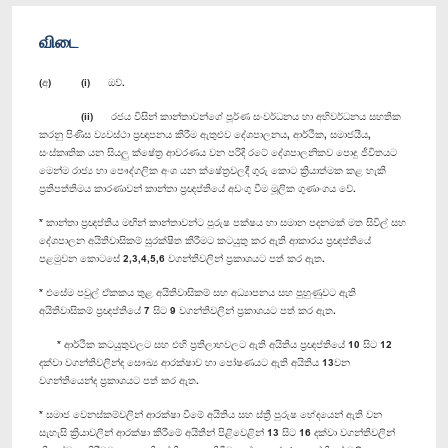
விடை
(අ) (i) ඔව්.
(ii) රජය විසින් කාන්තාවන්ගේ පූර්ණ සංවර්ධනය හා අභිවර්ධනය සහතික
කරනු පිණිස ව්‍යවස්ථා ප්‍රඥාපනය කි‍රීම ඇතුළුව දේශපාලනය, ආර්ථික, සමාජයීය,
සංස්කෘතික යන සියලු ක්ෂේත්‍ර ආවරණය වන පරිදි රටේ දේශපාලනිකව පොදු ජීවිතයට
මෙන්ම රාජ්‍ය හා පෞද්ගලික අංශ යන ක්ෂේත්‍රවලදී ගුරු ‍කොට ක්‍රියාත්මක කළ හැකි
ප්‍රතිපත්තිමය කාරණාවන් කාන්තා ප්‍රඥප්තියේ අඩංගු වීම මූලික ගුණාංගය වේ.
* කාන්තා ප්‍රඥප්තිය මඟින් කාන්තාවන්ට පුරුෂ පක්ෂය හා සමාන පදනමක් මත සිවිල් සහ
දේශපාලන අයිතිවාසිකම් සුරක්ෂිත කිරීමට කටයුතු කර ඇති ආකාරය ප්‍රඥප්තියේ
පළමුවන කොටසේ 2,3,4,5,6 වගන්තිවලින් ප්‍රකාශයට පත් කර ඇත.
* එසේම පවුල් ඒකකය තුළ අයිතිවාසිකම් සහ අධ්‍යාපනය සහ පුහුණුවට ඇති
අයිතිවාසිකම් ප්‍රඥප්තියේ 7 සිට 9 වගන්තිවලින් ප්‍රකාශයට පත් කර ඇත.
* ආර්ථික කටයුතුවලට සහ එහි ප්‍රතිලාභවලට ඇති අයිතිය ප්‍රඥප්තියේ 10 සිට 12
දක්වා වගන්තිවලින්ද සෞඛ්‍ය ආරක්ෂාව හා පෝෂණයට ඇති අයිතිය 13වන
වගන්තියෙන්ද ප්‍රකාශයට පත් කර ඇත.
* සමාජ වෙනස්කම්වලින් ආරක්ෂා වීමේ අයිතිය සහ ස්ත්‍රී පුරුෂ භේදයෙන් ඇති වන
සැහැසි ක්‍රියාවලින් ආරක්ෂා කිරීමේ අයිතීන් පිළිවෙළින් 13 සිට 16 දක්වා වගන්තිවලින්