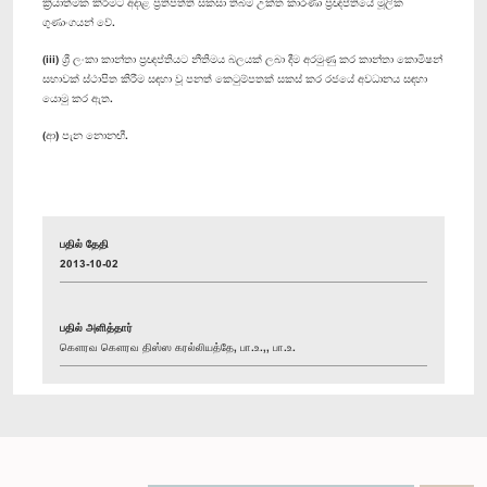
ක්‍රියාත්මක කිරීමට අදාළ ප්‍රතිපත්ති සකසා තිබීම උක්ත කාරණා ප්‍රඥප්තියේ මූලික
ගුණාංගයන් වේ.
(iii) ශ්‍රී ලංකා කාන්තා ප්‍රඥප්තියට නීතිමය බලයක් ලබා දීම අරමුණු කර කාන්තා කොමිෂන්
සභාවක් ස්ථාපිත කිරීම සඳහා වූ පනත් කෙටුම්පතක් සකස් කර රජයේ අවධානය සඳහා
යොමු කර ඇත.
(ආ) පැන නොනඟී.
பதில் தேதி
2013-10-02
பதில் அளித்தார்
கௌரவ கௌரவ திஸ்ஸ கரல்லியத்தே, பா.உ.,, பா.உ.