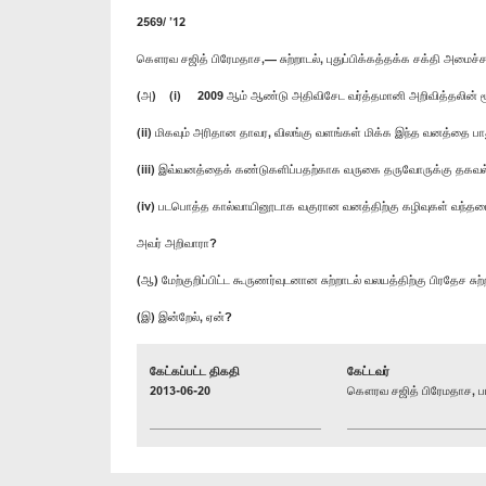
2569/ ’12
கௌரவ சஜித் பிரேமதாச,— சுற்றாடல், புதுப்பிக்கத்தக்க சக்தி அமைச்
(அ) (i) 2009 ஆம் ஆண்டு அதிவிசேட வர்த்தமானி அறிவித்தலின் மூலம்
(ii) மிகவும் அரிதான தாவர, விலங்கு வளங்கள் மிக்க இந்த வனத்தை பாத
(iii) இவ்வனத்தைக் கண்டுகளிப்பதற்காக வருகை தருவோருக்கு தகவல
(iv) படபொத்த கால்வாயினூடாக வகுரான வனத்திற்கு கழிவுகள் வந்தடை
அவர் அறிவாரா?
(ஆ) மேற்குறிப்பிட்ட கூருணர்வுடனான சுற்றாடல் வலயத்திற்கு பிரதேச
(இ) இன்றேல், ஏன்?
கேட்கப்பட்ட திகதி
கேட்டவர்
2013-06-20
கௌரவ சஜித் பிரேமதாச, பா