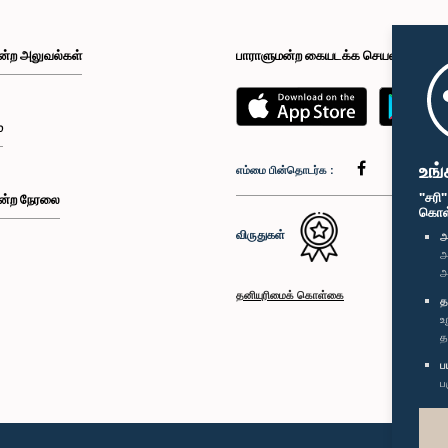
ன்ற அலுவல்கள்
பாராளுமன்ற கையடக்க செயலி
்
உங்
எம்மை பின்தொடர்க :
"சரி
ன்ற நேரலை
கொள்க
விருதுகள்
அ
அ
அ
தனியுரிமைக் கொள்கை
த
உ
த
ப
ப