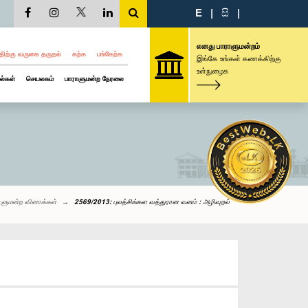
E
|
සි
|
எனது பாராளுமன்றம்
திற்கு வருகை தருதல்
கற்க
பங்கேற்க
இங்கே உங்கள் கணக்கிற்கு
உள்நுழைக
ல்கள்
செயலகம்
பாராளுமன்ற நேரலை
ாளுமன்ற வினாக்கள்
2569/2013: புலத்சிங்கள வத்துரான வனம் : அழிவுறல்