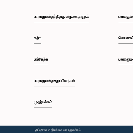
பாராளுமன்றத்திற்கு வருகை தருதல்
பாராளும
கற்க
செயலகம
பங்கேற்க
பாராளும
பாராளுமன்ற உறுப்பினர்கள்
முதற்பக்கம்
பதிப்புரிமை © இலங்கை பாராளுமன்றம்.