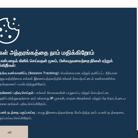
கள் அந்தரங்கத்தை நாம் மதிக்கிறோம்
" என்பதைக் கிளிக் செய்வதன் மூலம், பின்வருவனவற்றை நீங்கள் ஏற்றுக்
ிறீர்கள்:
மர்வு கண்காணிப்பு (Session Tracking):
மென்மையான மற்றும் தனிப்பட்ட ரீதியான
னுபவத்திற்காக எங்கள் இணையத்தளத்தில் உங்கள் செயற்பாட்டைக் கண்காணிக்க
மர்வுகளைப் பயன்படுத்துகிறோம்.
ரவினைப் பதிவு செய்தல் :
எங்கள் சேவைகளின் பாதுகாப்பு மற்றும் செயற்பாட்டை
றுதிப்படுத்துவதற்காக நாம் உங்களது IP முகவரி, சாதன விவரங்கள் மற்றும் பிற தொடர்புடைய
ரவை நாங்கள் பதிவு செய்கிறோம்.
யனர் நடத்தை பகுப்பாய்வு :
எமது இணையத்தளத்தை மேம்படுத்த நாம் பயனர் நடத்தையை
குப்பாய்வு செய்கிறோம்.
சரி
வடிவமைத்து உருவாக்கியது
TekGeeks