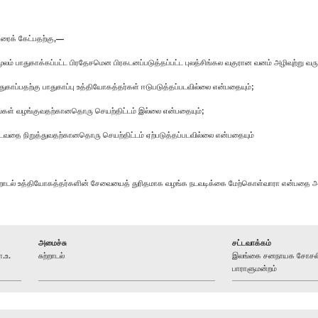
சரைக் கேட்பதற்கு,—
 பாதுகாக்கப்பட்ட பிரதேசமென பிரகடனப்படுத்தப்பட்ட புலத்சிங்கல வகுரான வனம் அழிவுற்று வரு
ுகாப்பதற்கு பாதுகாப்பு உத்தியோகத்தர்கள் ஈடுபடுத்தப்படவில்லை என்பதையும்;
்கள் வழங்குவதற்கானதொரு செயற்திட்டம் இல்லை என்பதையும்;
வதை நிறுத்துவதற்கானதொரு செயற்திட்டம் ஏற்படுத்தப்படவில்லை என்பதையும்
 சுற்றாடல் உத்தியோகத்தர்களின் சேவையைத் துரிதமாக வழங்க நடவடிக்கை மேற்கொள்வாரா என்பதை அ
அமைச்சு
சட்டவாக்கம்
.உ.
சுற்றாடல்
இலங்கை சனநாயக சோசலிச
பாராளுமன்றம்