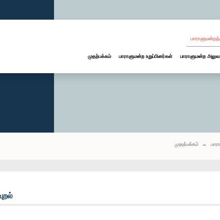
பாராளுமன்றத்
முதற்பக்கம்
பாராளுமன்ற உறுப்பினர்கள்
பாராளுமன்ற அலுவ
முதற்பக்கம்
பார
ுறல்