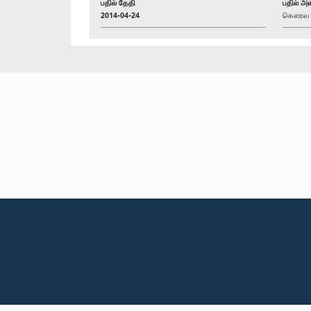
பதில் தேதி
பதில் அள
2014-04-24
கௌரவ சஜ