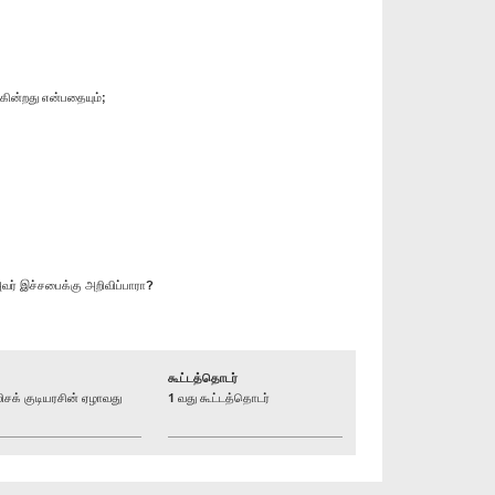
கின்றது என்பதையும்;
வர் இச்சபைக்கு அறிவிப்பாரா?
கூட்டத்தொடர்
க் குடியரசின் ஏழாவது
1 வது கூட்டத்தொடர்