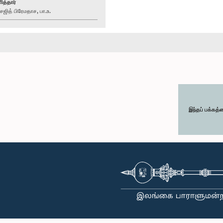
ித்தார்
ித் பிரேமதாச, பா.உ.
இந்தப் பக்கத்