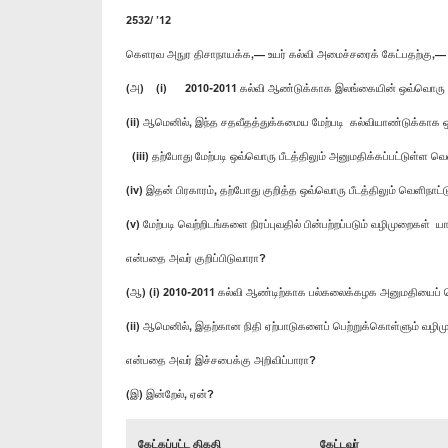
2532/ ’12
கெளரவ அநுர திசாநாயக்க,— உயர் கல்வி அமைச்சரைக் கேட்பதற்கு,—
(அ) (i) 2010-2011 கல்வி ஆண்டுக்காக இலங்கையின் ஒவ்வொரு ப
(ii) ஆமெனில், இந்த சதவீதத்துக்கமைய மேற்படி கல்வியாண்டுக்காக 
(iii) தற்போது மேற்படி ஒவ்வொரு பீடத்திலும் அனுமதிக்கப்பட்டுள
(iv) இதன் பிரகாரம், தற்போது குறித்த ஒவ்வொரு பீடத்திலும் வெளிந
(v) மேற்படி வெற்றிடங்களை நிரப்புவதில் பின்பற்றப்படும் வழிமுறைகள் 
என்பதை அவர் குறிப்பிடுவாரா?
(ஆ) (i) 2010-2011 கல்வி ஆண்டிற்காக பல்கலைக்கழக அனுமதியைப் பெற
(ii) ஆமெனில், இதற்கான நிதி ஏற்பாடுகளைப் பெற்றுக்கொள்ளும் வழ
என்பதை அவர் இச்சபைக்கு அறிவிப்பாரா?
(இ) இன்றேல், ஏன்?
கேட்கப்பட்ட திகதி
கேட்டவர்