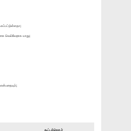
ப்பட்டுள்ளதா;
க்கை வெவ்வேறாக யாது;
 என்பதையும்;
கூட்டத்தொடர்