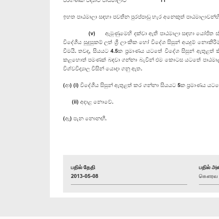
ඉහත පාඨමාලා සඳහා පවතින පුරප්පාඩු හැර අනෙකුත් පාඨමාලාවන්හි 
(v) ඇමුණුමෙහි දක්වා ඇති පාඨමාලා සඳහා යෝජිත ස්ථාන සංඛ්‍
විදේශීය සුදුසුකම් ලත් ශ්‍රී ලාංකික හෝ විදේශ සිසුන් අයදුම් නොක
වීමයි. තවද, සියයට 4.5ක ප්‍රමාණය යටතේ විදේශ සිසුන් ඇතුළත් 
කළහොත් පමණක් බඳවා ගන්නා බැවින් එම කොටස යටතේ පාඨමාලා සඳහා ප
විශ්වවිද්‍යාල විසින් යොදා ගනු ඇත.
(ආ) (i) විදේශීය සිසුන් ඇතුළත් කර ගන්නා සියයට 5ක ප්‍රමාණය යටත
(ii) අදාළ නොවේ.
(ඇ) පැන නොනඟී.
பதில் தேதி
பதில் அள
2013-05-08
கௌரவ எஸ