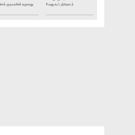
க் குடியரசின் ஏழாவது
1 வது கூட்டத்தொடர்