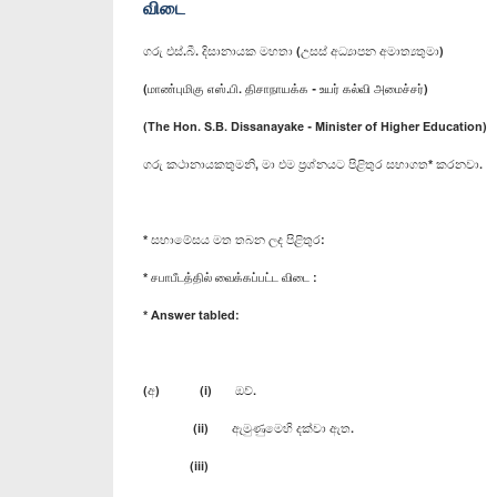
விடை
ගරු එස්.බී. දිසානායක මහතා (උසස් අධ්‍යාපන අමාත්‍යතුමා)
(மாண்புமிகு எஸ்.பி. திசாநாயக்க - உயர் கல்வி அமைச்சர்)
(The Hon. S.B. Dissanayake - Minister of Higher Education)
ගරු කථානායකතුමනි, මා එම ප්‍රශ්නයට පිළිතුර සභාගත* කරනවා.
* සභාමේසය මත තබන ලද පිළිතුර:
* சபாபீடத்தில் வைக்கப்பட்ட விடை :
* Answer tabled:
(අ) (i) ඔව්.
(ii) ඇමුණුමෙහි දක්වා ඇත.
(iii)