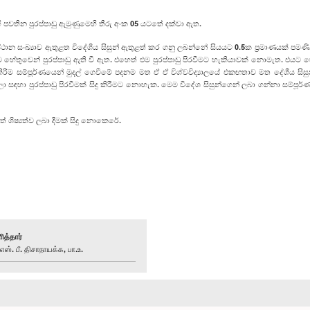
පවතින පුරප්පාඩු ඇමුණුමෙහි තීරු අංක 05 යට‍තේ දක්වා ඇත.
යාව ඇතුළත විදේශීය සිසුන් ඇතුළත් කර ගනු ලබන්නේ සියයට 0.5ක ප්‍රමාණයක් පමණි. ඒ
ිරීම හේතුවෙන් පුරප්පාඩු ඇති වී ඇත. එහෙත් එම පුරප්පාඩු පිරවීමට හැකියාවක් නොමැත. එයට හේත
කිරීම සම්පූර්ණයෙන් මුදල් ගෙවීමේ පදනම මත ඒ ඒ විශ්වවිද්‍යාලයේ එකඟතාව මත දේශීය සිසුන්
ුරප්පාඩු පිරවීමක් සිදු කිරීමට නොහැක. මෙම විදේශ සිසුන්ගෙන් ලබා ගන්නා සම්පූර්ණ ආදාය
ේ ශිෂ්‍යත්ව ලබා දීමක් සිදු නොකෙරේ.
ித்தார்
். பீ. திசாநாயக்க, பா.உ.