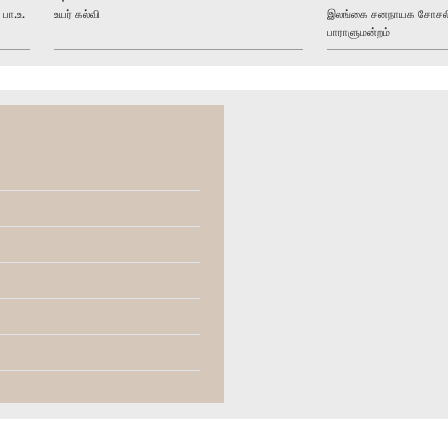
பா.உ.
உயர் கல்வி
இலங்கை சனநாயக சோசலிச
பாராளுமன்றம்