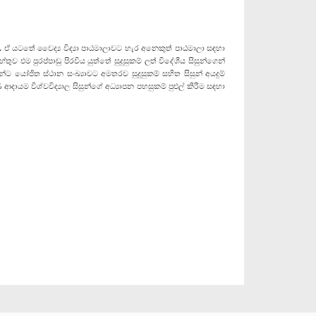
 යටතේ වෛද්‍ය විද්‍යා පාඨමාලාවට හැර අනෙකුත් පාඨමාලා සඳහා
ුව එම පුරප්පාඩු පිරවිය යුත්තේ සුදුසුකම් ලත් විදේශීය සිසුන්ගෙන්
ට යෝජිත ස්ථාන සංඛ්‍යාවට අමතරව සුදුසුකම් සහිත සිසුන් අයදුම්
ම විශ්වවිද්‍යාල සිසුන්ගේ අධ්‍යාපන පහසුකම් පුළුල් කිරීම සඳහා