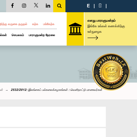
E
|
සි
|
எனது பாராளுமன்றம்
திற்கு வருகை தருதல்
கற்க
பங்கேற்க
இங்கே உங்கள் கணக்கிற்கு
உள்நுழைக
ல்கள்
செயலகம்
பாராளுமன்ற நேரலை
ள்
2532/2012: இலங்கைப் பல்கலைக்கழகங்கள் : வெளிநாட்டு மாணவர்கள்