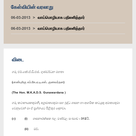
கேள்வியின் வரலாறு
06-03-2013
வாய்மொழியாக பதிலளித்தார்
06-03-2013
வாய்மொழியாக பதிலளித்தார்
விடை
ගරු එම්.කේ.ඒ.ඩී.එස්. ගුණවර්ධන මහතා
(மாண்புமிகு எம்.கே.ஏ.டி.எஸ். குணவர்தன)
(The Hon. M.K.A.D.S. Gunawardana )
ගරු කථානායකතුමනි, අග්‍රාමාත්‍යතුමා සහ බුද්ධ ශාසන හා ආගමික කටයුතු අමාත්‍යතුමා
වෙනුවෙන් මා ඒ ප්‍රශ්නයට පිළිතුර දෙනවා.
(අ) (i) ශාසනාරක්ෂක බල මණ්ඩල සංඛ්‍යාව - 312යි.
(ii) ඔව්.