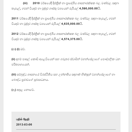
(iii) 2010 වර්ෂයේදී දිස්ත්‍රික් හා ප්‍රාදේශීය ශාසනාරක්ෂක බල මණ්ඩල සඳහා
තැපැල්, ගමන් වියදම් හා මුද්දර ගාස්තු වශයෙන් රුපියල් 4,590,000.00යි.
2011 වර්ෂයේදී දිස්ත්‍රික් හා ප්‍රාදේශීය ශාසනාරක්ෂක බල මණ්ඩල සඳහා තැපැල්, ගමන්
වියදම් හා මුද්දර ගාස්තු වශයෙන් රුපියල් 4,635,000.00යි.
2012 වර්ෂයේදී දිස්ත්‍රික් හා ප්‍රාදේශීය ශාසනාරක්ෂක බල මණ්ඩල සඳහා තැපැල්, ගමන්
වියදම් හා මුද්දර ගාස්තු වශයෙන් රුපියල් 4,574,375.00යි.
(ආ) (i) ඔව්.
(ii) දහම් පාසල් කොඩි අළෙවියෙන් සහ ගරුතර ස්වාමින් වහන්සේලාගේ පෞද්ගලික ධන
පරිත්‍යාගයෙන්.
(iii) සම්බුද්ධ ශාසනයේ චිරස්ථිතිය සහ උන්නතිය සඳහාත් භික්ෂුන් වහන්සේලාගේ හා
බෞද්ධ ප්‍රජාවගේ සුබසාධනය.
(ඈ) අදාළ නොවේ.
பதில் தேதி
2013-03-06