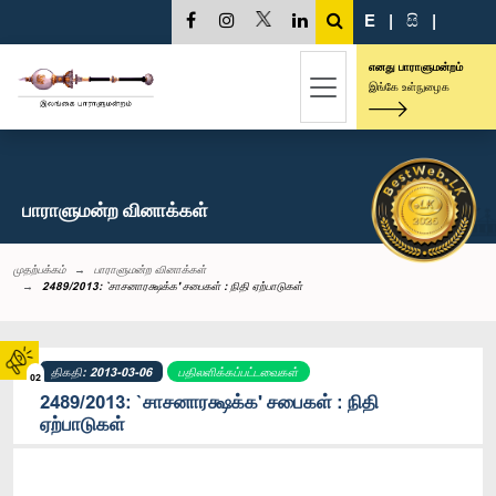
E
|
සි
|
எனது பாராளுமன்றம்
இங்கே உள்நுழைக
பாராளுமன்ற வினாக்கள்
முதற்பக்கம்
பாராளுமன்ற வினாக்கள்
2489/2013: `சாசனாரக்ஷக்க' சபைகள் : நிதி ஏற்பாடுகள்
திகதி: 2013-03-06
பதிலளிக்கப்பட்டவைகள்
02
2489/2013: `சாசனாரக்ஷக்க' சபைகள் : நிதி
ஏற்பாடுகள்