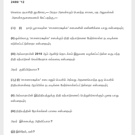
2489/ ’12
கெளரவ தயாசிறி ஜயசேகர,— பிரதம அமைச்சரும் பெளத்த சாசன, மத அலுவல்கள்
அமைச்சருமானவரைக் கேட்பதற்கு,—
(அ) (i) நாடு பூராகவுள்ள ‘சாசனாரக்ஷக்க’ சபைகளின் எண்ணிக்கை யாது என்பதையும்;
(ii) ஒவ்வொரு ‘சாசனாரக்ஷக்க’ சபைக்கும் நிதி ஏற்பாடுகளை மேற்கொள்ள நடவடிக்கை
எடுக்கப்பட்டுள்ளதா என்பதையும்;
(iii) அவ்வாறாயின் 2010 ஆம் ஆண்டு தொடக்கம் இதுவரை வழங்கப்பட்டுள்ள வருடாந்த
நிதி ஏற்பாடுகள் வெவ்வேறாக எவ்வளவு என்பதையும்
அவர் குறிப்பிடுவாரா?
(ஆ) (i) ‘சாசனாரக்ஷக்க’ சபை எனும் பெயரில் அல்லது அதனையொத்த ஒரு பெயரில்
நிதியமொன்றை ஆரம்பிக்க நடவடிக்கை மேற்கொள்ளப்பட்டுள்ளதா என்பதையும்;
(ii) அவ்வாறாயின் இந்நிதியத்துக்கு நிதி ஏற்பாடுகளைப் பெற்றுக்கொள்ளும் முறை யாது
என்பதையும்;
(iii) நிதியத்தின் நோக்கங்கள் யாவை என்பதையும்
அவர் இச்சபைக்கு அறிவிப்பாரா?
(இ) இன்றேல், ஏன்?