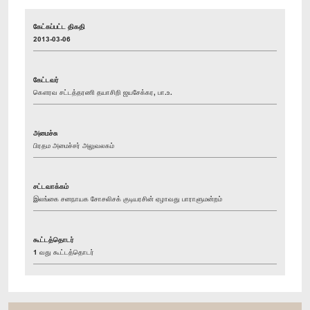
கேட்கப்பட்ட திகதி
2013-03-06
கேட்டவர்
கௌரவ சட்டத்தரணி தயாசிறி ஜயசேக்கர, பா.உ.
அமைச்சு
பிரதம அமைச்சர் அலுவலகம்
சட்டவாக்கம்
இலங்கை சனநாயக சோசலிசக் குடியரசின் ஏழாவது பாராளுமன்றம்
கூட்டத்தொடர்
1 வது கூட்டத்தொடர்