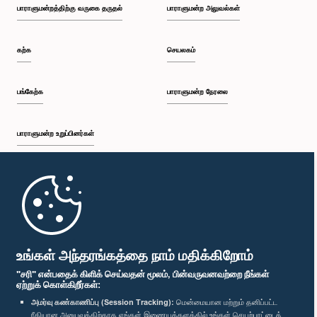
பாராளுமன்றத்திற்கு வருகை தருதல்
பாராளுமன்ற அலுவல்கள்
கற்க
செயலகம்
பங்கேற்க
பாராளுமன்ற நேரலை
பாராளுமன்ற உறுப்பினர்கள்
முதற்பக்கம்
பாராளுமன்ற கையடக்க செயலி
உங்கள் அந்தரங்கத்தை நாம் மதிக்கிறோம்
"சரி" என்பதைக் கிளிக் செய்வதன் மூலம், பின்வருவனவற்றை நீங்கள்
ஏற்றுக் கொள்கிறீர்கள்:
அமர்வு கண்காணிப்பு (Session Tracking):
மென்மையான மற்றும் தனிப்பட்ட
ரீதியான அனுபவத்திற்காக எங்கள் இணையத்தளத்தில் உங்கள் செயற்பாட்டைக்
எம்மை பின்தொடர்க :