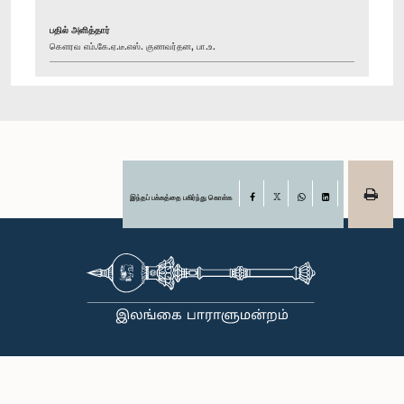
பதில் அளித்தார்
கௌரவ எம்.கே.ஏ.டீ.எஸ். குணவர்தன, பா.உ.
இந்தப் பக்கத்தை பகிர்ந்து கொள்க
Facebook
X
WhatsApp
LinkedIn