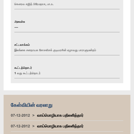
கௌரவ சஜித் பிரேமதாச, பா.உ.
அமைச்சு
----
சட்டவாக்கம்
இலங்கை சனநாயக சோசலிசக் குடியரசின் ஏழாவது பாராளுமன்றம்
கூட்டத்தொடர்
1 வது கூட்டத்தொடர்
கேள்வியின் வரலாறு
07-12-2012
வாய்மொழியாக பதிலளித்தார்
07-12-2012
வாய்மொழியாக பதிலளித்தார்