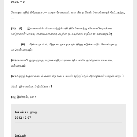
2429/ ’12
கௌரவ சஜித் பிரேமதாச,— கமநல சேவைகள், வன சீவராசிகள் அமைச்சரைக் கேட்பதற்கு,
—
(அ) (i) இலங்கையில் விவசாயத்தில் ஈடுபடும் அனைத்து விவசாயிகளுக்கும்
வாழ்க்கைச் செலவு மானியமொன்றை வழங்க நடவடிக்கை எடுப்பாரா என்பதையும்;
(ii) அவ்வாறாயின், அதனை நடைமுறைப்படுத்த எடுக்கப்படும் செயன்முறை
யாதென்பதையும்;
(iii) விவசாயி ஒருவருக்கு வழங்க எதிர்பார்க்கப்படும் மானியத் தொகை எவ்வளவு
என்பதையும்;
(iv) அந்தத் தொகையைக் கணிப்பீடு செய்ய பயன்படுத்தப்படும் அளவுகோள் யாதன்பதையும்
அவர் இச்சபைக்கு அறிவிப்பாரா?
(ஆ) இன்றேல், ஏன்?
கேட்கப்பட்ட திகதி
2012-12-07
கேட்டவர்