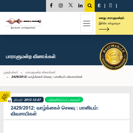
E
|
සි
|
எனது பாராளுமன்றம்
இங்கே உள்நுழைக
பாராளுமன்ற வினாக்கள்
முதற்பக்கம்
பாராளுமன்ற வினாக்கள்
2429/2012: வாழ்க்கைச் செலவு : மானியம்: விவசாயிகள்
திகதி: 2012-12-07
பதிலளிக்கப்பட்டவைகள்
02
2429/2012: வாழ்க்கைச் செலவு : மானியம்:
விவசாயிகள்