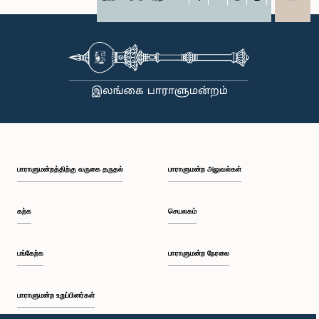
X
WhatsApp
LinkedIn
பாராளுமன்றத்திற்கு வருகை தருதல்
பாராளுமன்ற அலுவல்கள்
கற்க
செயலகம்
பங்கேற்க
பாராளுமன்ற நேரலை
பாராளுமன்ற உறுப்பினர்கள்