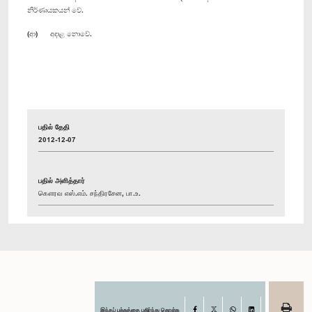
නිර්ණායකයන් වේ.
(ආ) අදාළ නොවේ.
பதில் தேதி
2012-12-07
பதில் அளித்தார்
கௌரவ எஸ்.எம். சந்திரசேன, பா.உ.
இந்தப் பக்கத்தை பகிர்ந்து கொள்க
Facebook