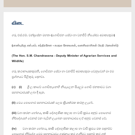
விடை
ගරු එස්.එම්. චන්ද්‍රසේන මහතා (ගොවිජන සේවා හා වනජීවී නියෝජ්‍ය අමාත්‍යතුමා)
(மாண்புமிகு எஸ்.எம். சந்திரசேன - கமநல சேவைகள், வனசீவராசிகள் பிரதி அமைச்சர்)
(The Hon. S.M. Chandrasena - Deputy Minister of Agrarian Services and
Wildlife)
ගරු කථානායකතුමනි, ගොවිජන සේවා හා වනජීවී අමාත්‍යතුමා වෙනුවෙන් මා එම
ප්‍රශ්නයට පිළිතුරු දෙනවා.
(අ) (i) ශ්‍රී ලංකාවේ ගොවිතැනෙහි නියැලෙන සියලුම ගොවි ජනතාවට වගා
සහනාධාරයක් ලබා දී ඇත.
(ii) මෙය පොහොර සහනාධාරයක් ලෙස ක්‍රියාත්මක කරනු ලැබේ.
(iii) වගා කරන භෝගය, කෘෂි දේශගුණික කලාප හා වාරි ක්‍රමය අනුව ‍පොහොර
නිර්දේශයන් වෙනස් වන බැවින් ලැබෙන සහනාධාරය ද ඒ අනුව වෙනස් වේ.
(iv) වගා කරන භෝගය, කෘෂි දේශගුණික කලාප හා වාරි ක්‍රමය මත පදනම්ව
පොහොර නිර්දේශ මෙම සහනාධාරය ගණනය කර ගැනීමට පදනම් කර ගත්