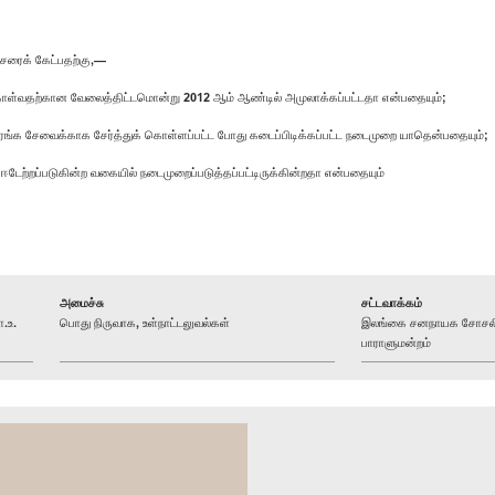
சரைக் கேட்பதற்கு,—
ள்வதற்கான வேலைத்திட்டமொன்று 2012 ஆம் ஆண்டில் அமுலாக்கப்பட்டதா என்பதையும்;
 சேவைக்காக சேர்த்துக் கொள்ளப்பட்ட போது கடைப்பிடிக்கப்பட்ட நடைமுறை யாதென்பதையும்;
 ஈடேற்றப்படுகின்ற வகையில் நடைமுறைப்படுத்தப்பட்டிருக்கின்றதா என்பதையும்
அமைச்சு
சட்டவாக்கம்
.உ.
பொது நிருவாக, உள்நாட்டலுவல்கள்
இலங்கை சனநாயக சோசலிச
பாராளுமன்றம்