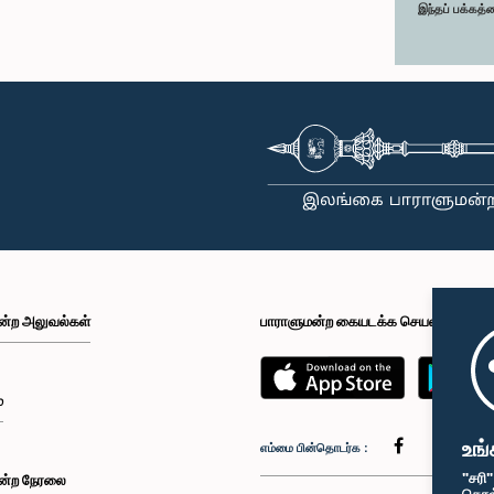
இந்தப் பக்கத்
ன்ற அலுவல்கள்
பாராளுமன்ற கையடக்க செயலி
்
உங்
எம்மை பின்தொடர்க :
"சரி
ன்ற நேரலை