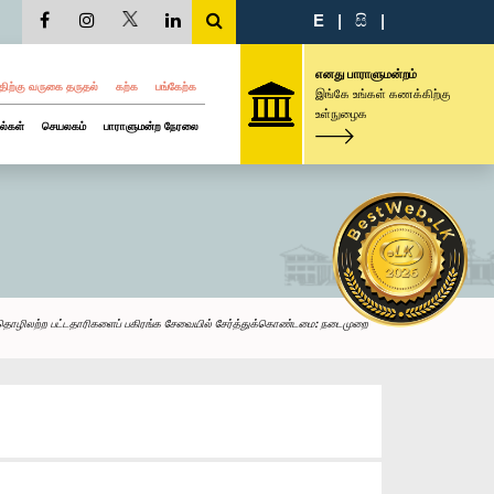
E
|
සි
|
எனது பாராளுமன்றம்
திற்கு வருகை தருதல்
கற்க
பங்கேற்க
இங்கே உங்கள் கணக்கிற்கு
உள்நுழைக
ல்கள்
செயலகம்
பாராளுமன்ற நேரலை
ொழிலற்ற பட்டதாரிகளைப் பகிரங்க சேவையில் சேர்த்துக்கொண்டமை: நடைமுறை