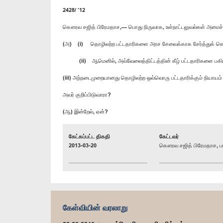
2428/ ’12
கௌரவ சஜித் பிரேமதாச,— பொது நிருவாக, உள்நாட்டலுவல்கள் அமைச்
(அ) (i) தொழிலற்ற பட்டதாரிகளை அரச சேவைக்காக சேர்த்துக் கொ
(ii) ஆமெனில், அவ்வேலைத்திட்டத்தின் கீழ் பட்டதாரிகளை பகிரங்க
(iii) அந்நடைமுறையானது தொழிலற்ற ஒவ்வொரு பட்டதாரிக்கும் நியாயம்
அவர் குறிப்பிடுவாரா?
(ஆ) இன்றேல், ஏன்?
கேட்கப்பட்ட திகதி
கேட்டவர்
2013-03-20
கௌரவ சஜித் பிரேமதாச, பா
கேள்வியின் வரலாறு