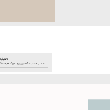
ித்தார்
ளரவ விஜய தஹநாயக்க, பா.உ.,, பா.உ.