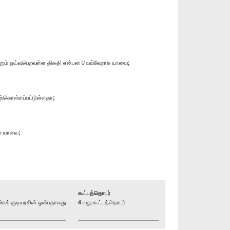
மற்றும் ஓய்வுபெறவுள்ள திகதி என்பன வெவ்வேறாக யாவை;
ற்கொள்ளப்பட்டுள்ளதா;
ள் யாவை;
கூட்டத்தொடர்
க் குடியரசின் ஒன்பதாவது
4 வது கூட்டத்தொடர்