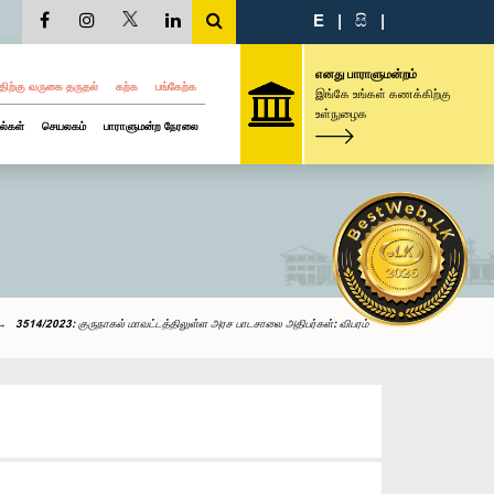
E
|
සි
|
எனது பாராளுமன்றம்
திற்கு வருகை தருதல்
கற்க
பங்கேற்க
இங்கே உங்கள் கணக்கிற்கு
உள்நுழைக
ல்கள்
செயலகம்
பாராளுமன்ற நேரலை
3514/2023: குருநாகல் மாவட்டத்திலுள்ள அரச பாடசாலை அதிபர்கள்: விபரம்