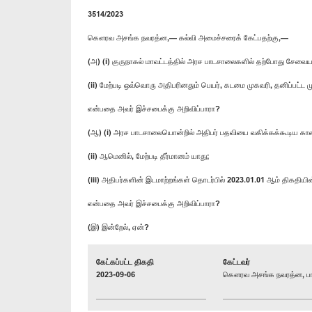
3514/2023
கௌரவ அசங்க நவரத்ன,— கல்வி அமைச்சரைக் கேட்பதற்கு,—
(அ) (i) குருநாகல் மாவட்டத்தில் அரச பாடசாலைகளில் தற்போது சேவை
(ii) மேற்படி ஒவ்வொரு அதிபரினதும் பெயர், கடமை முகவரி, தனிப்பட்ட
என்பதை அவர் இச்சபைக்கு அறிவிப்பாரா?
(ஆ) (i) அரச பாடசாலையொன்றில் அதிபர் பதவியை வகிக்கக்கூடிய கால
(ii) ஆமெனில், மேற்படி தீர்மானம் யாது;
(iii) அதிபர்களின் இடமாற்றங்கள் தொடர்பில் 2023.01.01 ஆம் திகதி
என்பதை அவர் இச்சபைக்கு அறிவிப்பாரா?
(இ) இன்றேல், ஏன்?
கேட்கப்பட்ட திகதி
கேட்டவர்
2023-09-06
கௌரவ அசங்க நவரத்ன, பா