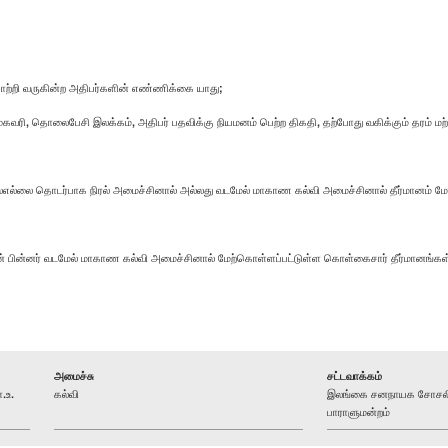
யாற்றி வருகின்ற அதிபர்களின் எண்ணிக்கை யாது;
 முகவரி, தொலைபேசி இலக்கம், அதிபர் பதவிக்கு நியமனம் பெற்ற திகதி, தற்போது வகிக்கும் தரம் 
எல்லை தொடர்பாக நிரல் அமைச்சினால் அல்லது வடமேல் மாகாண கல்வி அமைச்சினால் தீர்மானம் மே
யின் பின்னர் வடமேல் மாகாண கல்வி அமைச்சினால் மேற்கொள்ளப்பட்டுள்ள கொள்கைசார் தீர்மானங்க
அமைச்சு
சட்டவாக்கம்
.உ.
கல்வி
இலங்கை சனநாயக சோசலிச
பாராளுமன்றம்