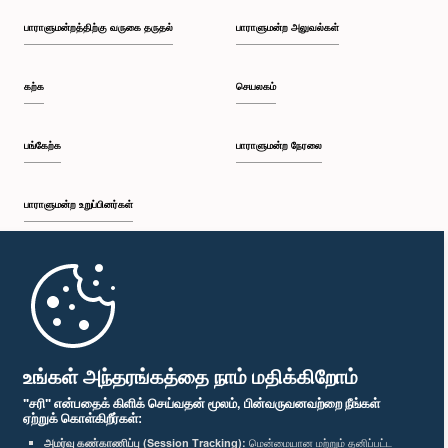
பாராளுமன்றத்திற்கு வருகை தருதல்
பாராளுமன்ற அலுவல்கள்
கற்க
செயலகம்
பங்கேற்க
பாராளுமன்ற நேரலை
பாராளுமன்ற உறுப்பினர்கள்
முதற்பக்கம்
பாராளுமன்ற கையடக்க செயலி
உங்கள் அந்தரங்கத்தை நாம் மதிக்கிறோம்
"சரி" என்பதைக் கிளிக் செய்வதன் மூலம், பின்வருவனவற்றை நீங்கள்
ஏற்றுக் கொள்கிறீர்கள்:
அமர்வு கண்காணிப்பு (Session Tracking):
மென்மையான மற்றும் தனிப்பட்ட