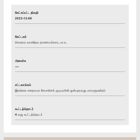
கேட்கப்பட்ட திகதி
2023-12-08
கேட்டவர்
கௌரவ வாசுதேவ நாணாயக்கார, பா.உ.
அமைச்சு
----
சட்டவாக்கம்
இலங்கை சனநாயக சோசலிசக் குடியரசின் ஒன்பதாவது பாராளுமன்றம்
கூட்டத்தொடர்
4 வது கூட்டத்தொடர்