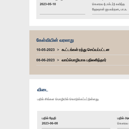
2023-05-10
கௌரவ (டாக்டர்) கவிந்த
ஹேஷான் ஜயவர்தன, பா.உ.
கேள்வியின் வரலாறு
10-05-2023
கூட்டங்கள் ரத்து செய்யப்பட்டன
08-06-2023
வாய்மொழியாக பதிலளித்தார்
விடை
பதில் சிங்கள மொழியில் கொடுக்கப்பட்டுள்ளது.
பதில் தேதி
பதில் அள
2023-06-08
கௌரவ பி