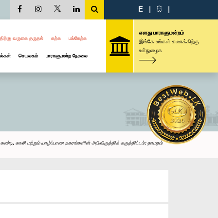
E
|
සි
|
எனது பாராளுமன்றம்
திற்கு வருகை தருதல்
கற்க
பங்கேற்க
இங்கே உங்கள் கணக்கிற்கு
உள்நுழைக
ல்கள்
செயலகம்
பாராளுமன்ற நேரலை
ண்டி, காலி மற்றும் யாழ்ப்பாண நகரங்களின் அபிவிருத்திக் கருத்திட்டம்: தாமதம்