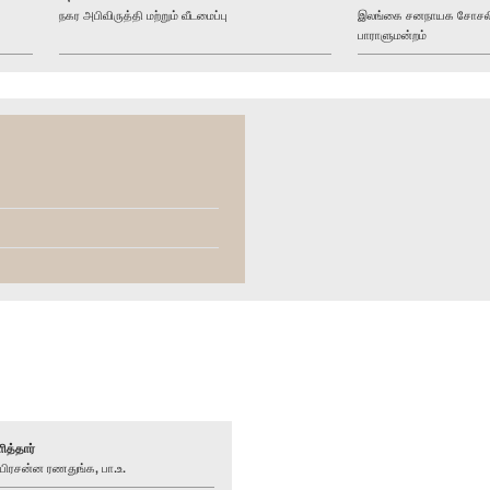
நகர அபிவிருத்தி மற்றும் வீடமைப்பு
இலங்கை சனநாயக சோசலிச
பாராளுமன்றம்
ித்தார்
ரசன்ன ரணதுங்க, பா.உ.