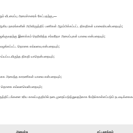
ம் வீடமைப்பு அமைச்சரைக் கேட்பதற்கு,—
ம் ஆகிய நகரங்களின் அபிவிருத்திப் பணிகள் ஆரம்பிக்கப்பட்ட திகதிகள் யாவையென்பதையும்;
ி வழங்குவதற்கு இணக்கம் தெரிவித்த சர்வதேச அமைப்புகள் யாவை என்பதையும்;
காக வழங்கப்பட்ட தொகை எவ்வளவு என்பதையும்;
ெய்யப்படவிருந்த திகதி யாதென்பதையும்;
 ஏதுவாக அமைந்த காரணிகள் யாவை என்பதையும்;
ித் தொகை எவ்வளவென்பதையும்;
ும் கருத்திட்டங்களை உரிய காலப்பகுதியில் நடைமுறைப்படுத்துவதற்காக மேற்கொள்ளப்படும் நடவடிக்க
அமைச்சு
சட்டவாக்கம்