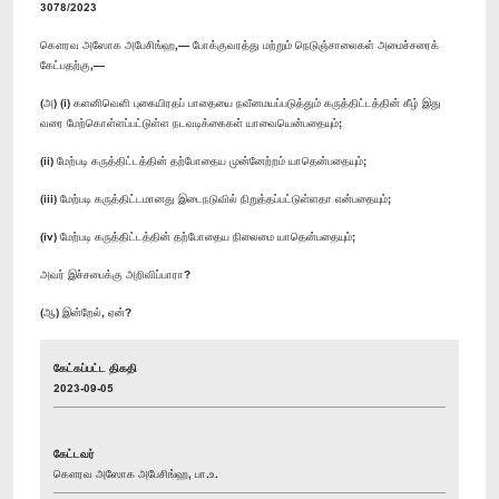
3078/2023
கௌரவ அஸோக அபேசிங்ஹ,— போக்குவரத்து மற்றும் நெடுஞ்சாலைகள் அமைச்சரைக்
கேட்பதற்கு,—
(அ) (i) களனிவெளி புகையிரதப் பாதையை நவீனமயப்படுத்தும் கருத்திட்டத்தின் கீழ் இது
வரை மேற்கொள்ளப்பட்டுள்ள நடவடிக்கைகள் யாவையென்பதையும்;
(ii) மேற்படி கருத்திட்டத்தின் தற்போதைய முன்னேற்றம் யாதென்பதையும்;
(iii) மேற்படி கருத்திட்டமானது இடைநடுவில் நிறுத்தப்பட்டுள்ளதா என்பதையும்;
(iv) மேற்படி கருத்திட்டத்தின் தற்போதைய நிலைமை யாதென்பதையும்;
அவர் இச்சபைக்கு அறிவிப்பாரா?
(ஆ) இன்றேல், ஏன்?
கேட்கப்பட்ட திகதி
2023-09-05
கேட்டவர்
கௌரவ அஸோக அபேசிங்ஹ, பா.உ.