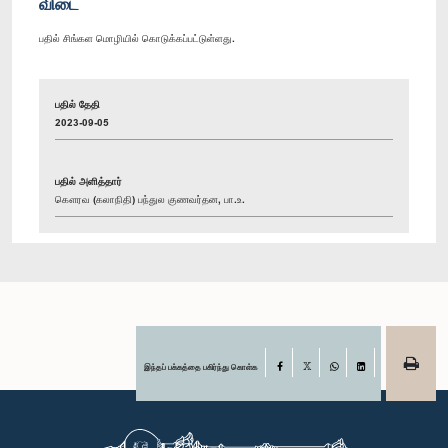
விடை
பதில் சிங்கள மொழியில் கொடுக்கப்பட்டுள்ளது.
பதில் தேதி
2023-09-05
பதில் அளித்தார்
கௌரவ (கலாநிதி) பந்துல குணவர்தன, பா.உ.
இந்தப் பக்கத்தை பகிர்ந்து கொள்க
Facebook
X
WhatsApp
LinkedIn