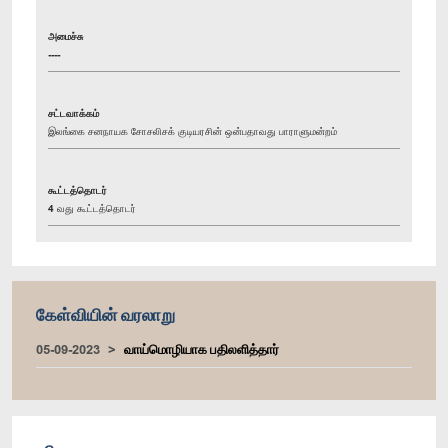
அமைச்சு
----
சட்டவாக்கம்
இலங்கை சனநாயக சோசலிசக் குடியரசின் ஒன்பதாவது பாராளுமன்றம்
கூட்டத்தொடர்
4 வது கூட்டத்தொடர்
கேள்வியின் வரலாறு
05-09-2023
வாய்மொழியாக பதிலளித்தார்