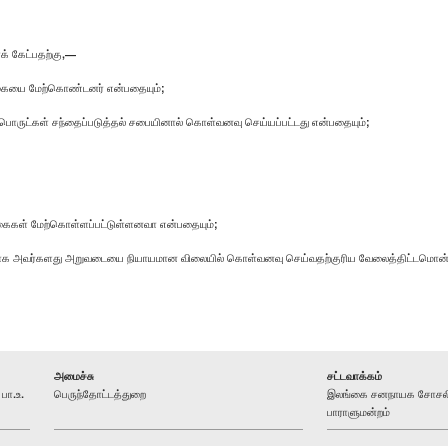
் கேட்பதற்கு,—
ய்கையை மேற்கொண்டனர் என்பதையும்;
ப் பொருட்கள் சந்தைப்படுத்தல் சபையினால் கொள்வனவு செய்யப்பட்டது என்பதையும்;
க்கைகள் மேற்கொள்ளப்பட்டுள்ளனவா என்பதையும்;
ற்காக அவர்களது அறுவடையை நியாயமான விலையில் கொள்வனவு செய்வதற்குரிய வேலைத்திட்டமொன்று
அமைச்சு
சட்டவாக்கம்
பா.உ.
பெருந்தோட்டத்துறை
இலங்கை சனநாயக சோசலிச
பாராளுமன்றம்