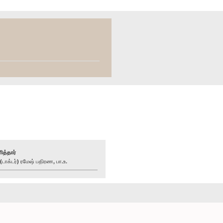
ித்தார்
ாக்டர்) ரமேஷ் பதிரண, பா.உ.