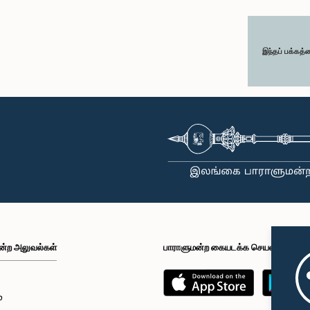
இந்தப் பக்கத்
ன்ற அலுவல்கள்
பாராளுமன்ற கையடக்க செயலி
்