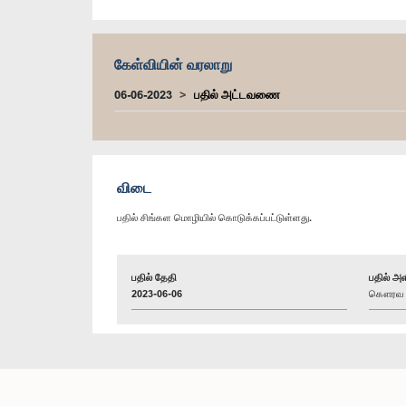
கேள்வியின் வரலாறு
06-06-2023
பதில் அட்டவணை
விடை
பதில் சிங்கள மொழியில் கொடுக்கப்பட்டுள்ளது.
பதில் தேதி
பதில் அள
2023-06-06
கௌரவ (ட