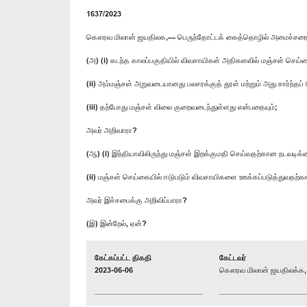
1637/2023
கௌரவ மிலான் ஜயதிலக,— பெருந்தோட்டக் கைத்தொழில் அமைச்சரைக
(அ) (i) கடந்த காலப்பகுதியில் விவசாயிகள் அதிகளவில் மஞ்சள் செ
(ii) அம்மஞ்சள் அறுவடையானது பலசரக்குத் தூள் மற்றும் அது சார்ந்த
(iii) தற்போது மஞ்சள் விலை குறைவடைந்துள்ளது என்பதையும்;
அவர் அறிவாரா?
(ஆ) (i) இந்தியாவிலிருந்து மஞ்சள் இறக்குமதி செய்வதற்கான நடவடி
(ii) மஞ்சள் செய்கையில் ஈடுபடும் விவசாயிகளை ஊக்கப்படுத்துவத
அவர் இச்சபைக்கு அறிவிப்பாரா?
(இ) இன்றேல், ஏன்?
கேட்கப்பட்ட திகதி
கேட்டவர்
2023-06-06
கௌரவ மிலான் ஜயதிலக்க, 