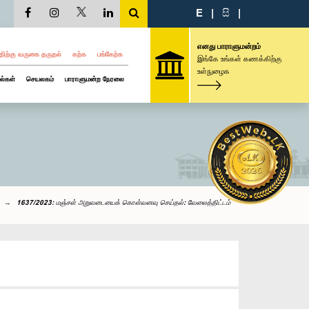
E
|
සි
|
எனது பாராளுமன்றம்
திற்கு வருகை தருதல்
கற்க
பங்கேற்க
இங்கே உங்கள் கணக்கிற்கு
உள்நுழைக
ல்கள்
செயலகம்
பாராளுமன்ற நேரலை
1637/2023: மஞ்சள் அறுவடையைக் கொள்வனவு செய்தல்: வேலைத்திட்டம்