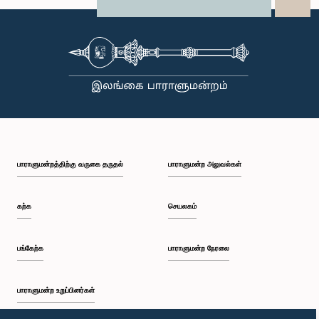
X
WhatsApp
LinkedIn
பாராளுமன்றத்திற்கு வருகை தருதல்
பாராளுமன்ற அலுவல்கள்
கற்க
செயலகம்
பங்கேற்க
பாராளுமன்ற நேரலை
பாராளுமன்ற உறுப்பினர்கள்