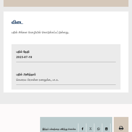
விடை
பதில் சிங்கள மொழியில் கொடுக்கப்பட்டுள்ளது.
பதில் தேதி
2023-07-19
பதில் அளித்தார்
கௌரவ பிரசன்ன ரணதுங்க, பா.உ.
இந்தப் பக்கத்தை பகிர்ந்து கொள்க
Facebook