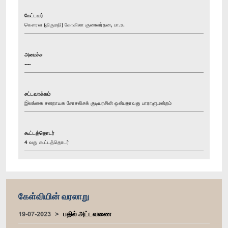
கேட்டவர்
கௌரவ (திருமதி) கோகிலா குணவர்தன, பா.உ.
அமைச்சு
----
சட்டவாக்கம்
இலங்கை சனநாயக சோசலிசக் குடியரசின் ஒன்பதாவது பாராளுமன்றம்
கூட்டத்தொடர்
4 வது கூட்டத்தொடர்
கேள்வியின் வரலாறு
19-07-2023
பதில் அட்டவணை