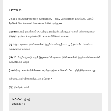
1507/2023
கௌரவ (திருமதி) கோகிலா குணவர்தன,— நிதி, பொருளாதார உறுதிப்பாடு மற்றும்
தேசியக் கொள்கைகள் அமைச்சரைக் கேட்பதற்கு,—
(அ) (i) ஊழியர் நம்பிக்கைப் பொறுப்பு நிதியத்தின் அங்கத்தவர்களின் பிள்ளைகளுக்கு
இந்நிதியத்தினால் வழங்கப்படும் புலமைப்பரிசில்கள் யாவை;
(ii) மேற்படி புலமைப்பரிசில்களைப் பெற்றுக்கொள்வதற்காக பூர்த்தி செய்ய வேண்டிய
தகைமைகள் யாவை;
(iii) 2015ஆம் ஆண்டு முதல் இதுவரையில் புலமைப்பரிசில்களைப் பெற்றுள்ள பிள்ளைகளின்
எண்ணிக்கை யாது;
(iv) மேற்படி புலமைப்பரிசில்களை வழங்குவதற்காக செலவிடப்பட்ட நிதித்தொகை யாது;
என்பதை அவர் இச்சபைக்கு அறிவிப்பாரா?
(ஆ) இன்றேல், ஏன்?
கேட்கப்பட்ட திகதி
2023-07-19