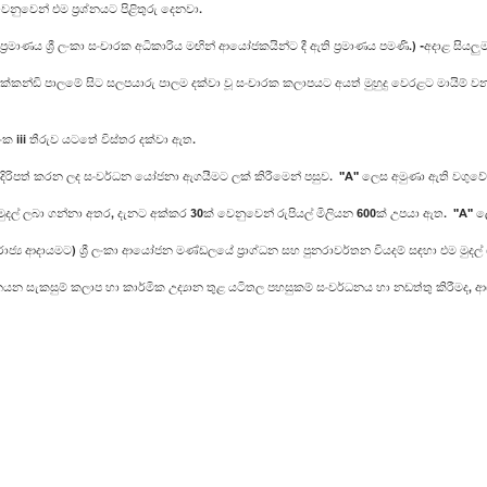
නුවෙන් එම ප්‍රශ්නයට පිළිතුරු දෙනවා.
ණය ශ්‍රී ලංකා සංචාරක අධිකාරිය මඟින් ආයෝජකයින්ට දී ඇති ප්‍රමාණය පමණි.) -අදාළ සියල
රක්කන්ඩි පාලමේ සිට සලපයාරු පාලම දක්වා වූ සංචාරක කලාපයට අයත් මුහුදු වෙරළට මායිම් ව
 iii තීරුව යටතේ විස්තර දක්වා ඇත.
දිරිපත් කරන ලද සංවර්ධන යෝජනා ඇගයීමට ලක් කිරීමෙන් පසුව. "A" ලෙස අමුණා ඇති වගුවේ 
ුදල් ලබා ගන්නා අතර, දැනට අක්කර 30ක් වෙනුවෙන් රුපියල් මිලියන 600ක් උපයා ඇත. "A" 
ාජ්‍ය ආදායමට) ශ්‍රී ලංකා ආයෝජන මණ්ඩලයේ ප්‍රාග්ධන සහ පුනරාවර්තන වියදම් සඳහා එම මුදල
සුම් කලාප හා කාර්මික උද්‍යාන තුළ යටිතල පහසුකම් සංවර්ධනය හා නඩත්තු කිරීමද, ආය