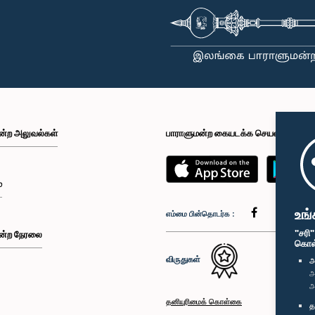
ன்ற அலுவல்கள்
பாராளுமன்ற கையடக்க செயலி
்
உங்
எம்மை பின்தொடர்க :
"சரி
ன்ற நேரலை
கொள்க
விருதுகள்
அ
அ
அ
தனியுரிமைக் கொள்கை
த