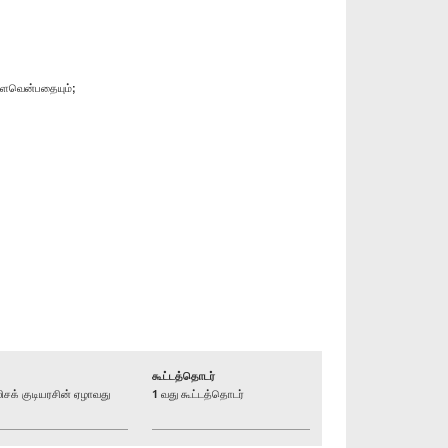
்வளவென்பதையும்;
கூட்டத்தொடர்
க் குடியரசின் ஏழாவது
1 வது கூட்டத்தொடர்