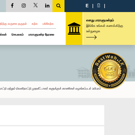
E
|
සි
|
எனது பாராளுமன்றம்
திற்கு வருகை தருதல்
கற்க
பங்கேற்க
இங்கே உங்கள் கணக்கிற்கு
உள்நுழைக
ல்கள்
செயலகம்
பாராளுமன்ற நேரலை
ட்டு மற்றும் வெளிநாட்டு முதலீட்டாளர் களுக்குக் காணிகள் வழங்கப்படல் :விபரம்