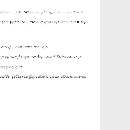
ුම විස්තර ඇමුණුම "A" වගුවේ දක්වා ඇත. එය සභාගත* කරමි.
න ඉඩම්. (අක්කර 510) "A" ලෙස අමුණා ඇති වගුවේ අංක ii තීරුව
vi තීරුව යටතේ විස්තර දක්වා ඇත.
ලෙස අමුණා ඇති වගුවේ "v" තීරුව යටතේ විස්තර දක්වා ඇත.
් යොදා ගනු ලැබේ.
ෝජන ප්‍රවර්ධන වියදම්ද, සේවක වැටුප් සහ වේතනද, අනෙකුත්