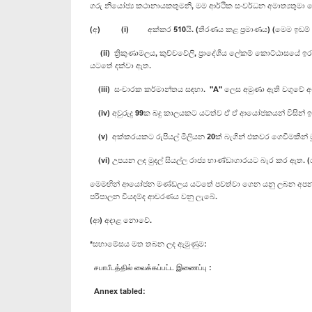
ගරු නියෝජ්‍ය කථානායකතුමනි, මම ආර්ථික සංවර්ධන අමාත්‍යතුමා වෙ
(අ) (i) අක්කර 510යි. (තීරණය කළ ප්‍රමාණය) (මෙම ඉඩම් ප්‍රමා
(ii) ත්‍රිකුණාමලය, කුච්චවේලි, ප්‍රාදේශීය ලේකම් කොට්ඨාසයේ ඉ
යටතේ දක්වා ඇත.
(iii) සංචාරක කර්මාන්තය සඳහා. "A" ලෙස අමුණා ඇති වගුවේ අංක
(iv) අවුරුදු 99ක බදු කාලයකට යටත්ව ඒ ඒ ආයෝජකයන් විසින් ඉ
(v) අක්කරයකට රුපියල් මිලියන 20ක් බැගින් එකවර ගෙවීමකින් ම
(vi) උපයන ලද මුදල් සියල්ල රාජ්‍ය භාණ්ඩාගාරයට බැර කර ඇත. (ර
මෙමඟින් ආයෝජන මණ්ඩලය යටතේ පවත්වා ගෙන යනු ලබන අපනයන සැක
පරිපාලන වියදම්ද ආවරණය වනු ලැබේ.
(ආ) අදාළ නොවේ.
*සභාමේසය මත තබන ලද ඇමුණුම:
சபாபீடத்தில் வைக்கப்பட்ட இணைப்பு :
Annex tabled: