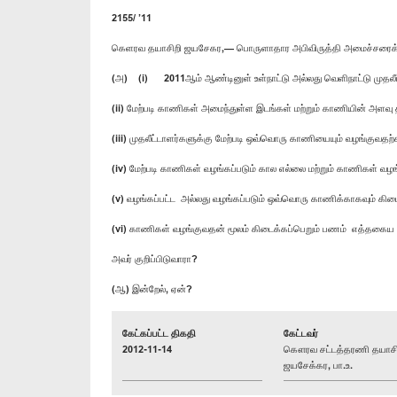
2155/ ’11
கெளரவ தயாசிறி ஜயசேகர,— பொருளாதார அபிவிருத்தி அமைச்சரைக்
(அ) (i) 2011ஆம் ஆண்டினுள் உள்நாட்டு அல்லது வெளிநாட்டு முதலீட
(ii) மேற்படி காணிகள் அமைந்துள்ள இடங்கள் மற்றும் காணியின் அளவ
(iii) முதலீட்டாளர்களுக்கு மேற்படி ஒவ்வொரு காணியையும் வழங்கு
(iv) மேற்படி காணிகள் வழங்கப்படும் கால எல்லை மற்றும் காணிகள் வழ
(v) வழங்கப்பட்ட அல்லது வழங்கப்படும் ஒவ்வொரு காணிக்காகவும் கி
(vi) காணிகள் வழங்குவதன் மூலம் கிடைக்கப்பெறும் பணம் எத்தகைய 
அவர் குறிப்பிடுவாரா?
(ஆ) இன்றேல், ஏன்?
கேட்கப்பட்ட திகதி
கேட்டவர்
2012-11-14
கௌரவ சட்டத்தரணி தயாசி
ஜயசேக்கர, பா.உ.