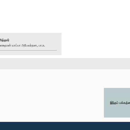
ித்தார்
்ஷமன் யாப்பா அபேவர்தன, பா.உ.
இந்தப் பக்கத்