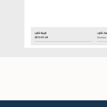
பதில் தேதி
பதில் அள
2013-01-24
கௌரவ லக