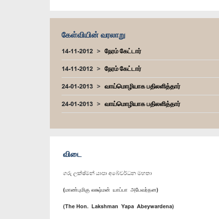
கேள்வியின் வரலாறு
14-11-2012
நேரம் கேட்டார்
14-11-2012
நேரம் கேட்டார்
24-01-2013
வாய்மொழியாக பதிலளித்தார்
24-01-2013
வாய்மொழியாக பதிலளித்தார்
விடை
ගරු ලක්ෂ්මන් යාපා අබේවර්ධන මහතා
(மாண்புமிகு லக்ஷ்மன் யாப்பா அபேவர்தன)
(The Hon. Lakshman Yapa Abeywardena)