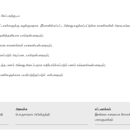
 கேட்பதற்கு,—
்டாளர்களுக்கு வழங்குவதாக தீ்ர்மானிக்கப்பட்ட அல்லது வழங்கப்பட்டுள்ள காணிகளின் அளவு எவ
ு தனித்தனியாக யாதென்பதையும்;
வதற்கான காரணங்கள் யாவையென்பதையும்;
ங்கப்படும் அடிப்படை யாதென்பதையும்;
டைத்த பணம் அல்லது கிடைப்பதாக எதிர்பார்க்கப்படும் பணம் எவ்வளவென்பதையும்;
பணிகளுக்காக பயன்படுத்தப்படும் என்பதையும்
அமைச்சு
சட்டவாக்கம்
றி
பொருளாதார அபிவிருத்தி
இலங்கை சனநாயக சோசலிச
பாராளுமன்றம்