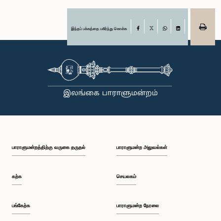
இந்தப் பக்கத்தை பகிர்ந்து கொள்க
Facebook
X
WhatsApp
LinkedIn
பாராளுமன்றத்திற்கு வருகை தருதல்
பாராளுமன்ற அலுவல்கள்
கற்க
செயலகம்
பங்கேற்க
பாராளுமன்ற நேரலை