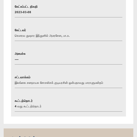
கேட்கப்பட்ட திகதி
2023-03-08
கேட்டவர்
கௌரவ துஷார இந்துனில் அமரசேன, பா.உ.
அமைச்சு
----
சட்டவாக்கம்
இலங்கை சனநாயக சோசலிசக் குடியரசின் ஒன்பதாவது பாராளுமன்றம்
கூட்டத்தொடர்
4 வது கூட்டத்தொடர்