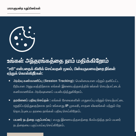
பாராளுமன்ற உறுப்பினர்கள்
முதற்பக்கம்
பாராளுமன்ற கையடக்க செயலி
உங்கள் அந்தரங்கத்தை நாம் மதிக்கிறோம்
"சரி" என்பதைக் கிளிக் செய்வதன் மூலம், பின்வருவனவற்றை நீங்கள்
ஏற்றுக் கொள்கிறீர்கள்:
அமர்வு கண்காணிப்பு (Session Tracking):
மென்மையான மற்றும் தனிப்பட்ட
ரீதியான அனுபவத்திற்காக எங்கள் இணையத்தளத்தில் உங்கள் செயற்பாட்டைக்
எம்மை பின்தொடர்க :
கண்காணிக்க அமர்வுகளைப் பயன்படுத்துகிறோம்.
தரவினைப் பதிவு செய்தல் :
எங்கள் சேவைகளின் பாதுகாப்பு மற்றும் செயற்பாட்டை
விருதுகள்
உறுதிப்படுத்துவதற்காக நாம் உங்களது IP முகவரி, சாதன விவரங்கள் மற்றும் பிற
தொடர்புடைய தரவை நாங்கள் பதிவு செய்கிறோம்.
பயனர் நடத்தை பகுப்பாய்வு :
எமது இணையத்தளத்தை மேம்படுத்த நாம் பயனர்
தனியுரிமைக் கொள்கை
நடத்தையை பகுப்பாய்வு செய்கிறோம்.
பதிப்புரிமை © இலங்கை பாராளுமன்றம்.