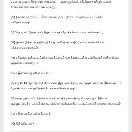
கௌரவ துஷார இந்துனில் அமரசேன,— துறைமுகங்கள், கப்பற்றுறை மற்றும் விமான
சேவைகள் அமைச்சரைக் கேட்பதற்கு,—
(அ) (i) வரையறுக்கப்பட்ட இலங்கை கப்பற் கூட்டுத்தாபனம் நிறுவப்பட்ட திகதி
யாதென்பதையும்;
(ii) மேற்படி கூட்டுத்தாபனம் நிறுவப்பட்டதன் நோக்கங்கள் யாவை என்பதையும்;
(iii) இக்கூட்டுத்தாபனத்தில் தற்போது பணிபுரியும் ஊழியர்களின் எண்ணிக்கை
எத்தனையென்பதையும்;
(iv) தற்போது மேற்படி கூட்டுத்தாபனத்திற்குச் சொந்தமாகவுள்ள கப்பல்களின் எண்ணிக்கை
எத்தனையென்பதையும்;
அவர் இச்சபைக்கு அறிவிப்பாரா?
(ஆ) (i) 2015 ஆம் ஆண்டு தொடக்கம் இதுவரை மேற்படி கூட்டுத்தாபனத்தின் இலாபம்/நட்டம்
ஆண்டு வாரியாக தனித்தனியே எவ்வளவென்பதையும்;
(ii) வரையறுக்கப்பட்ட இலங்கை கப்பற் கூட்டுத்தாபனத்தை பொருளாதார ரீதியாக
வலுவூட்டுவதற்கு அமைச்சினால் மேற்கொள்ளப்படவுள்ள நடவடிக்கைகள் யாவை என்பதையும்;
அவர் இச்சபைக்கு அறிவிப்பாரா?
(இ) இன்றேல், ஏன்?