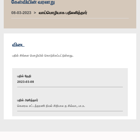
கேள்வியின் வரலாறு
08-03-2023
வாய்மொழியாக பதிலளித்தார்
விடை
பதில் சிங்கள மொழியில் கொடுக்கப்பட்டுள்ளது.
பதில் தேதி
2023-03-08
பதில் அளித்தார்
கௌரவ சட்டத்தரணி நிமல் சிறிபால த சில்வா, பா.உ.