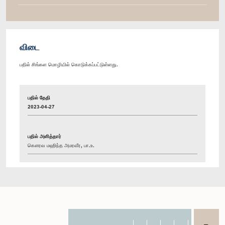
விடை
பதில் சிங்கள மொழியில் கொடுக்கப்பட்டுள்ளது.
பதில் தேதி
2023-04-27
பதில் அளித்தார்
கௌரவ மஹிந்த அமரவீர, பா.உ.