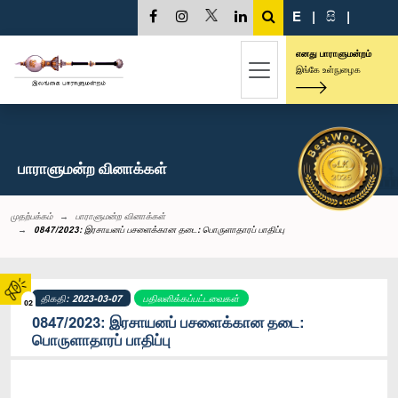
E
|
සි
|
எனது பாராளுமன்றம்
இங்கே உள்நுழைக
பாராளுமன்ற வினாக்கள்
முதற்பக்கம்
பாராளுமன்ற வினாக்கள்
0847/2023: இரசாயனப் பசளைக்கான தடை: பொருளாதாரப் பாதிப்பு
திகதி: 2023-03-07
பதிலளிக்கப்பட்டவைகள்
02
0847/2023: இரசாயனப் பசளைக்கான தடை:
பொருளாதாரப் பாதிப்பு