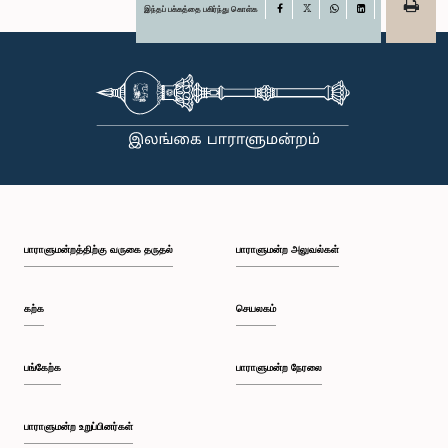
இந்தப் பக்கத்தை பகிர்ந்து கொள்க
Facebook
X
WhatsApp
LinkedIn
பாராளுமன்றத்திற்கு வருகை தருதல்
பாராளுமன்ற அலுவல்கள்
கற்க
செயலகம்
பங்கேற்க
பாராளுமன்ற நேரலை
பாராளுமன்ற உறுப்பினர்கள்