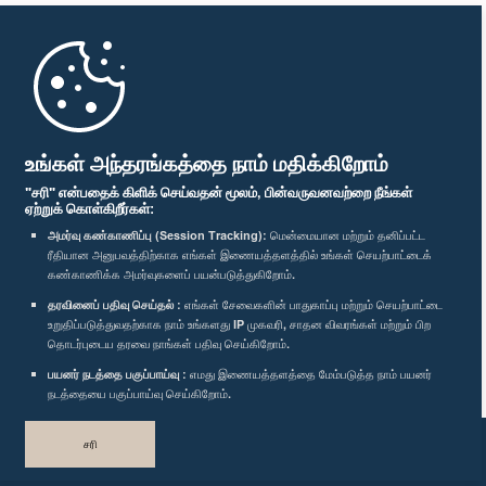
முதற்பக்கம்
பாராளுமன்ற கையடக்க செயலி
உங்கள் அந்தரங்கத்தை நாம் மதிக்கிறோம்
"சரி" என்பதைக் கிளிக் செய்வதன் மூலம், பின்வருவனவற்றை நீங்கள்
ஏற்றுக் கொள்கிறீர்கள்:
அமர்வு கண்காணிப்பு (Session Tracking):
மென்மையான மற்றும் தனிப்பட்ட
ரீதியான அனுபவத்திற்காக எங்கள் இணையத்தளத்தில் உங்கள் செயற்பாட்டைக்
எம்மை பின்தொடர்க :
கண்காணிக்க அமர்வுகளைப் பயன்படுத்துகிறோம்.
தரவினைப் பதிவு செய்தல் :
எங்கள் சேவைகளின் பாதுகாப்பு மற்றும் செயற்பாட்டை
விருதுகள்
உறுதிப்படுத்துவதற்காக நாம் உங்களது IP முகவரி, சாதன விவரங்கள் மற்றும் பிற
தொடர்புடைய தரவை நாங்கள் பதிவு செய்கிறோம்.
பயனர் நடத்தை பகுப்பாய்வு :
எமது இணையத்தளத்தை மேம்படுத்த நாம் பயனர்
தனியுரிமைக் கொள்கை
நடத்தையை பகுப்பாய்வு செய்கிறோம்.
பதிப்புரிமை © இலங்கை பாராளுமன்றம்.
சரி
முழுப்பதிப்புரிமையுடையது.
வடிவமைத்து உருவாக்கியது
TekGeeks