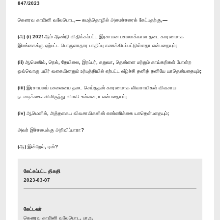
847/2023
கௌரவ காமினி வலேபொட,— கமத்தொழில் அமைச்சரைக் கேட்பதற்கு,—
(அ) (i) 2021ஆம் ஆண்டு விதிக்கப்பட்ட இரசாயன பசளைக்கான தடை காரணமாக
இலங்கைக்கு ஏற்பட்ட பொருளாதார பாதிப்பு கணக்கிடப்பட்டுள்ளதா என்பதையும்;
(ii) ஆமெனில், நெல், தேயிலை, இறப்பர், கறுவா, தென்னை மற்றும் காய்கறிகள் போன்ற
ஒவ்வொரு பயிர் வகையினதும் உற்பத்தியில் ஏற்பட்ட வீழ்ச்சி தனித் தனியே யாதென்பதையும்;
(iii) இரசாயனப் பசளையை தடை செய்ததன் காரணமாக விவசாயிகள் விவசாய
நடவடிக்கைகளிலிருந்து விலகி உள்ளனரா என்பதையும்;
(iv) ஆமெனில், அத்தகைய விவசாயிகளின் எண்ணிக்கை யாதென்பதையும்;
அவர் இச்சபைக்கு அறிவிப்பாரா?
(ஆ) இன்றேல், ஏன்?
கேட்கப்பட்ட திகதி
2023-03-07
கேட்டவர்
கௌரவ காமினி வலேபொட, பா.உ.