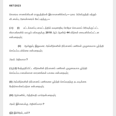
687/2023
கௌரவ சாணக்கியன் ராஜபுத்திரன் இராசமாணிக்கம்,— நகர அபிவிருத்தி மற்றும்
வீடமைப்பு அமைச்சரைக் கேட்பதற்கு,—
(அ) (i) மட்டக்களப்பு மாவட்டத்தில் வவுணதீவு பிரதேச செயலகப் பிரிவுக்குட்பட்ட
கிராமங்களில் வாழும் மக்களுக்கு 2018 ஆம் ஆண்டு 44 வீடுகள் கையளிக்கப்பட்டன
என்பதையும்;
(ii) ஆயினும், இதுவரை அவ்வீடுகளின் நிர்மாணப் பணிகள் முழுமையாக பூர்த்தி
செய்யப்படவில்லை என்பதையும்;
அவர் அறிவாரா?
(ஆ) (i) மேற்குறிப்பிட்ட வீடுகளின் நிர்மாணப் பணிகள் முழுமையாக பூர்த்தி
செய்யப்படாமைக்கான காரணங்கள் யாவை என்பதையும்;
(ii) அவ்வீடுகளின் நிர்மாணப் பணிகளை பூர்த்தி செய்வதற்கு நடவடிக்கை
மேற்கொள்ளப்படுமா என்பதையும்;
(iii) ஆமெனில், அத்திகதி யாதென்பதையும்;
அவர் இச்சபைக்கு அறிவிப்பாரா?
(இ) இன்றேல், ஏன்?