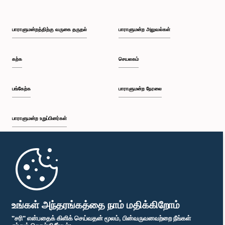
பாராளுமன்றத்திற்கு வருகை தருதல்
பாராளுமன்ற அலுவல்கள்
கற்க
செயலகம்
பங்கேற்க
பாராளுமன்ற நேரலை
பாராளுமன்ற உறுப்பினர்கள்
முதற்பக்கம்
பாராளுமன்ற கையடக்க செயலி
உங்கள் அந்தரங்கத்தை நாம் மதிக்கிறோம்
"சரி" என்பதைக் கிளிக் செய்வதன் மூலம், பின்வருவனவற்றை நீங்கள்