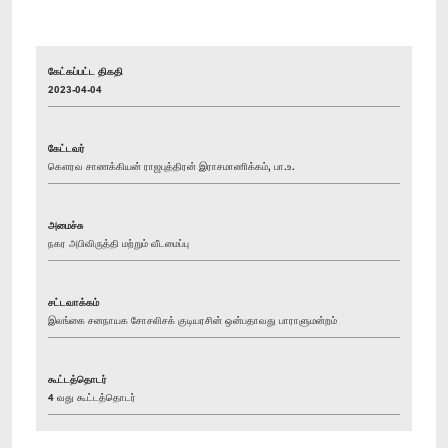
கேட்கப்பட்ட திகதி
2023-04-04
கேட்டவர்
கௌரவ சாணக்கியன் ராஜபுத்திரன் இராசமாணிக்கம், பா.உ.
அமைச்சு
நகர அபிவிருத்தி மற்றும் வீடமைப்பு
சட்டவாக்கம்
இலங்கை சனநாயக சோசலிசக் குடியரசின் ஒன்பதாவது பாராளுமன்றம்
கூட்டத்தொடர்
4 வது கூட்டத்தொடர்