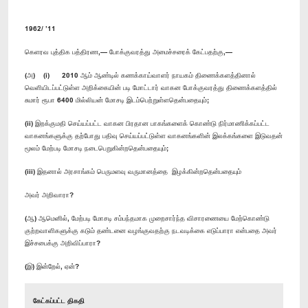
1962/ ’11
கெளரவ புத்திக பத்திரண,— போக்குவரத்து அமைச்சரைக் கேட்பதற்கு,—
(அ) (i) 2010 ஆம் ஆண்டில் கணக்காய்வாளர் நாயகம் திணைக்களத்தினால்
வெளியிடப்பட்டுள்ள அறிக்கையின் படி மோட்டார் வாகன போக்குவரத்து திணைக்களத்தில்
சுமார் ரூபா 6400 மில்லியன் மோசடி இடம்பெற்றுள்ளதென்பதையும்;
(ii) இறக்குமதி செய்யப்பட்ட வாகன பிரதான பாகங்களைக் கொண்டு நிர்மாணிக்கப்பட்ட
வாகனங்களுக்கு தற்போது பதிவு செய்யப்பட்டுள்ள வாகனங்களின் இலக்கங்களை இடுவதன்
மூலம் மேற்படி மோசடி நடைபெறுகின்றதென்பதையும்;
(iii) இதனால் அரசாங்கம் பெருமளவு வருமானத்தை இழக்கின்றதென்பதையும்
அவர் அறிவாரா?
(ஆ) ஆமெனில், மேற்படி மோசடி சம்பந்தமாக முறைசார்ந்த விசாரணையை மேற்கொண்டு
குற்றவாளிகளுக்கு கடும் தண்டனை வழங்குவதற்கு நடவடிக்கை எடுப்பாரா என்பதை அவர்
இச்சபைக்கு அறிவிப்பாரா?
(இ) இன்றேல், ஏன்?
கேட்கப்பட்ட திகதி