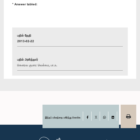
* Answer tabled:
பதில் தேதி
2013-02-22
பதில் அளித்தார்
கௌரவ குமார வெல்கம, பா.உ.
இந்தப் பக்கத்தை பகிர்ந்து கொள்க
Facebook
X
WhatsApp
LinkedIn