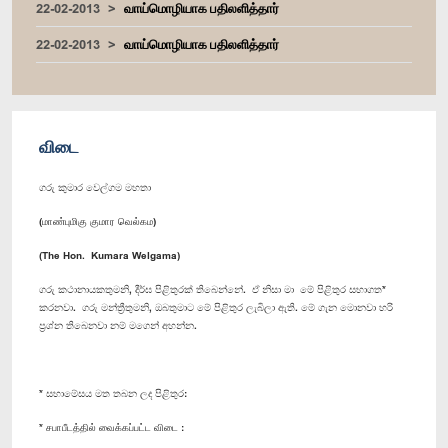
22-02-2013
வாய்மொழியாக பதிலளித்தார்
22-02-2013
வாய்மொழியாக பதிலளித்தார்
விடை
ගරු කුමාර වෙල්ගම මහතා
(மாண்புமிகு குமார வெல்கம)
(The Hon. Kumara Welgama)
ගරු කථානායකතුමනි, දීර්ඝ පිළිතුරක් තිබෙන්නේ. ඒ නිසා මා මේ පිළිතුර සභාගත*
කරනවා. ගරු මන්ත්‍රීතුමනි, ඔබතුමාට මේ පිළිතුර ලැබිලා ඇති. මේ ගැන මොනවා හරි
ප්‍රශ්න තිබෙනවා නම් මගෙන් අහන්න.
* සභාමේසය මත තබන ලද පිළිතුර:
* சபாபீடத்தில் வைக்கப்பட்ட விடை :