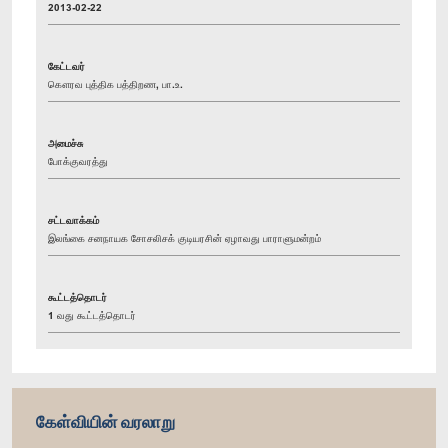
2013-02-22
கேட்டவர்
கௌரவ புத்திக பத்திறண, பா.உ.
அமைச்சு
போக்குவரத்து
சட்டவாக்கம்
இலங்கை சனநாயக சோசலிசக் குடியரசின் ஏழாவது பாராளுமன்றம்
கூட்டத்தொடர்
1 வது கூட்டத்தொடர்
கேள்வியின் வரலாறு