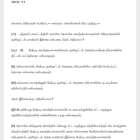
1913/ ’11
கௌரவ நிரோஷன் பெரேரா,— சுகாதார அமைச்சரைக் கேட்பதற்கு,—
(அ) புத்தளம் மாவட்டத்தின் மாரவில அரசாங்க வைத்தியசாலையின் பிரேதஅறையில்
குளிரூட்டல் வசதிகள் இல்லை என்பதை அவர் அறிவாரா?
(ஆ) (i) மேற்படி வைத்தியசாலைக்கென குளிரூட்டல் அறையொன்றை நிர்மாணிக்க
திட்டமிடப்பட்டுள்ளதா என்பதையும்;
(ii) அவ்வாறாயின், மேற்படி குளிரூட்டல் அறையை நிர்மாணிக்க மதிப்பீடு செய்யப்பட்ட
தொகை எவ்வளவு என்பதையும்;
(iii) எவ்வளவு காலத்தினுள் மேற்படி குளிரூட்டல் அறையை நிர்மாணிக்க நடவடிக்கை
எடுக்கப்படும் என்பதையும்
அவர் இச்சபைக்கு அறிவிப்பாரா?
(இ) (i) தற்போது மேற்படி வைத்தியசாலையில் கடமையாற்றுகின்ற சட்ட மருத்துவ
உத்தியோகத்தர்களின் எண்ணிக்கை யாது என்பதையும்;
(ii) அரசாங்க விடுமுறை தினத்தில் அல்லது சட்ட மருத்துவ உத்தியோகத்தர் லீவு பெற்றுள்ள
சந்தர்ப்பத்தில் மேற்படி வைத்தியசாலையில் மரண விசாரணை மேற்கொள்ளப்படுவதில்லை
என்பதனால், குளிரூட்டல் அறை வசதிகள் இல்லாத மேற்படி வைத்தியசாலையில்